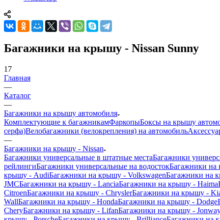
Багажники на крышу - Nissan Sunny
17
Главная
—
Каталог
—
Багажники на крышу автомобиля
Комплектующие к багажникам
Фаркопы
Боксы на крышу автом
серфа)
Велобагажники (велокрепления) на автомобиль
Аксессуа
—
Багажники на крышу - Nissan
Багажники универсальные в штатные места
Багажники универс
рейлинги
Багажники универсальные на водосток
Багажники на
крышу - Audi
Багажники на крышу - Volkswagen
Багажники на к
JMC
Багажники на крышу - Lancia
Багажники на крышу - Haima
Citroen
Багажники на крышу - Chrysler
Багажники на крышу - Ki
Wall
Багажники на крышу - Honda
Багажники на крышу - Dodge
Chery
Багажники на крышу - Lifan
Багажники на крышу - Jonwa
крышу - Porsche
Багажники на крышу - Brilliance
Багажники на 