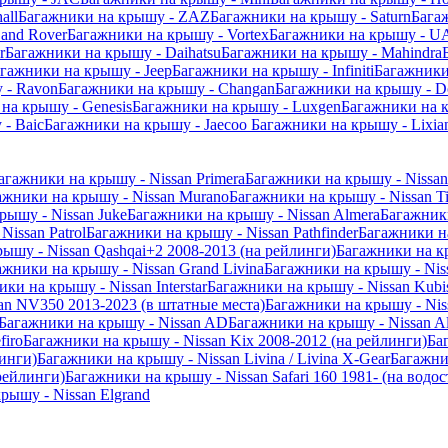
all
Багажники на крышу - ZAZ
Багажники на крышу - Saturn
Бага
and Rover
Багажники на крышу - Vortex
Багажники на крышу - U
r
Багажники на крышу - Daihatsu
Багажники на крышу - Mahindra
гажники на крышу - Jeep
Багажники на крышу - Infiniti
Багажники
 - Ravon
Багажники на крышу - Changan
Багажники на крышу - D
на крышу - Genesis
Багажники на крышу - Luxgen
Багажники на 
- Baic
Багажники на крышу - Jaecoo
Багажники на крышу - Lixia
агажники на крышу - Nissan Primera
Багажники на крышу - Nissa
ажники на крышу - Nissan Murano
Багажники на крышу - Nissan Ti
рышу - Nissan Juke
Багажники на крышу - Nissan Almera
Багажники
issan Patrol
Багажники на крышу - Nissan Pathfinder
Багажники на
ышу - Nissan Qashqai+2 2008-2013 (на рейлинги)
Багажники на кр
ажники на крышу - Nissan Grand Livina
Багажники на крышу - Niss
ки на крышу - Nissan Interstar
Багажники на крышу - Nissan Kubis
an NV350 2013-2023 (в штатные места)
Багажники на крышу - Nis
Багажники на крышу - Nissan AD
Багажники на крышу - Nissan Al
firo
Багажники на крышу - Nissan Kix 2008-2012 (на рейлинги)
Ба
линги)
Багажники на крышу - Nissan Livina / Livina X-Gear
Багажни
рейлинги)
Багажники на крышу - Nissan Safari 160 1981- (на водос
рышу - Nissan Elgrand