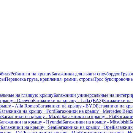
обиля
Рейлинги на крышу
Багажники для лыж и сноубордов
Грузо
ры
Перевозка груза, крепления, ремни, стропы
Трос буксировочны
альные на гладкую крышу
Багажники универсальные на интегри
 крышу - Daewoo
Багажники на крышу - Lada (ВАЗ)
Багажники на 
рышу - Alfa Romeo
Багажники на крышу - BYD
Багажники на кр
Багажники на крышу - Ford
Багажники на крышу - Mercedes-Benz
a
Багажники на крышу - Mazda
Багажники на крышу - Fiat
Багажни
Багажники на крышу - Hyundai
Багажники на крышу - Mitsubishi
Б
y
Багажники на крышу - Seat
Багажники на крышу - Opel
Багажники
крышу - JAC
Багажники на крышу - Mini
Багажники на крышу - Ho