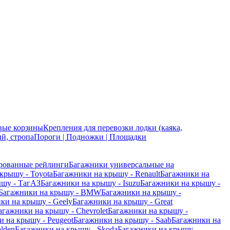
вые корзины
Крепления для перевозки лодки (каяка,
й, стропа
Пороги | Подножки | Площадки
рованные рейлинги
Багажники универсальные на
крышу - Toyota
Багажники на крышу - Renault
Багажники на
ышу - ТагАЗ
Багажники на крышу - Isuzu
Багажники на крышу -
Багажники на крышу - BMW
Багажники на крышу -
ки на крышу - Geely
Багажники на крышу - Great
агажники на крышу - Chevrolet
Багажники на крышу -
 на крышу - Peugeot
Багажники на крышу - Saab
Багажники на
lden
Багажники на крышу - Skoda
Багажники на крышу -