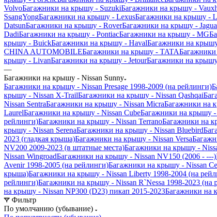
Volvo
Багажники на крышу - Suzuki
Багажники на крышу - Vauxh
SsangYong
Багажники на крышу - Lexus
Багажники на крышу - L
Datsun
Багажники на крышу - Rover
Багажники на крышу - Jagua
Dadi
Багажники на крышу - Pontiac
Багажники на крышу - MG
Ба
крышу - Buick
Багажники на крышу - Haval
Багажники на крышу
CHINA AUTOMOBILE
Багажники на крышу - TATA
Багажники 
крышу - Livan
Багажники на крышу - Jetour
Багажники на крышу 
—
Багажники на крышу - Nissan Sunny
Багажники на крышу - Nissan Presage 1998-2009 (на рейлинги)
Б
крышу - Nissan X-Trail
Багажники на крышу - Nissan Qashqai
Баг
Nissan Sentra
Багажники на крышу - Nissan Micra
Багажники на к
Laurel
Багажники на крышу - Nissan Cube
Багажники на крышу - N
рейлинги)
Багажники на крышу - Nissan Terrano
Багажники на кр
крышу - Nissan Serena
Багажники на крышу - Nissan Bluebird
Баг
2023 (гладкая крыша)
Багажники на крышу - Nissan Versa
Багажни
NV200 2009-2023 (в штатные места)
Багажники на крышу - Niss
Nissan Wingroad
Багажники на крышу - Nissan NV150 (2006 - ---)
Avenir 1998-2005 (на рейлинги)
Багажники на крышу - Nissan Ce
крыша)
Багажники на крышу - Nissan Liberty 1998-2004 (на рей
рейлинги)
Багажники на крышу - Nissan R`Nessa 1998-2023 (на 
на крышу - Nissan NP300 (D23) пикап 2015-2023
Багажники на к
Фильтр
По умолчанию (убывание)