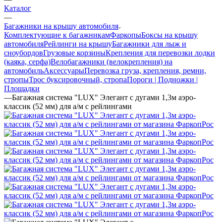
Каталог
—
Багажники на крышу автомобиля
Комплектующие к багажникам
Фаркопы
Боксы на крышу
автомобиля
Рейлинги на крышу
Багажники для лыж и
сноубордов
Грузовые корзины
Крепления для перевозки лодки
(каяка, серфа)
Велобагажники (велокрепления) на
автомобиль
Аксессуары
Перевозка груза, крепления, ремни,
стропы
Трос буксировочный, стропа
Пороги | Подножки |
Площадки
—
Багажная система "LUX" Элегант с дугами 1,3м аэро-
классик (52 мм) для а/м с рейлингами