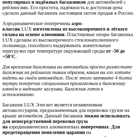
популярных и надёжных багажников
для автомобилей с
рейлингами. Его простота, надёжность и доступная цена
сделали данный багажник настоящим хитом продаж в России.
Аэродинамические поперечины
аэро-
классик
LUX
изготовлены из высокопрочного и лёгкого
сплава на основе алюминия
. Пластиковые опоры багажника
LUX сделаны из высокопрочного стеклонаполненного
полиамида, способного выдерживать значительные
перегрузки при температуре окружающей среды
от -50 до
+50°C
.
Для крепления багажника на автомобиль просто разместите
багажник на рейлингах таким образом, каким вы его хотите
видеть на своём автомобиле. После этого затяните 4 болта
внутри поперечин специальным прилагаемым к багажнику
ключём и наденьте заглушки. Багажник готов к
использованию.
Багажник LUX Элегант является незаменимым
автоаксессуаром, предназначенным для перевозки грузов на
крыше автомобиля. Данный багажник
можно использовать
для непосредственной перевозки груза
на
аэродинамических алюминиевых
поперечинах
.
Для
предотвращения появления царапин
на