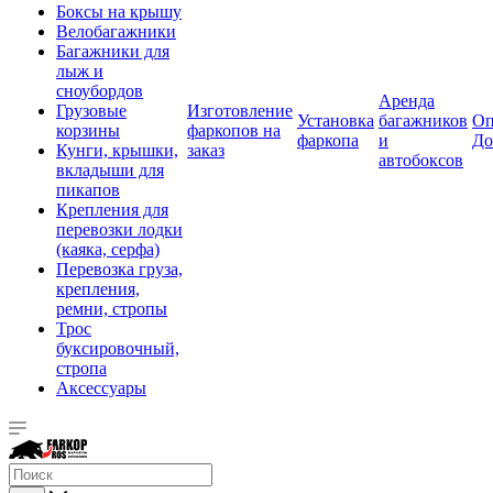
Боксы на крышу
Велобагажники
Багажники для
лыж и
сноубордов
Аренда
Грузовые
Изготовление
Установка
багажников
Оп
корзины
фаркопов на
фаркопа
и
До
Кунги, крышки,
заказ
автобоксов
вкладыши для
пикапов
Крепления для
перевозки лодки
(каяка, серфа)
Перевозка груза,
крепления,
ремни, стропы
Трос
буксировочный,
стропа
Аксессуары