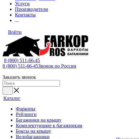
Услуги
Производители
Контакты
...
Войти
8 (800) 511-66-45
8 (800) 511-66-45
Звонок по России
Заказать звонок
Каталог
Фаркопы
Рейлинги
Багажники на крышу
Комплектующие к багажникам
Боксы на крышу
Велобагажники