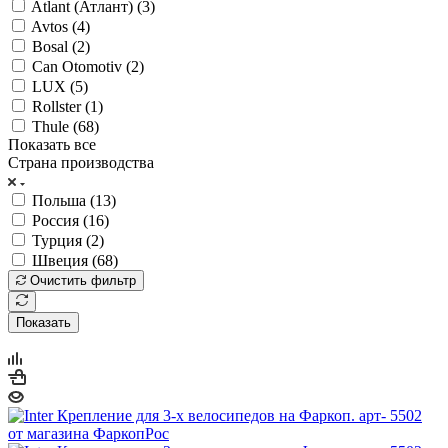
Atlant (Атлант) (
3
)
Avtos (
4
)
Bosal (
2
)
Can Otomotiv (
2
)
LUX (
5
)
Rollster (
1
)
Thule (
68
)
Показать все
Страна производства
Польша (
13
)
Россия (
16
)
Турция (
2
)
Швеция (
68
)
Очистить фильтр
Показать