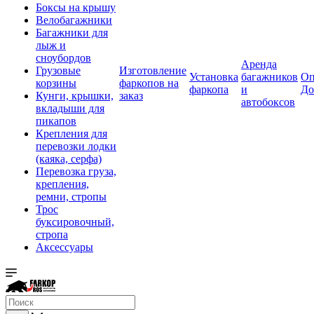
Боксы на крышу
Велобагажники
Багажники для
лыж и
сноубордов
Аренда
Грузовые
Изготовление
Установка
багажников
Оп
корзины
фаркопов на
фаркопа
и
До
Кунги, крышки,
заказ
автобоксов
вкладыши для
пикапов
Крепления для
перевозки лодки
(каяка, серфа)
Перевозка груза,
крепления,
ремни, стропы
Трос
буксировочный,
стропа
Аксессуары