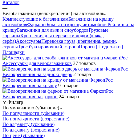
Каталог
—
Велобагажники (велокрепления) на автомобиль
Комплектующие к багажникам
Багажники на крышу
автомобиля
Фаркопы
Боксы на крышу автомобиля
Рейлинги на
крышу
Багажники для лыж и сноубордов
Грузовые
корзины
Крепления для перевозки лодки (каяка,
серфа)
Аксессуары
Перевозка груза, крепления, ремни,
стропы
Трос буксировочный, стропа
Пороги | Подножки |
Площадки
Аксессуары для велобагажников
37 товаров
Велокрепления на заднюю дверь
2 товара
Велокрепления на крышу
9 товаров
Велокрепления на фаркоп
24 товара
Фильтр
По умолчанию (убывание)
По популярности (убывание)
По популярности (возрастание)
По алфавиту (убывание)
По алфавиту (возрастание)
По цене (убывание)