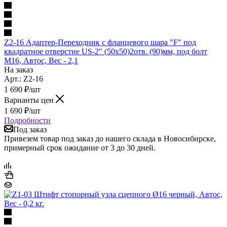
Z2-16 Адаптер-Переходник с фланцевого шара "F" под
квадратное отверстие US-2" (50х50)2отв. (90)мм, под болт
М16, Автос, Вес - 2,1
На заказ
Арт.: Z2-16
1 690
₽
/шт
Варианты цен
1 690
₽
/шт
Подробности
Под заказ
Привезем товар под заказ до нашего склада в Новосибирске,
примерный срок ожидание от 3 до 30 дней.