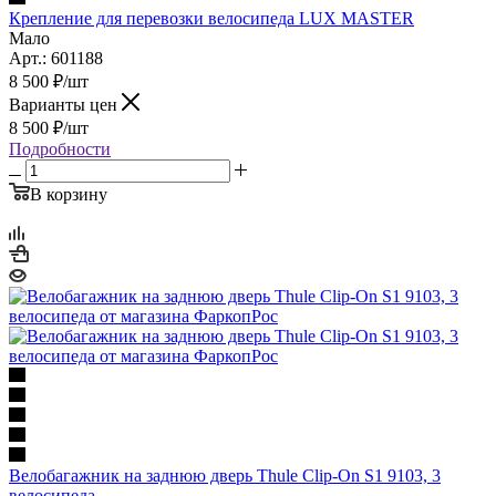
Крепление для перевозки велосипеда LUX MASTER
Мало
Арт.: 601188
8 500
₽
/шт
Варианты цен
8 500
₽
/шт
Подробности
В корзину
Велобагажник на заднюю дверь Thule Clip-On S1 9103, 3
велосипеда