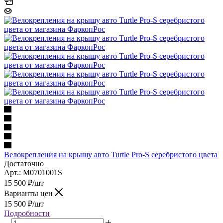
Велокрепления на крышу авто Turtle Pro-S серебристого цвета
Достаточно
Арт.: M0701001S
15 500
₽
/шт
Варианты цен
15 500
₽
/шт
Подробности