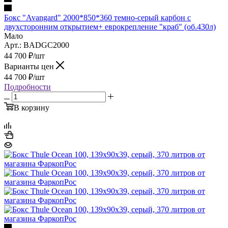
Бокс "Avangard" 2000*850*360 темно-серый карбон с
двухсторонним открытием+ еврокрепление "краб" (об.430л)
Мало
Арт.: BADGC2000
44 700
₽
/шт
Варианты цен
44 700
₽
/шт
Подробности
В корзину