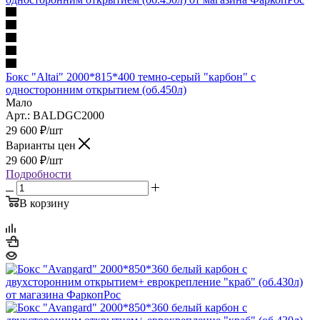
Бокс "Altai" 2000*815*400 темно-серый "карбон" с
односторонним открытием (об.450л)
Мало
Арт.: BALDGC2000
29 600
₽
/шт
Варианты цен
29 600
₽
/шт
Подробности
В корзину