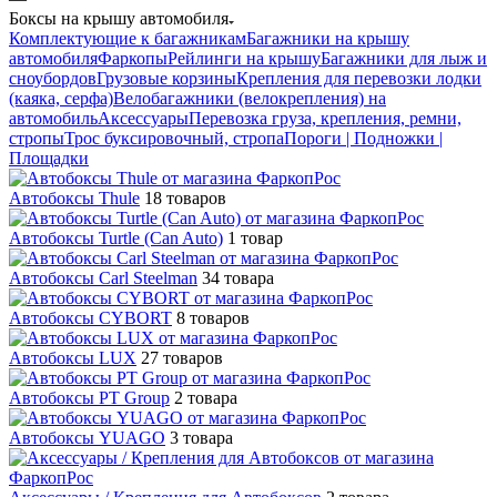
Боксы на крышу автомобиля
Комплектующие к багажникам
Багажники на крышу
автомобиля
Фаркопы
Рейлинги на крышу
Багажники для лыж и
сноубордов
Грузовые корзины
Крепления для перевозки лодки
(каяка, серфа)
Велобагажники (велокрепления) на
автомобиль
Аксессуары
Перевозка груза, крепления, ремни,
стропы
Трос буксировочный, стропа
Пороги | Подножки |
Площадки
Автобоксы Thule
18 товаров
Автобоксы Turtle (Can Auto)
1 товар
Автобоксы Carl Steelman
34 товара
Автобоксы CYBORT
8 товаров
Автобоксы LUX
27 товаров
Автобоксы PT Group
2 товара
Автобоксы YUAGO
3 товара