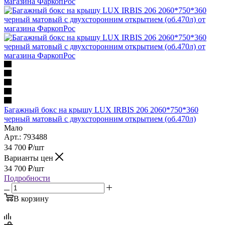
Багажный бокс на крышу LUX IRBIS 206 2060*750*360
черный матовый с двухсторонним открытием (об.470л)
Мало
Арт.: 793488
34 700
₽
/шт
Варианты цен
34 700
₽
/шт
Подробности
В корзину