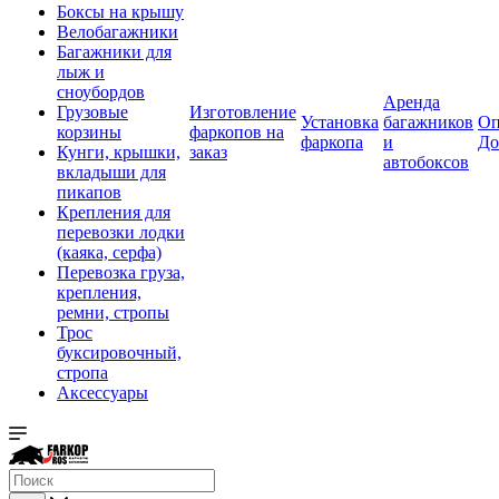
Боксы на крышу
Велобагажники
Багажники для
лыж и
сноубордов
Аренда
Грузовые
Изготовление
Установка
багажников
Оп
корзины
фаркопов на
фаркопа
и
До
Кунги, крышки,
заказ
автобоксов
вкладыши для
пикапов
Крепления для
перевозки лодки
(каяка, серфа)
Перевозка груза,
крепления,
ремни, стропы
Трос
буксировочный,
стропа
Аксессуары