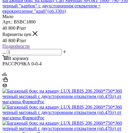
Багажный бокс на крышу Carl Steelman SPORT 1800*790*330
черный "карбон" с двухсторонним открытием +
еврокрепление "краб"(об.330л)
Мало
Арт.: BSBC1800
40 800
₽
/шт
Варианты цен
40 800
₽
/шт
Подробности
В корзину
РАССРОЧКА 0-0-4