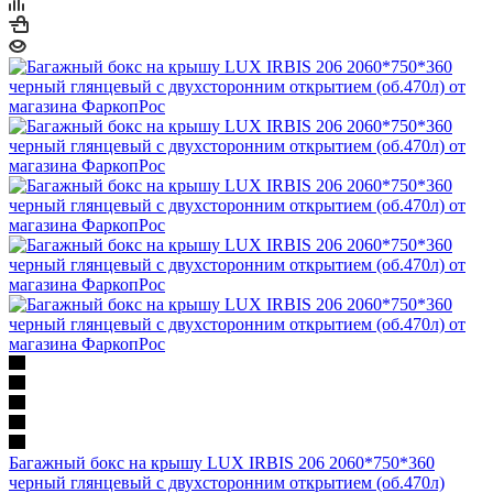
Багажный бокс на крышу LUX IRBIS 206 2060*750*360
черный глянцевый с двухсторонним открытием (об.470л)