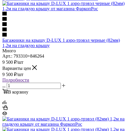
Багажники на крышу D-LUX 1 аэро-трэвэл черные (82мм)
1,2м на гладкую крышу
Много
Арт.: 793310+846264
9 500
₽
/шт
Варианты цен
9 500
₽
/шт
Подробности
В корзину