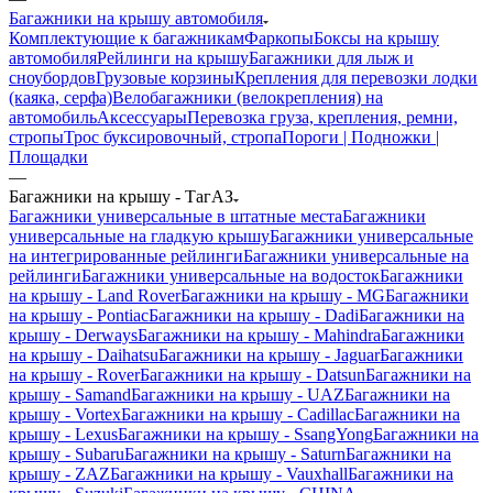
Багажники на крышу автомобиля
Комплектующие к багажникам
Фаркопы
Боксы на крышу
автомобиля
Рейлинги на крышу
Багажники для лыж и
сноубордов
Грузовые корзины
Крепления для перевозки лодки
(каяка, серфа)
Велобагажники (велокрепления) на
автомобиль
Аксессуары
Перевозка груза, крепления, ремни,
стропы
Трос буксировочный, стропа
Пороги | Подножки |
Площадки
—
Багажники на крышу - ТагАЗ
Багажники универсальные в штатные места
Багажники
универсальные на гладкую крышу
Багажники универсальные
на интегрированные рейлинги
Багажники универсальные на
рейлинги
Багажники универсальные на водосток
Багажники
на крышу - Land Rover
Багажники на крышу - MG
Багажники
на крышу - Pontiac
Багажники на крышу - Dadi
Багажники на
крышу - Derways
Багажники на крышу - Mahindra
Багажники
на крышу - Daihatsu
Багажники на крышу - Jaguar
Багажники
на крышу - Rover
Багажники на крышу - Datsun
Багажники на
крышу - Samand
Багажники на крышу - UAZ
Багажники на
крышу - Vortex
Багажники на крышу - Cadillac
Багажники на
крышу - Lexus
Багажники на крышу - SsangYong
Багажники на
крышу - Subaru
Багажники на крышу - Saturn
Багажники на
крышу - ZAZ
Багажники на крышу - Vauxhall
Багажники на