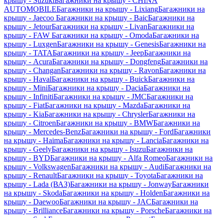
крышу - Suzuki
Багажники на крышу - CHINA
AUTOMOBILE
Багажники на крышу - Lixiang
Багажники на
крышу - Jaecoo
Багажники на крышу - Baic
Багажники на
крышу - Jetour
Багажники на крышу - Livan
Багажники на
крышу - FAW
Багажники на крышу - Omoda
Багажники на
крышу - Luxgen
Багажники на крышу - Genesis
Багажники на
крышу - TATA
Багажники на крышу - Jeep
Багажники на
крышу - Acura
Багажники на крышу - Dongfeng
Багажники на
крышу - Changan
Багажники на крышу - Ravon
Багажники на
крышу - Haval
Багажники на крышу - Buick
Багажники на
крышу - Mini
Багажники на крышу - Dacia
Багажники на
крышу - Infiniti
Багажники на крышу - JMC
Багажники на
крышу - Fiat
Багажники на крышу - Mazda
Багажники на
крышу - Kia
Багажники на крышу - Chrysler
Багажники на
крышу - Citroen
Багажники на крышу - BMW
Багажники на
крышу - Mercedes-Benz
Багажники на крышу - Ford
Багажники
на крышу - Haima
Багажники на крышу - Lancia
Багажники на
крышу - Geely
Багажники на крышу - Isuzu
Багажники на
крышу - BYD
Багажники на крышу - Alfa Romeo
Багажники на
крышу - Volkswagen
Багажники на крышу - Audi
Багажники на
крышу - Renault
Багажники на крышу - Toyota
Багажники на
крышу - Lada (ВАЗ)
Багажники на крышу - Jonway
Багажники
на крышу - Skoda
Багажники на крышу - Holden
Багажники на
крышу - Daewoo
Багажники на крышу - JAC
Багажники на
крышу - Brilliance
Багажники на крышу - Porsche
Багажники на