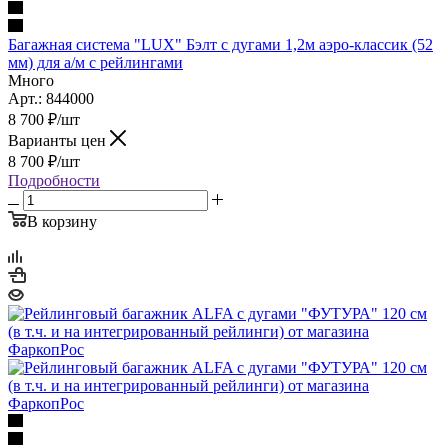
Багажная система "LUX" Бэлт с дугами 1,2м аэро-классик (52
мм) для а/м с рейлингами
Много
Арт.: 844000
8 700
₽
/шт
Варианты цен
8 700
₽
/шт
Подробности
В корзину