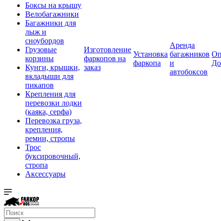
Боксы на крышу
Велобагажники
Багажники для
лыж и
сноубордов
Аренда
Грузовые
Изготовление
Установка
багажников
Оп
корзины
фаркопов на
фаркопа
и
До
Кунги, крышки,
заказ
автобоксов
вкладыши для
пикапов
Крепления для
перевозки лодки
(каяка, серфа)
Перевозка груза,
крепления,
ремни, стропы
Трос
буксировочный,
стропа
Аксессуары