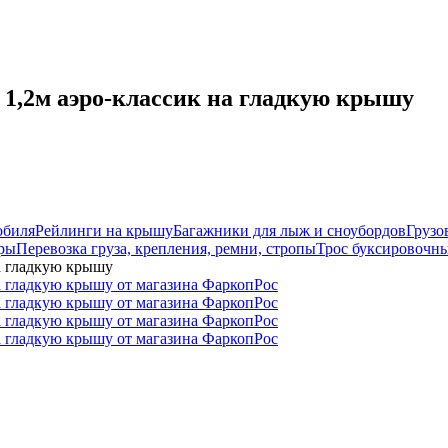
1,2м аэро-классик на гладкую крышу
обиля
Рейлинги на крышу
Багажники для лыж и сноубордов
Грузо
ры
Перевозка груза, крепления, ремни, стропы
Трос буксировочны
а гладкую крышу