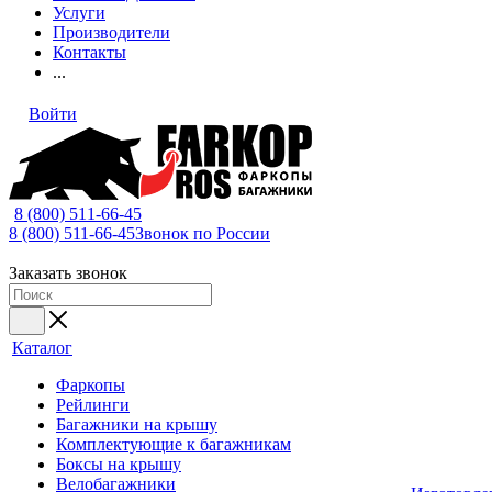
Услуги
Производители
Контакты
...
Войти
8 (800) 511-66-45
8 (800) 511-66-45
Звонок по России
Заказать звонок
Каталог
Фаркопы
Рейлинги
Багажники на крышу
Комплектующие к багажникам
Боксы на крышу
Велобагажники