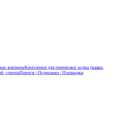
вые корзины
Крепления для перевозки лодки (каяка,
й, стропа
Пороги | Подножки | Площадки