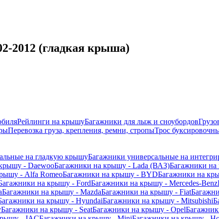
02-2012 (гладкая крыша)
обиля
Рейлинги на крышу
Багажники для лыж и сноубордов
Грузо
ры
Перевозка груза, крепления, ремни, стропы
Трос буксировочны
альные на гладкую крышу
Багажники универсальные на интегри
 крышу - Daewoo
Багажники на крышу - Lada (ВАЗ)
Багажники на 
рышу - Alfa Romeo
Багажники на крышу - BYD
Багажники на кр
Багажники на крышу - Ford
Багажники на крышу - Mercedes-Benz
a
Багажники на крышу - Mazda
Багажники на крышу - Fiat
Багажни
Багажники на крышу - Hyundai
Багажники на крышу - Mitsubishi
Б
y
Багажники на крышу - Seat
Багажники на крышу - Opel
Багажники
крышу - JAC
Багажники на крышу - Mini
Багажники на крышу - Ho