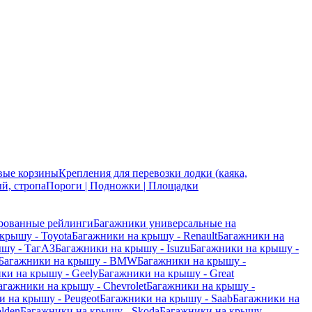
вые корзины
Крепления для перевозки лодки (каяка,
й, стропа
Пороги | Подножки | Площадки
рованные рейлинги
Багажники универсальные на
крышу - Toyota
Багажники на крышу - Renault
Багажники на
ышу - ТагАЗ
Багажники на крышу - Isuzu
Багажники на крышу -
Багажники на крышу - BMW
Багажники на крышу -
ки на крышу - Geely
Багажники на крышу - Great
агажники на крышу - Chevrolet
Багажники на крышу -
 на крышу - Peugeot
Багажники на крышу - Saab
Багажники на
lden
Багажники на крышу - Skoda
Багажники на крышу -