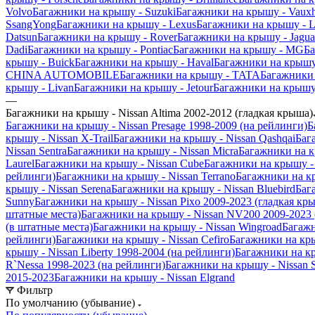
Volvo
Багажники на крышу - Suzuki
Багажники на крышу - Vauxh
SsangYong
Багажники на крышу - Lexus
Багажники на крышу - L
Datsun
Багажники на крышу - Rover
Багажники на крышу - Jagua
Dadi
Багажники на крышу - Pontiac
Багажники на крышу - MG
Ба
крышу - Buick
Багажники на крышу - Haval
Багажники на крышу
CHINA AUTOMOBILE
Багажники на крышу - TATA
Багажники 
крышу - Livan
Багажники на крышу - Jetour
Багажники на крышу 
—
Багажники на крышу - Nissan Altima 2002-2012 (гладкая крыша)
Багажники на крышу - Nissan Presage 1998-2009 (на рейлинги)
Б
крышу - Nissan X-Trail
Багажники на крышу - Nissan Qashqai
Баг
Nissan Sentra
Багажники на крышу - Nissan Micra
Багажники на к
Laurel
Багажники на крышу - Nissan Cube
Багажники на крышу - N
рейлинги)
Багажники на крышу - Nissan Terrano
Багажники на кр
крышу - Nissan Serena
Багажники на крышу - Nissan Bluebird
Баг
Sunny
Багажники на крышу - Nissan Pixo 2009-2023 (гладкая кр
штатные места)
Багажники на крышу - Nissan NV200 2009-2023 
(в штатные места)
Багажники на крышу - Nissan Wingroad
Багажн
рейлинги)
Багажники на крышу - Nissan Cefiro
Багажники на кры
крышу - Nissan Liberty 1998-2004 (на рейлинги)
Багажники на кры
R`Nessa 1998-2023 (на рейлинги)
Багажники на крышу - Nissan Sa
2015-2023
Багажники на крышу - Nissan Elgrand
Фильтр
По умолчанию (убывание)