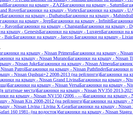
all
Багажники на крышу - ZAZ
Багажники на крышу - Saturn
Бага
and Rover
Багажники на крышу - Vortex
Багажники на крышу - U
r
Багажники на крышу - Daihatsu
Багажники на крышу - Mahindra
гажники на крышу - Jeep
Багажники на крышу - Infiniti
Багажники
 - Ravon
Багажники на крышу - Changan
Багажники на крышу - D
на крышу - Genesis
Багажники на крышу - Luxgen
Багажники на 
- Baic
Багажники на крышу - Jaecoo
Багажники на крышу - Lixia
агажники на крышу - Nissan Primera
Багажники на крышу - Nissa
ажники на крышу - Nissan Murano
Багажники на крышу - Nissan Ti
рышу - Nissan Juke
Багажники на крышу - Nissan Almera
Багажники
issan Patrol
Багажники на крышу - Nissan Pathfinder
Багажники на
ышу - Nissan Qashqai+2 2008-2013 (на рейлинги)
Багажники на кр
ажники на крышу - Nissan Grand Livina
Багажники на крышу - Niss
ыша)
Багажники на крышу - Nissan Versa
Багажники на крышу - Niss
(в штатные места)
Багажники на крышу - Nissan NV350 2013-2023
ики на крышу - Nissan NV150 (2006 - ---)
Багажники на крышу - 
шу - Nissan Kix 2008-2012 (на рейлинги)
Багажники на крышу - N
шу - Nissan Livina / Livina X-Gear
Багажники на крышу - Nissan 
fari 160 1981- (на водосток)
багажники на крышу - Nissan Stagea