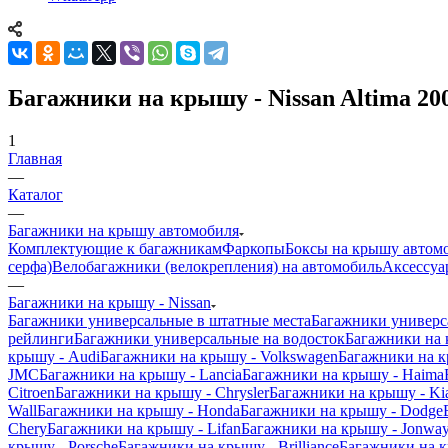
Багажники на крышу - Nissan Altima 20
1
Главная
—
Каталог
—
Багажники на крышу автомобиля
Комплектующие к багажникам
Фаркопы
Боксы на крышу автом
серфа)
Велобагажники (велокрепления) на автомобиль
Аксессуа
—
Багажники на крышу - Nissan
Багажники универсальные в штатные места
Багажники универс
рейлинги
Багажники универсальные на водосток
Багажники на
крышу - Audi
Багажники на крышу - Volkswagen
Багажники на к
JMC
Багажники на крышу - Lancia
Багажники на крышу - Haima
Citroen
Багажники на крышу - Chrysler
Багажники на крышу - Ki
Wall
Багажники на крышу - Honda
Багажники на крышу - Dodge
Chery
Багажники на крышу - Lifan
Багажники на крышу - Jonwa
крышу - Porsche
Багажники на крышу - Brilliance
Багажники на 