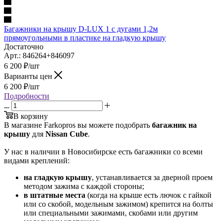
Багажники на крышу D-LUX 1 с дугами 1,2м
прямоугольными в пластике на гладкую крышу
Достаточно
Арт.: 846264+846097
6 200
₽
/шт
Варианты цен
6 200
₽
/шт
Подробности
В корзину
В магазине Farkopros вы можете подобрать
багажник на
крышу
для
Nissan Cube
.
У нас в наличии в Новосибирске есть багажники со всеми
видами креплений:
на гладкую крышу
, устанавливается за дверной проем
методом зажима с каждой стороны;
в штатные места
(когда на крыше есть лючок с гайкой
или со скобой, модельным зажимом) крепится на болты
или специальными зажимами, скобами или другим