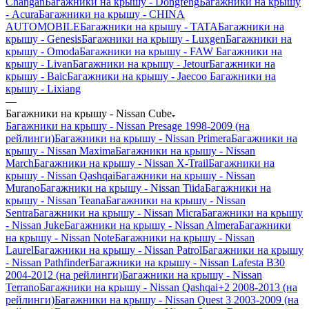
Changan
Багажники на крышу - Dongfeng
Багажники на крышу
- Acura
Багажники на крышу - CHINA
AUTOMOBILE
Багажники на крышу - TATA
Багажники на
крышу - Genesis
Багажники на крышу - Luxgen
Багажники на
крышу - Omoda
Багажники на крышу - FAW
Багажники на
крышу - Livan
Багажники на крышу - Jetour
Багажники на
крышу - Baic
Багажники на крышу - Jaecoo
Багажники на
крышу - Lixiang
—
Багажники на крышу - Nissan Cube
Багажники на крышу - Nissan Presage 1998-2009 (на
рейлинги)
Багажники на крышу - Nissan Primera
Багажники на
крышу - Nissan Maxima
Багажники на крышу - Nissan
March
Багажники на крышу - Nissan X-Trail
Багажники на
крышу - Nissan Qashqai
Багажники на крышу - Nissan
Murano
Багажники на крышу - Nissan Tiida
Багажники на
крышу - Nissan Teana
Багажники на крышу - Nissan
Sentra
Багажники на крышу - Nissan Micra
Багажники на крышу
- Nissan Juke
Багажники на крышу - Nissan Almera
Багажники
на крышу - Nissan Note
Багажники на крышу - Nissan
Laurel
Багажники на крышу - Nissan Patrol
Багажники на крышу
- Nissan Pathfinder
Багажники на крышу - Nissan Lafesta B30
2004-2012 (на рейлинги)
Багажники на крышу - Nissan
Terrano
Багажники на крышу - Nissan Qashqai+2 2008-2013 (на
рейлинги)
Багажники на крышу - Nissan Quest 3 2003-2009 (на