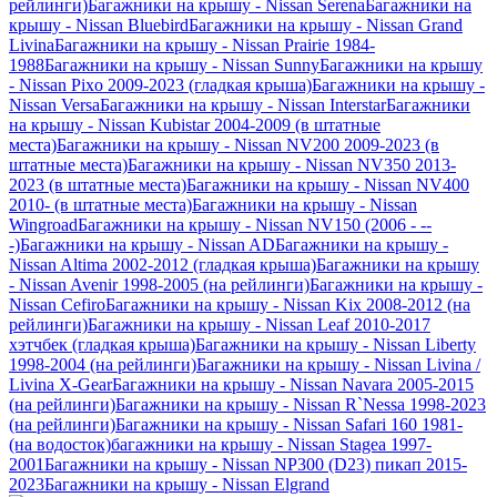
рейлинги)
Багажники на крышу - Nissan Serena
Багажники на
крышу - Nissan Bluebird
Багажники на крышу - Nissan Grand
Livina
Багажники на крышу - Nissan Prairie 1984-
1988
Багажники на крышу - Nissan Sunny
Багажники на крышу
- Nissan Pixo 2009-2023 (гладкая крыша)
Багажники на крышу -
Nissan Versa
Багажники на крышу - Nissan Interstar
Багажники
на крышу - Nissan Kubistar 2004-2009 (в штатные
места)
Багажники на крышу - Nissan NV200 2009-2023 (в
штатные места)
Багажники на крышу - Nissan NV350 2013-
2023 (в штатные места)
Багажники на крышу - Nissan NV400
2010- (в штатные места)
Багажники на крышу - Nissan
Wingroad
Багажники на крышу - Nissan NV150 (2006 - --
-)
Багажники на крышу - Nissan AD
Багажники на крышу -
Nissan Altima 2002-2012 (гладкая крыша)
Багажники на крышу
- Nissan Avenir 1998-2005 (на рейлинги)
Багажники на крышу -
Nissan Cefiro
Багажники на крышу - Nissan Kix 2008-2012 (на
рейлинги)
Багажники на крышу - Nissan Leaf 2010-2017
хэтчбек (гладкая крыша)
Багажники на крышу - Nissan Liberty
1998-2004 (на рейлинги)
Багажники на крышу - Nissan Livina /
Livina X-Gear
Багажники на крышу - Nissan Navara 2005-2015
(на рейлинги)
Багажники на крышу - Nissan R`Nessa 1998-2023
(на рейлинги)
Багажники на крышу - Nissan Safari 160 1981-
(на водосток)
багажники на крышу - Nissan Stagea 1997-
2001
Багажники на крышу - Nissan NP300 (D23) пикап 2015-
2023
Багажники на крышу - Nissan Elgrand