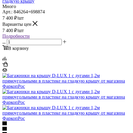
гладкую крышу
Много
Арт.: 846264+698874
7 400
₽
/шт
Варианты цен
7 400
₽
/шт
Подробности
В корзину