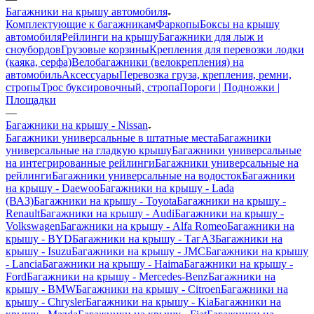
Багажники на крышу автомобиля
Комплектующие к багажникам
Фаркопы
Боксы на крышу
автомобиля
Рейлинги на крышу
Багажники для лыж и
сноубордов
Грузовые корзины
Крепления для перевозки лодки
(каяка, серфа)
Велобагажники (велокрепления) на
автомобиль
Аксессуары
Перевозка груза, крепления, ремни,
стропы
Трос буксировочный, стропа
Пороги | Подножки |
Площадки
—
Багажники на крышу - Nissan
Багажники универсальные в штатные места
Багажники
универсальные на гладкую крышу
Багажники универсальные
на интегрированные рейлинги
Багажники универсальные на
рейлинги
Багажники универсальные на водосток
Багажники
на крышу - Daewoo
Багажники на крышу - Lada
(ВАЗ)
Багажники на крышу - Toyota
Багажники на крышу -
Renault
Багажники на крышу - Audi
Багажники на крышу -
Volkswagen
Багажники на крышу - Alfa Romeo
Багажники на
крышу - BYD
Багажники на крышу - ТагАЗ
Багажники на
крышу - Isuzu
Багажники на крышу - JMC
Багажники на крышу
- Lancia
Багажники на крышу - Haima
Багажники на крышу -
Ford
Багажники на крышу - Mercedes-Benz
Багажники на
крышу - BMW
Багажники на крышу - Citroen
Багажники на
крышу - Chrysler
Багажники на крышу - Kia
Багажники на