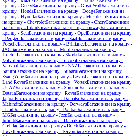
крышу - Mazda
Багажники на крышу - Fiat
Багажники на
крышу - Geely
Багажники на крышу - Great Wall
Багажники на
крышу - Honda
Багажники на крышу - Dodge
Багажники на
крышу - Hyundai
Багажники на крышу - Mitsubishi
Багажники
на крышу - Chevrolet
Багажники на крышу - Chery
Багажники
на крышу - Lifan
Багажники на крышу - Jonway
Багажники на
крышу - Seat
Багажники на крышу - Opel
Багажники на крышу
- Peugeot
Багажники на крышу - Saab
Багажники на крышу -
Porsche
Багажники на крышу - Brilliance
Багажники на крышу -
JAC
Багажники на крышу - Mini
Багажники на крышу -
Holden
Багажники на крышу - Skoda
Багажники на крышу -
Volvo
Багажники на крышу - Suzuki
Багажники на крышу -
Vauxhall
Багажники на крышу - ZAZ
Багажники на крышу -
Saturn
Багажники на крышу - Subaru
Багажники на крышу -
SsangYong
Багажники на крышу - Lexus
Багажники на крышу -
Land Rover
Багажники на крышу - Vortex
Багажники на крышу
- UAZ
Багажники на крышу - Samand
Багажники на крышу -
Datsun
Багажники на крышу - Rover
Багажники на крышу -
Jaguar
Багажники на крышу - Daihatsu
Багажники на крышу -
Mahindra
Багажники на крышу - Derways
Багажники на крышу
- Dadi
Багажники на крышу - Pontiac
Багажники на крышу -
MG
Багажники на крышу - Jeep
Багажники на крышу -
Infiniti
Багажники на крышу - Dacia
Багажники на крышу -
Cadillac
Багажники на крышу - Buick
Багажники на крышу -
Haval
Багажники на крышу - Ravon
Багажники на крышу -