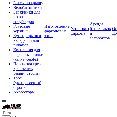
Боксы на крышу
Велобагажники
Багажники для
лыж и
сноубордов
Аренда
Грузовые
Изготовление
Установка
багажников
Оп
корзины
фаркопов на
фаркопа
и
До
Кунги, крышки,
заказ
автобоксов
вкладыши для
пикапов
Крепления для
перевозки лодки
(каяка, серфа)
Перевозка груза,
крепления,
ремни, стропы
Трос
буксировочный,
стропа
Аксессуары