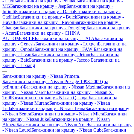
- Dadi
Багажники на крышу - Pontiac
Багажники на крышу -
MG
Багажники на крышу - Jeep
Багажники на крышу -
Infiniti
Багажники на крышу - Dacia
Багажники на крышу -
Cadillac
Багажники на крышу - Buick
Багажники на крышу -
Haval
Багажники на крышу - Ravon
Багажники на крышу -
Changan
Багажники на крышу - Dongfeng
Багажники на крышу
- Acura
Багажники на крышу - CHINA
AUTOMOBILE
Багажники на крышу - TATA
Багажники на
крышу - Genesis
Багажники на крышу - Luxgen
Багажники на
крышу - Omoda
Багажники на крышу - FAW
Багажники на
крышу - Livan
Багажники на крышу - Jetour
Багажники на
крышу - Baic
Багажники на крышу - Jaecoo
Багажники на
крышу - Lixiang
—
Багажники на крышу - Nissan Primera
Багажники на крышу - Nissan Presage 1998-2009 (на
рейлинги)
Багажники на крышу - Nissan Maxima
Багажники на
крышу - Nissan March
Багажники на крышу - Nissan X-
Trail
Багажники на крышу - Nissan Qashqai
Багажники на
крышу - Nissan Murano
Багажники на крышу - Nissan
Tiida
Багажники на крышу - Nissan Teana
Багажники на крышу
- Nissan Sentra
Багажники на крышу - Nissan Micra
Багажники
на крышу - Nissan Juke
Багажники на крышу - Nissan
Almera
Багажники на крышу - Nissan Note
Багажники на крышу
- Nissan Laurel
Багажники на крышу - Nissan Cube
Багажники