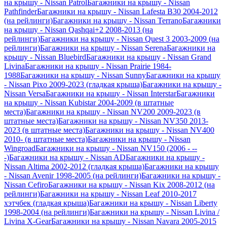
на крышу - Nissan Patrol
Багажники на крышу - Nissan
Pathfinder
Багажники на крышу - Nissan Lafesta B30 2004-2012
(на рейлинги)
Багажники на крышу - Nissan Terrano
Багажники
на крышу - Nissan Qashqai+2 2008-2013 (на
рейлинги)
Багажники на крышу - Nissan Quest 3 2003-2009 (на
рейлинги)
Багажники на крышу - Nissan Serena
Багажники на
крышу - Nissan Bluebird
Багажники на крышу - Nissan Grand
Livina
Багажники на крышу - Nissan Prairie 1984-
1988
Багажники на крышу - Nissan Sunny
Багажники на крышу
- Nissan Pixo 2009-2023 (гладкая крыша)
Багажники на крышу -
Nissan Versa
Багажники на крышу - Nissan Interstar
Багажники
на крышу - Nissan Kubistar 2004-2009 (в штатные
места)
Багажники на крышу - Nissan NV200 2009-2023 (в
штатные места)
Багажники на крышу - Nissan NV350 2013-
2023 (в штатные места)
Багажники на крышу - Nissan NV400
2010- (в штатные места)
Багажники на крышу - Nissan
Wingroad
Багажники на крышу - Nissan NV150 (2006 - --
-)
Багажники на крышу - Nissan AD
Багажники на крышу -
Nissan Altima 2002-2012 (гладкая крыша)
Багажники на крышу
- Nissan Avenir 1998-2005 (на рейлинги)
Багажники на крышу -
Nissan Cefiro
Багажники на крышу - Nissan Kix 2008-2012 (на
рейлинги)
Багажники на крышу - Nissan Leaf 2010-2017
хэтчбек (гладкая крыша)
Багажники на крышу - Nissan Liberty
1998-2004 (на рейлинги)
Багажники на крышу - Nissan Livina /
Livina X-Gear
Багажники на крышу - Nissan Navara 2005-2015