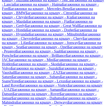
крышу - Isuzu
Багажники на крышу - JMC
Багажники на крышу
- Lancia
Багажники на крышу - Haima
Багажники на крышу -
Ford
Багажники на крышу - Mercedes-Benz
Багажники на
крышу - BMW
Багажники на крышу - Citroen
Багажники на
крышу - Chrysler
Багажники на крышу - Kia
Багажники на
крышу - Mazda
Багажники на крышу - Fiat
Багажники на
крышу - Geely
Багажники на крышу - Great Wall
Багажники на
крышу - Honda
Багажники на крышу - Dodge
Багажники на
крышу - Hyundai
Багажники на крышу - Mitsubishi
Багажники
на крышу - Chevrolet
Багажники на крышу - Chery
Багажники
на крышу - Lifan
Багажники на крышу - Jonway
Багажники на
крышу - Seat
Багажники на крышу - Opel
Багажники на крышу
- Peugeot
Багажники на крышу - Saab
Багажники на крышу -
Porsche
Багажники на крышу - Brilliance
Багажники на крышу -
JAC
Багажники на крышу - Mini
Багажники на крышу -
Holden
Багажники на крышу - Skoda
Багажники на крышу -
Volvo
Багажники на крышу - Suzuki
Багажники на крышу -
Vauxhall
Багажники на крышу - ZAZ
Багажники на крышу -
Saturn
Багажники на крышу - Subaru
Багажники на крышу -
SsangYong
Багажники на крышу - Lexus
Багажники на крышу -
Land Rover
Багажники на крышу - Vortex
Багажники на крышу
- UAZ
Багажники на крышу - Samand
Багажники на крышу -
Datsun
Багажники на крышу - Rover
Багажники на крышу -
Jaguar
Багажники на крышу - Daihatsu
Багажники на крышу -
Mahindra
Багажники на крышу - Derways
Багажники на крышу