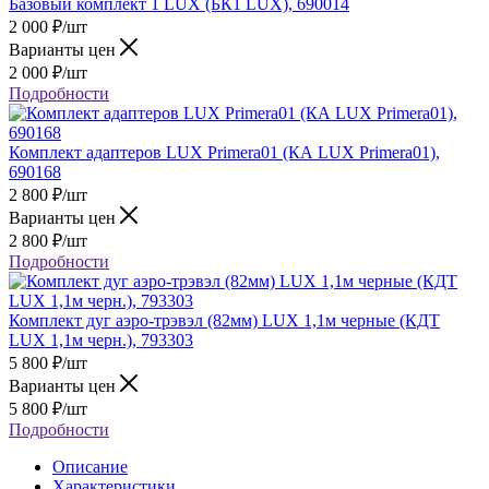
Базовый комплект 1 LUX (БК1 LUX), 690014
2 000
₽
/шт
Варианты цен
2 000
₽
/шт
Подробности
Комплект адаптеров LUX Primera01 (КА LUX Primera01),
690168
2 800
₽
/шт
Варианты цен
2 800
₽
/шт
Подробности
Комплект дуг аэро-трэвэл (82мм) LUX 1,1м черные (КДТ
LUX 1,1м черн.), 793303
5 800
₽
/шт
Варианты цен
5 800
₽
/шт
Подробности
Описание
Характеристики