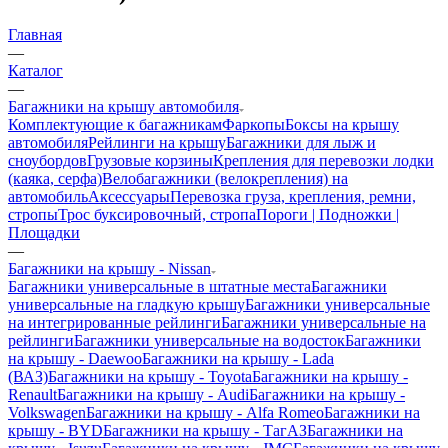
Главная
—
Каталог
—
Багажники на крышу автомобиля
Комплектующие к багажникам
Фаркопы
Боксы на крышу
автомобиля
Рейлинги на крышу
Багажники для лыж и
сноубордов
Грузовые корзины
Крепления для перевозки лодки
(каяка, серфа)
Велобагажники (велокрепления) на
автомобиль
Аксессуары
Перевозка груза, крепления, ремни,
стропы
Трос буксировочный, стропа
Пороги | Подножки |
Площадки
—
Багажники на крышу - Nissan
Багажники универсальные в штатные места
Багажники
универсальные на гладкую крышу
Багажники универсальные
на интегрированные рейлинги
Багажники универсальные на
рейлинги
Багажники универсальные на водосток
Багажники
на крышу - Daewoo
Багажники на крышу - Lada
(ВАЗ)
Багажники на крышу - Toyota
Багажники на крышу -
Renault
Багажники на крышу - Audi
Багажники на крышу -
Volkswagen
Багажники на крышу - Alfa Romeo
Багажники на
крышу - BYD
Багажники на крышу - ТагАЗ
Багажники на