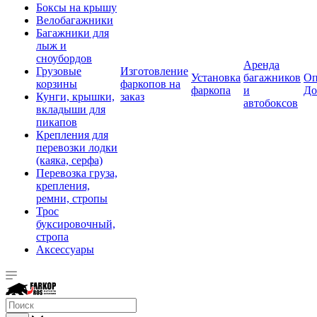
Боксы на крышу
Велобагажники
Багажники для
лыж и
сноубордов
Аренда
Грузовые
Изготовление
Установка
багажников
Оп
корзины
фаркопов на
фаркопа
и
До
Кунги, крышки,
заказ
автобоксов
вкладыши для
пикапов
Крепления для
перевозки лодки
(каяка, серфа)
Перевозка груза,
крепления,
ремни, стропы
Трос
буксировочный,
стропа
Аксессуары