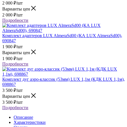
2 000
₽
/шт
Варианты цен
2 000
₽
/шт
Подробности
Комплект адаптеров LUX AlmeraSd00 (КА LUX AlmeraSd00),
690847
1 900
₽
/шт
Варианты цен
1 900
₽
/шт
Подробности
Комплект дуг аэро-классик (53мм) LUX 1,1м (КДК LUX 1,1м),
698867
3 500
₽
/шт
Варианты цен
3 500
₽
/шт
Подробности
Описание
Характеристики