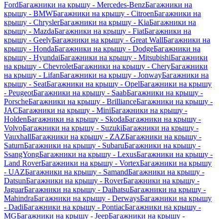
Ford
Багажники на крышу - Mercedes-Benz
Багажники на
крышу - BMW
Багажники на крышу - Citroen
Багажники на
крышу - Chrysler
Багажники на крышу - Kia
Багажники на
крышу - Mazda
Багажники на крышу - Fiat
Багажники на
крышу - Geely
Багажники на крышу - Great Wall
Багажники на
крышу - Honda
Багажники на крышу - Dodge
Багажники на
крышу - Hyundai
Багажники на крышу - Mitsubishi
Багажники
на крышу - Chevrolet
Багажники на крышу - Chery
Багажники
на крышу - Lifan
Багажники на крышу - Jonway
Багажники на
крышу - Seat
Багажники на крышу - Opel
Багажники на крышу
- Peugeot
Багажники на крышу - Saab
Багажники на крышу -
Porsche
Багажники на крышу - Brilliance
Багажники на крышу -
JAC
Багажники на крышу - Mini
Багажники на крышу -
Holden
Багажники на крышу - Skoda
Багажники на крышу -
Volvo
Багажники на крышу - Suzuki
Багажники на крышу -
Vauxhall
Багажники на крышу - ZAZ
Багажники на крышу -
Saturn
Багажники на крышу - Subaru
Багажники на крышу -
SsangYong
Багажники на крышу - Lexus
Багажники на крышу -
Land Rover
Багажники на крышу - Vortex
Багажники на крышу
- UAZ
Багажники на крышу - Samand
Багажники на крышу -
Datsun
Багажники на крышу - Rover
Багажники на крышу -
Jaguar
Багажники на крышу - Daihatsu
Багажники на крышу -
Mahindra
Багажники на крышу - Derways
Багажники на крышу
- Dadi
Багажники на крышу - Pontiac
Багажники на крышу -
MG
Багажники на крышу - Jeep
Багажники на крышу -