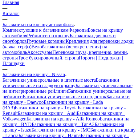
Главная
—
Каталог
—
Багажники на крышу автомобиля
Комплектующие к багажникам
Фаркопы
Боксы на крышу
автомобиля
Рейлинги на крышу
Багажники для лыж и
сноубордов
Грузовые корзины
Крепления для перевозки лодки
(каяка, серфа)
Велобагажники (велокрепления) на
автомобиль
Аксессуары
Перевозка груза, крепления, ремни,
стропы
Трос буксировочный, стропа
Пороги | Подножки |
Площадки
—
Багажники на крышу - Nissan
Багажники универсальные в штатные места
Багажники
универсальные на гладкую крышу
Багажники универсальные
на интегрированные рейлинги
Багажники универсальные на
рейлинги
Багажники универсальные на водосток
Багажники
на крышу - Daewoo
Багажники на крышу - Lada
(ВАЗ)
Багажники на крышу - Toyota
Багажники на крышу -
Renault
Багажники на крышу - Audi
Багажники на крышу -
Volkswagen
Багажники на крышу - Alfa Romeo
Багажники на
крышу - BYD
Багажники на крышу - ТагАЗ
Багажники на
крышу - Isuzu
Багажники на крышу - JMC
Багажники на крышу
- Lancia
Багажники на крышу - Haima
Багажники на крышу -