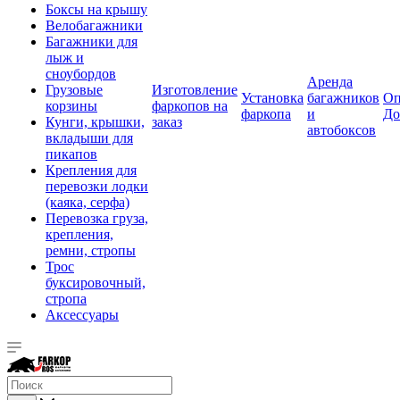
Боксы на крышу
Велобагажники
Багажники для
лыж и
сноубордов
Аренда
Грузовые
Изготовление
Установка
багажников
Оп
корзины
фаркопов на
фаркопа
и
До
Кунги, крышки,
заказ
автобоксов
вкладыши для
пикапов
Крепления для
перевозки лодки
(каяка, серфа)
Перевозка груза,
крепления,
ремни, стропы
Трос
буксировочный,
стропа
Аксессуары