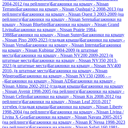
2004-2012 (на рейлинги)
Багажники на крышу - Nissan
Terrano
Багажники на крышу - Nissan Qashqai+2 2008-2013 (на
рейлинги)
Багажники на крышу - Nissan Quest 3 2003-2009 (на
рейлинги)
Багажники на крышу - Nissan Serena
Багажники на
крышу - Nissan Bluebird
Багажники на крышу - Nissan Grand
Livina
Багажники на крышу - Nissan Prairie 1984-
1988
Багажники на крышу - Nissan Sunny
Багажники на крышу
- Nissan Pixo 2009-2023 (гладкая крыша)
Багажники на крышу -
Nissan Versa
Багажники на крышу - Nissan Interstar
Багажники
на крышу - Nissan Kubistar 2004-2009 (в штатные
места)
Багажники на крышу - Nissan NV200 2009-2023 (в
штатные места)
Багажники на крышу - Nissan NV350 2013-
2023 (в штатные места)
Багажники на крышу - Nissan NV400
2010- (в штатные места)
Багажники на крышу - Nissan
Wingroad
Багажники на крышу - Nissan NV150 (2006 - --
-)
Багажники на крышу - Nissan AD
Багажники на крышу -
Nissan Altima 2002-2012 (гладкая крыша)
Багажники на крышу
- Nissan Avenir 1998-2005 (на рейлинги)
Багажники на крышу -
Nissan Cefiro
Багажники на крышу - Nissan Kix 2008-2012 (на
рейлинги)
Багажники на крышу - Nissan Leaf 2010-2017
хэтчбек (гладкая крыша)
Багажники на крышу - Nissan Liberty
1998-2004 (на рейлинги)
Багажники на крышу - Nissan Livina /
Livina X-Gear
Багажники на крышу - Nissan Navara 2005-2015
(на рейлинги)
Багажники на крышу - Nissan R`Nessa 1998-2023
(на рейлинги)
Багажники на крышу - Nissan Safari 160 1981-