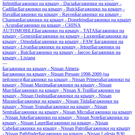
Infiniti
Багажники на крышу - Dacia
Багажники на крышу -
Cadillac
Багажники на крышу - Buick
Багажники на крышу -
Haval
Багажники на крышу - Ravon
Багажники на крышу -
Changan
Багажники на крышу - Dongfeng
Багажники на крышу
- Acura
Багажники на крышу - CHINA
AUTOMOBILE
Багажники на крышу - TATA
Багажники на
крышу - Genesis
Багажники на крышу - Luxgen
Багажники на
крышу - Omoda
Багажники на крышу - FAW
Багажники на
крышу - Livan
Багажники на крышу - Jetour
Багажники на
крышу - Baic
Багажники на крышу - Jaecoo
Багажники на
крышу - Lixiang
—
Багажники на крышу - Nissan Almera
Багажники на крышу - Nissan Presage 1998-2009 (на
рейлинги)
Багажники на крышу - Nissan Primera
Багажники на
крышу - Nissan Maxima
Багажники на крышу - Nissan
March
Багажники на крышу - Nissan X-Trail
Багажники на
крышу - Nissan Qashqai
Багажники на крышу - Nissan
Murano
Багажники на крышу - Nissan Tiida
Багажники на
крышу - Nissan Teana
Багажники на крышу - Nissan
Sentra
Багажники на крышу - Nissan Micra
Багажники на крышу
- Nissan Juke
Багажники на крышу - Nissan Note
Багажники на
крышу - Nissan Laurel
Багажники на крышу - Nissan
Cube
Багажники на крышу - Nissan Patrol
Багажники на крышу
- Nissan Pathfinder
Багажники на крышу - Nissan Lafesta B30