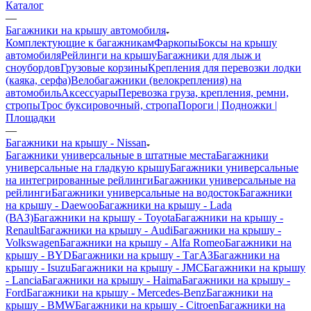
Каталог
—
Багажники на крышу автомобиля
Комплектующие к багажникам
Фаркопы
Боксы на крышу
автомобиля
Рейлинги на крышу
Багажники для лыж и
сноубордов
Грузовые корзины
Крепления для перевозки лодки
(каяка, серфа)
Велобагажники (велокрепления) на
автомобиль
Аксессуары
Перевозка груза, крепления, ремни,
стропы
Трос буксировочный, стропа
Пороги | Подножки |
Площадки
—
Багажники на крышу - Nissan
Багажники универсальные в штатные места
Багажники
универсальные на гладкую крышу
Багажники универсальные
на интегрированные рейлинги
Багажники универсальные на
рейлинги
Багажники универсальные на водосток
Багажники
на крышу - Daewoo
Багажники на крышу - Lada
(ВАЗ)
Багажники на крышу - Toyota
Багажники на крышу -
Renault
Багажники на крышу - Audi
Багажники на крышу -
Volkswagen
Багажники на крышу - Alfa Romeo
Багажники на
крышу - BYD
Багажники на крышу - ТагАЗ
Багажники на
крышу - Isuzu
Багажники на крышу - JMC
Багажники на крышу
- Lancia
Багажники на крышу - Haima
Багажники на крышу -
Ford
Багажники на крышу - Mercedes-Benz
Багажники на
крышу - BMW
Багажники на крышу - Citroen
Багажники на