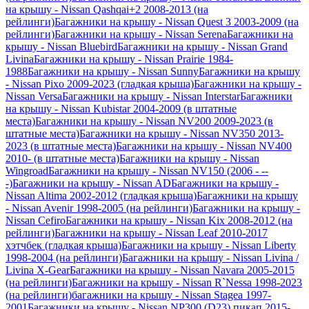
на крышу - Nissan Qashqai+2 2008-2013 (на
рейлинги)
Багажники на крышу - Nissan Quest 3 2003-2009 (на
рейлинги)
Багажники на крышу - Nissan Serena
Багажники на
крышу - Nissan Bluebird
Багажники на крышу - Nissan Grand
Livina
Багажники на крышу - Nissan Prairie 1984-
1988
Багажники на крышу - Nissan Sunny
Багажники на крышу
- Nissan Pixo 2009-2023 (гладкая крыша)
Багажники на крышу -
Nissan Versa
Багажники на крышу - Nissan Interstar
Багажники
на крышу - Nissan Kubistar 2004-2009 (в штатные
места)
Багажники на крышу - Nissan NV200 2009-2023 (в
штатные места)
Багажники на крышу - Nissan NV350 2013-
2023 (в штатные места)
Багажники на крышу - Nissan NV400
2010- (в штатные места)
Багажники на крышу - Nissan
Wingroad
Багажники на крышу - Nissan NV150 (2006 - --
-)
Багажники на крышу - Nissan AD
Багажники на крышу -
Nissan Altima 2002-2012 (гладкая крыша)
Багажники на крышу
- Nissan Avenir 1998-2005 (на рейлинги)
Багажники на крышу -
Nissan Cefiro
Багажники на крышу - Nissan Kix 2008-2012 (на
рейлинги)
Багажники на крышу - Nissan Leaf 2010-2017
хэтчбек (гладкая крыша)
Багажники на крышу - Nissan Liberty
1998-2004 (на рейлинги)
Багажники на крышу - Nissan Livina /
Livina X-Gear
Багажники на крышу - Nissan Navara 2005-2015
(на рейлинги)
Багажники на крышу - Nissan R`Nessa 1998-2023
(на рейлинги)
багажники на крышу - Nissan Stagea 1997-
2001
Багажники на крышу - Nissan NP300 (D23) пикап 2015-