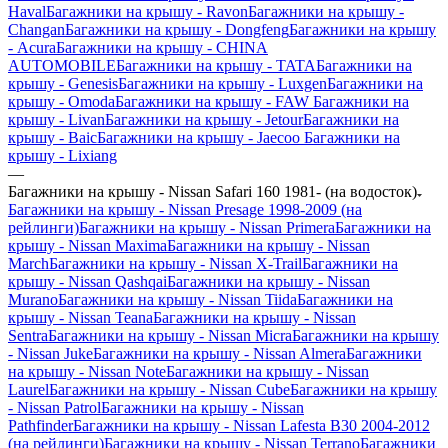
Haval
Багажники на крышу - Ravon
Багажники на крышу -
Changan
Багажники на крышу - Dongfeng
Багажники на крышу
- Acura
Багажники на крышу - CHINA
AUTOMOBILE
Багажники на крышу - TATA
Багажники на
крышу - Genesis
Багажники на крышу - Luxgen
Багажники на
крышу - Omoda
Багажники на крышу - FAW
Багажники на
крышу - Livan
Багажники на крышу - Jetour
Багажники на
крышу - Baic
Багажники на крышу - Jaecoo
Багажники на
крышу - Lixiang
—
Багажники на крышу - Nissan Safari 160 1981- (на водосток)
Багажники на крышу - Nissan Presage 1998-2009 (на
рейлинги)
Багажники на крышу - Nissan Primera
Багажники на
крышу - Nissan Maxima
Багажники на крышу - Nissan
March
Багажники на крышу - Nissan X-Trail
Багажники на
крышу - Nissan Qashqai
Багажники на крышу - Nissan
Murano
Багажники на крышу - Nissan Tiida
Багажники на
крышу - Nissan Teana
Багажники на крышу - Nissan
Sentra
Багажники на крышу - Nissan Micra
Багажники на крышу
- Nissan Juke
Багажники на крышу - Nissan Almera
Багажники
на крышу - Nissan Note
Багажники на крышу - Nissan
Laurel
Багажники на крышу - Nissan Cube
Багажники на крышу
- Nissan Patrol
Багажники на крышу - Nissan
Pathfinder
Багажники на крышу - Nissan Lafesta B30 2004-2012
(на рейлинги)
Багажники на крышу - Nissan Terrano
Багажники