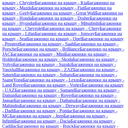
крышу - Chrysler
Багажники на крышу - Kia
Багажники на
крышу - Mazda
Багажники на крышу - Fiat
Багажники на
крышу - Geely
Багажники на крышу - Great Wall
Багажники на
крышу - Honda
Багажники на крышу - Dodge
Багажники на
крышу - Hyundai
Багажники на крышу - Mitsubishi
Багажники
на крышу - Chevrolet
Багажники на крышу - Chery
Багажники
на крышу - Lifan
Багажники на крышу - Jonway
Багажники на
крышу - Seat
Багажники на крышу - Opel
Багажники на крышу
- Peugeot
Багажники на крышу - Saab
Багажники на крышу -
Porsche
Багажники на крышу - Brilliance
Багажники на крышу -
JAC
Багажники на крышу - Mini
Багажники на крышу -
Holden
Багажники на крышу - Skoda
Багажники на крышу -
Volvo
Багажники на крышу - Suzuki
Багажники на крышу -
Vauxhall
Багажники на крышу - ZAZ
Багажники на крышу -
Saturn
Багажники на крышу - Subaru
Багажники на крышу -
SsangYong
Багажники на крышу - Lexus
Багажники на крышу -
Land Rover
Багажники на крышу - Vortex
Багажники на крышу
- UAZ
Багажники на крышу - Samand
Багажники на крышу -
Datsun
Багажники на крышу - Rover
Багажники на крышу -
Jaguar
Багажники на крышу - Daihatsu
Багажники на крышу -
Mahindra
Багажники на крышу - Derways
Багажники на крышу
- Dadi
Багажники на крышу - Pontiac
Багажники на крышу -
MG
Багажники на крышу - Jeep
Багажники на крышу -
Infiniti
Багажники на крышу - Dacia
Багажники на крышу -
Cadillac
Багажники на крышу - Buick
Багажники на крышу -