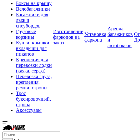
Боксы на крышу
Велобагажники
Багажники для
лыж и
сноубордов
Аренда
Грузовые
Изготовление
Установка
багажников
Оп
корзины
фаркопов на
фаркопа
и
До
Кунги, крышки,
заказ
автобоксов
вкладыши для
пикапов
Крепления для
перевозки лодки
(каяка, серфа)
Перевозка груза,
крепления,
ремни, стропы
Трос
буксировочный,
стропа
Аксессуары