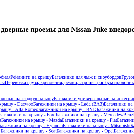
дверные проемы для Nissan Juke внедоро
обиля
Рейлинги на крышу
Багажники для лыж и сноубордов
Грузо
ры
Перевозка груза, крепления, ремни, стропы
Трос буксировочны
альные на гладкую крышу
Багажники универсальные на интегри
 крышу - Daewoo
Багажники на крышу - Lada (ВАЗ)
Багажники на 
рышу - Alfa Romeo
Багажники на крышу - BYD
Багажники на кр
Багажники на крышу - Ford
Багажники на крышу - Mercedes-Benz
a
Багажники на крышу - Mazda
Багажники на крышу - Fiat
Багажни
Багажники на крышу - Hyundai
Багажники на крышу - Mitsubishi
Б
y
Багажники на крышу - Seat
Багажники на крышу - Opel
Багажники