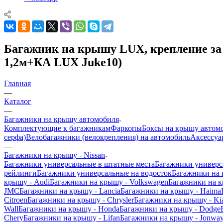
Багажник на крышу LUX, крепление за 
1,2м+КА LUX Juke10)
Главная
—
Каталог
—
Багажники на крышу автомобиля
Комплектующие к багажникам
Фаркопы
Боксы на крышу автом
серфа)
Велобагажники (велокрепления) на автомобиль
Аксессуа
—
Багажники на крышу - Nissan
Багажники универсальные в штатные места
Багажники универс
рейлинги
Багажники универсальные на водосток
Багажники на
крышу - Audi
Багажники на крышу - Volkswagen
Багажники на к
JMC
Багажники на крышу - Lancia
Багажники на крышу - Haima
Citroen
Багажники на крышу - Chrysler
Багажники на крышу - Ki
Wall
Багажники на крышу - Honda
Багажники на крышу - Dodge
Chery
Багажники на крышу - Lifan
Багажники на крышу - Jonwa