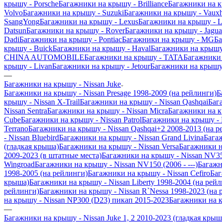
крышу - Porsche
Багажники на крышу - Brilliance
Багажники на 
Volvo
Багажники на крышу - Suzuki
Багажники на крышу - Vauxh
SsangYong
Багажники на крышу - Lexus
Багажники на крышу - L
Datsun
Багажники на крышу - Rover
Багажники на крышу - Jagua
Dadi
Багажники на крышу - Pontiac
Багажники на крышу - MG
Ба
крышу - Buick
Багажники на крышу - Haval
Багажники на крышу
CHINA AUTOMOBILE
Багажники на крышу - TATA
Багажники 
крышу - Livan
Багажники на крышу - Jetour
Багажники на крышу 
—
Багажники на крышу - Nissan Juke
Багажники на крышу - Nissan Presage 1998-2009 (на рейлинги)
Б
крышу - Nissan X-Trail
Багажники на крышу - Nissan Qashqai
Баг
Nissan Sentra
Багажники на крышу - Nissan Micra
Багажники на к
Cube
Багажники на крышу - Nissan Patrol
Багажники на крышу - N
Terrano
Багажники на крышу - Nissan Qashqai+2 2008-2013 (на р
- Nissan Bluebird
Багажники на крышу - Nissan Grand Livina
Багаж
(гладкая крыша)
Багажники на крышу - Nissan Versa
Багажники на
2009-2023 (в штатные места)
Багажники на крышу - Nissan NV35
Wingroad
Багажники на крышу - Nissan NV150 (2006 - ---)
Багажн
1998-2005 (на рейлинги)
Багажники на крышу - Nissan Cefiro
Баг
крыша)
Багажники на крышу - Nissan Liberty 1998-2004 (на рей
рейлинги)
Багажники на крышу - Nissan R`Nessa 1998-2023 (на 
на крышу - Nissan NP300 (D23) пикап 2015-2023
Багажники на к
—
Багажники на крышу - Nissan Juke 1, 2 2010-2023 (гладкая крыш