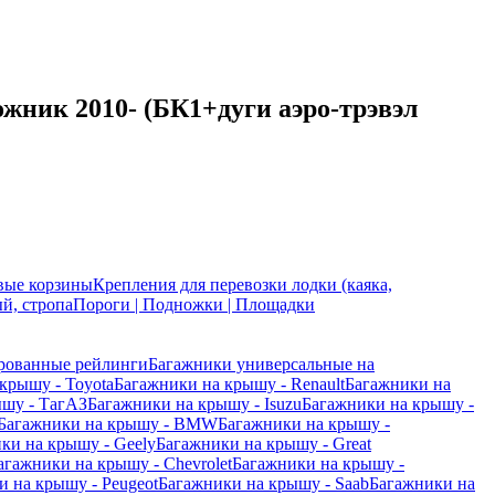
жник 2010- (БК1+дуги аэро-трэвэл
вые корзины
Крепления для перевозки лодки (каяка,
й, стропа
Пороги | Подножки | Площадки
рованные рейлинги
Багажники универсальные на
крышу - Toyota
Багажники на крышу - Renault
Багажники на
ышу - ТагАЗ
Багажники на крышу - Isuzu
Багажники на крышу -
Багажники на крышу - BMW
Багажники на крышу -
ки на крышу - Geely
Багажники на крышу - Great
агажники на крышу - Chevrolet
Багажники на крышу -
 на крышу - Peugeot
Багажники на крышу - Saab
Багажники на