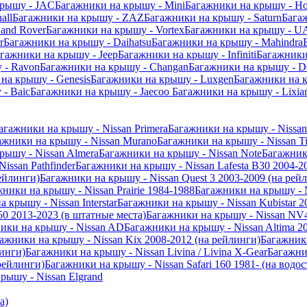
крышу - JAC
Багажники на крышу - Mini
Багажники на крышу - Ho
all
Багажники на крышу - ZAZ
Багажники на крышу - Saturn
Бага
and Rover
Багажники на крышу - Vortex
Багажники на крышу - U
r
Багажники на крышу - Daihatsu
Багажники на крышу - Mahindra
гажники на крышу - Jeep
Багажники на крышу - Infiniti
Багажники
 - Ravon
Багажники на крышу - Changan
Багажники на крышу - D
на крышу - Genesis
Багажники на крышу - Luxgen
Багажники на 
- Baic
Багажники на крышу - Jaecoo
Багажники на крышу - Lixia
агажники на крышу - Nissan Primera
Багажники на крышу - Nissa
ажники на крышу - Nissan Murano
Багажники на крышу - Nissan Ti
рышу - Nissan Almera
Багажники на крышу - Nissan Note
Багажники
issan Pathfinder
Багажники на крышу - Nissan Lafesta B30 2004-2
ейлинги)
Багажники на крышу - Nissan Quest 3 2003-2009 (на рей
ники на крышу - Nissan Prairie 1984-1988
Багажники на крышу - 
 крышу - Nissan Interstar
Багажники на крышу - Nissan Kubistar 2
0 2013-2023 (в штатные места)
Багажники на крышу - Nissan NV4
ики на крышу - Nissan AD
Багажники на крышу - Nissan Altima 2
ажники на крышу - Nissan Kix 2008-2012 (на рейлинги)
Багажники
линги)
Багажники на крышу - Nissan Livina / Livina X-Gear
Багажни
рейлинги)
Багажники на крышу - Nissan Safari 160 1981- (на водос
рышу - Nissan Elgrand
а)