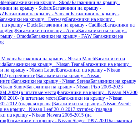
lden
Багажники на крышу - Skoda
Багажники на крышу -
жники на крышу - Subaru
Багажники на крышу -
AZ
Багажники на крышу - Samand
Багажники на крышу -
Багажники на крышу - Derways
Багажники на крышу -
 на крышу - Dacia
Багажники на крышу - Cadillac
Багажники на
ongfeng
Багажники на крышу - Acura
Багажники на крышу -
крышу - Omoda
Багажники на крышу - FAW
Багажники на
ng
n Maxima
Багажники на крышу - Nissan March
Багажники на
ida
Багажники на крышу - Nissan Teana
Багажники на крышу -
 на крышу - Nissan Laurel
Багажники на крышу - Nissan
012 (на рейлинги)
Багажники на крышу - Nissan
линги)
Багажники на крышу - Nissan Serena
Багажники на крышу
Nissan Sunny
Багажники на крышу - Nissan Pixo 2009-2023
004-2009 (в штатные места)
Багажники на крышу - Nissan NV200
00 2010- (в штатные места)
Багажники на крышу - Nissan
002-2012 (гладкая крыша)
Багажники на крышу - Nissan Avenir
 на крышу - Nissan Leaf 2010-2017 хэтчбек (гладкая
ки на крышу - Nissan Navara 2005-2015 (на
ток)
багажники на крышу - Nissan Stagea 1997-2001
Багажники