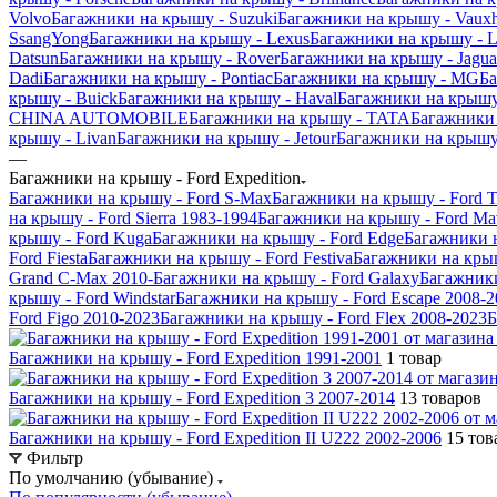
Volvo
Багажники на крышу - Suzuki
Багажники на крышу - Vauxh
SsangYong
Багажники на крышу - Lexus
Багажники на крышу - L
Datsun
Багажники на крышу - Rover
Багажники на крышу - Jagua
Dadi
Багажники на крышу - Pontiac
Багажники на крышу - MG
Ба
крышу - Buick
Багажники на крышу - Haval
Багажники на крышу
CHINA AUTOMOBILE
Багажники на крышу - TATA
Багажники 
крышу - Livan
Багажники на крышу - Jetour
Багажники на крышу 
—
Багажники на крышу - Ford Expedition
Багажники на крышу - Ford S-Max
Багажники на крышу - Ford Tr
на крышу - Ford Sierra 1983-1994
Багажники на крышу - Ford Ma
крышу - Ford Kuga
Багажники на крышу - Ford Edge
Багажники 
Ford Fiesta
Багажники на крышу - Ford Festiva
Багажники на крыш
Grand C-Max 2010-
Багажники на крышу - Ford Galaxy
Багажники
крышу - Ford Windstar
Багажники на крышу - Ford Escape 2008-2
Ford Figo 2010-2023
Багажники на крышу - Ford Flex 2008-2023
Б
Багажники на крышу - Ford Expedition 1991-2001
1 товар
Багажники на крышу - Ford Expedition 3 2007-2014
13 товаров
Багажники на крышу - Ford Expedition II U222 2002-2006
15 тов
Фильтр
По умолчанию (убывание)