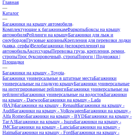
Главная
—
Каталог
—
Багажники на крышу автомобиля
Комплектующие к багажникам
Фаркопы
Боксы на крышу
автомобиля
Рейлинги на крышу
Багажники для лыж и
сноубордов
Грузовые корзины
Крепления для перевозки лодки
(каяка, серфа)
Велобагажники (велокрепления) на
автомобиль
Аксессуары
Перевозка груза, крепления, ремни,
стропы
Трос буксировочный, стропа
Пороги | Подножки |
Площадки
—
Багажники на крышу - Toyota
Багажники универсальные в штатные места
Багажники
универсальные на гладкую крышу
Багажники универсальные
на интегрированные рейлинги
Багажники универсальные на
рейлинги
Багажники универсальные на водосток
Багажники
на крышу - Daewoo
Багажники на крышу - Lada
(ВАЗ)
Багажники на крышу - Renault
Багажники на крышу -
Audi
Багажники на крышу - Volkswagen
Багажники на крышу -
Alfa Romeo
Багажники на крышу - BYD
Багажники на крышу -
ТагАЗ
Багажники на крышу - Isuzu
Багажники на крышу -
JMC
Багажники на крышу - Lancia
Багажники на крышу -
Haima
Багажники на крышу - Ford
Багажники на крышу -