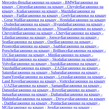
Mercedes-Benz
Багажники на крышу - BMW
Багажники на
крышу - Citroen
Багажники на крышу - Chrysler
Багажники на
крышу - Kia
Багажники на крышу - Mazda
Багажники на
крышу - Fiat
Багажники на крышу - Geely
Багажники на крышу
- Great Wall
Багажники на крышу - Honda
Багажники на крышу
- Dodge
Багажники на крышу - Hyundai
Багажники на крышу -
Mitsubishi
Багажники на крышу - Nissan
Багажники на крышу -
Chevrolet
Багажники на крышу - Chery
Багажники на крышу -
Lifan
Багажники на крышу - Jonway
Багажники на крышу -
Seat
Багажники на крышу - Opel
Багажники на крышу -
Peugeot
Багажники на крышу - Saab
Багажники на крышу -
Porsche
Багажники на крышу - Brilliance
Багажники на крышу -
JAC
Багажники на крышу - Mini
Багажники на крышу -
Holden
Багажники на крышу - Skoda
Багажники на крышу -
Volvo
Багажники на крышу - Suzuki
Багажники на крышу -
Vauxhall
Багажники на крышу - ZAZ
Багажники на крышу -
Saturn
Багажники на крышу - Subaru
Багажники на крышу -
SsangYong
Багажники на крышу - Lexus
Багажники на крышу -
Land Rover
Багажники на крышу - Vortex
Багажники на крышу
- UAZ
Багажники на крышу - Samand
Багажники на крышу -
Datsun
Багажники на крышу - Rover
Багажники на крышу -
Jaguar
Багажники на крышу - Daihatsu
Багажники на крышу -
Mahindra
Багажники на крышу - Derways
Багажники на крышу
- Dadi
Багажники на крышу - Pontiac
Багажники на крышу -
MG
Багажники на крышу - Jeep
Багажники на крышу -