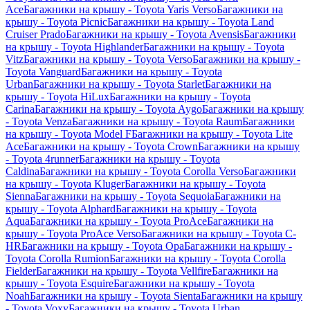
Ace
Багажники на крышу - Toyota Yaris Verso
Багажники на
крышу - Toyota Picnic
Багажники на крышу - Toyota Land
Cruiser Prado
Багажники на крышу - Toyota Avensis
Багажники
на крышу - Toyota Highlander
Багажники на крышу - Toyota
Vitz
Багажники на крышу - Toyota Verso
Багажники на крышу -
Toyota Vanguard
Багажники на крышу - Toyota
Urban
Багажники на крышу - Toyota Starlet
Багажники на
крышу - Toyota HiLux
Багажники на крышу - Toyota
Carina
Багажники на крышу - Toyota Aygo
Багажники на крышу
- Toyota Venza
Багажники на крышу - Toyota Raum
Багажники
на крышу - Toyota Model F
Багажники на крышу - Toyota Lite
Ace
Багажники на крышу - Toyota Crown
Багажники на крышу
- Toyota 4runner
Багажники на крышу - Toyota
Caldina
Багажники на крышу - Toyota Corolla Verso
Багажники
на крышу - Toyota Kluger
Багажники на крышу - Toyota
Sienna
Багажники на крышу - Toyota Sequoia
Багажники на
крышу - Toyota Alphard
Багажники на крышу - Toyota
Aqua
Багажники на крышу - Toyota ProAce
Багажники на
крышу - Toyota ProAce Verso
Багажники на крышу - Toyota C-
HR
Багажники на крышу - Toyota Opa
Багажники на крышу -
Toyota Corolla Rumion
Багажники на крышу - Toyota Corolla
Fielder
Багажники на крышу - Toyota Vellfire
Багажники на
крышу - Toyota Esquire
Багажники на крышу - Toyota
Noah
Багажники на крышу - Toyota Sienta
Багажники на крышу
- Toyota Voxy
Багажники на крышу - Toyota Urban