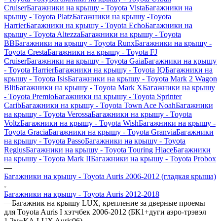
Cruiser
Багажники на крышу - Toyota Vista
Багажники на
крышу - Toyota Platz
Багажники на крышу -Toyota
Harrier
Багажники на крышу - Toyota Echo
Багажники на
крышу - Toyota Altezza
Багажники на крышу - Toyota
BB
Багажники на крышу - Toyota Runx
Багажники на крышу -
Toyota Cresta
Багажники на крышу - Toyota FJ
Cruiser
Багажники на крышу - Toyota Gaia
Багажники на крышу
- Toyota Harrier
Багажники на крышу - Toyota IQ
Багажники на
крышу - Toyota Isis
Багажники на крышу - Toyota Mark 2 Wagon
Blit
Багажники на крышу - Toyota Mark X
Багажники на крышу
- Toyota Premio
Багажники на крышу - Toyota Sprinter
Carib
Багажники на крышу - Toyota Town Ace Noah
Багажники
на крышу - Toyota Verossa
Багажники на крышу - Toyota
Voltz
Багажники на крышу - Toyota Wish
Багажники на крышу -
Toyota Gracia
Багажники на крышу - Toyota Granvia
Багажники
на крышу - Toyota Passo
Багажники на крышу - Toyota
Regius
Багажники на крышу - Toyota Touring Hiace
Багажники
на крышу - Toyota Mark II
Багажники на крышу - Toyota Probox
—
Багажники на крышу - Toyota Auris 2006-2012 (гладкая крыша)
Багажники на крышу - Toyota Auris 2012-2018
—
Багажник на крышу LUX, крепление за дверные проемы
для Toyota Auris I хэтчбек 2006-2012 (БК1+дуги аэро-трэвэл
1,2м+КА LUX Auris06)