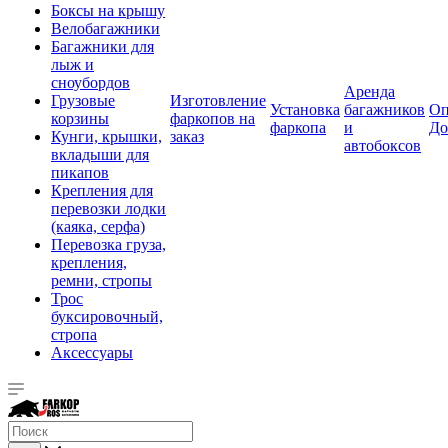
Боксы на крышу
Велобагажники
Багажники для
лыж и
сноубордов
Аренда
Грузовые
Изготовление
Установка
багажников
Оп
корзины
фаркопов на
фаркопа
и
До
Кунги, крышки,
заказ
автобоксов
вкладыши для
пикапов
Крепления для
перевозки лодки
(каяка, серфа)
Перевозка груза,
крепления,
ремни, стропы
Трос
буксировочный,
стропа
Аксессуары