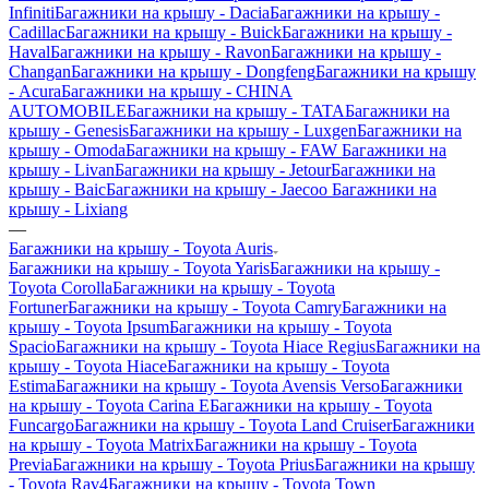
Infiniti
Багажники на крышу - Dacia
Багажники на крышу -
Cadillac
Багажники на крышу - Buick
Багажники на крышу -
Haval
Багажники на крышу - Ravon
Багажники на крышу -
Changan
Багажники на крышу - Dongfeng
Багажники на крышу
- Acura
Багажники на крышу - CHINA
AUTOMOBILE
Багажники на крышу - TATA
Багажники на
крышу - Genesis
Багажники на крышу - Luxgen
Багажники на
крышу - Omoda
Багажники на крышу - FAW
Багажники на
крышу - Livan
Багажники на крышу - Jetour
Багажники на
крышу - Baic
Багажники на крышу - Jaecoo
Багажники на
крышу - Lixiang
—
Багажники на крышу - Toyota Auris
Багажники на крышу - Toyota Yaris
Багажники на крышу -
Toyota Corolla
Багажники на крышу - Toyota
Fortuner
Багажники на крышу - Toyota Camry
Багажники на
крышу - Toyota Ipsum
Багажники на крышу - Toyota
Spacio
Багажники на крышу - Toyota Hiace Regius
Багажники на
крышу - Toyota Hiace
Багажники на крышу - Toyota
Estima
Багажники на крышу - Toyota Avensis Verso
Багажники
на крышу - Toyota Carina E
Багажники на крышу - Toyota
Funcargo
Багажники на крышу - Toyota Land Cruiser
Багажники
на крышу - Toyota Matrix
Багажники на крышу - Toyota
Previa
Багажники на крышу - Toyota Prius
Багажники на крышу
- Toyota Rav4
Багажники на крышу - Toyota Town