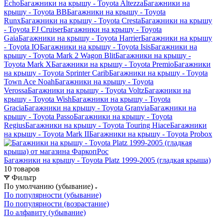
Echo
Багажники на крышу - Toyota Altezza
Багажники на
крышу - Toyota BB
Багажники на крышу - Toyota
Runx
Багажники на крышу - Toyota Cresta
Багажники на крышу
- Toyota FJ Cruiser
Багажники на крышу - Toyota
Gaia
Багажники на крышу - Toyota Harrier
Багажники на крышу
- Toyota IQ
Багажники на крышу - Toyota Isis
Багажники на
крышу - Toyota Mark 2 Wagon Blit
Багажники на крышу -
Toyota Mark X
Багажники на крышу - Toyota Premio
Багажники
на крышу - Toyota Sprinter Carib
Багажники на крышу - Toyota
Town Ace Noah
Багажники на крышу - Toyota
Verossa
Багажники на крышу - Toyota Voltz
Багажники на
крышу - Toyota Wish
Багажники на крышу - Toyota
Gracia
Багажники на крышу - Toyota Granvia
Багажники на
крышу - Toyota Passo
Багажники на крышу - Toyota
Regius
Багажники на крышу - Toyota Touring Hiace
Багажники
на крышу - Toyota Mark II
Багажники на крышу - Toyota Probox
Багажники на крышу - Toyota Platz 1999-2005 (гладкая крыша)
10 товаров
Фильтр
По умолчанию (убывание)
По популярности (убывание)
По популярности (возрастание)
По алфавиту (убывание)