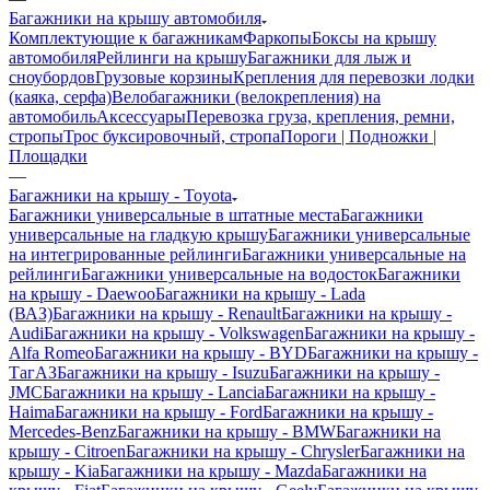
Багажники на крышу автомобиля
Комплектующие к багажникам
Фаркопы
Боксы на крышу
автомобиля
Рейлинги на крышу
Багажники для лыж и
сноубордов
Грузовые корзины
Крепления для перевозки лодки
(каяка, серфа)
Велобагажники (велокрепления) на
автомобиль
Аксессуары
Перевозка груза, крепления, ремни,
стропы
Трос буксировочный, стропа
Пороги | Подножки |
Площадки
—
Багажники на крышу - Toyota
Багажники универсальные в штатные места
Багажники
универсальные на гладкую крышу
Багажники универсальные
на интегрированные рейлинги
Багажники универсальные на
рейлинги
Багажники универсальные на водосток
Багажники
на крышу - Daewoo
Багажники на крышу - Lada
(ВАЗ)
Багажники на крышу - Renault
Багажники на крышу -
Audi
Багажники на крышу - Volkswagen
Багажники на крышу -
Alfa Romeo
Багажники на крышу - BYD
Багажники на крышу -
ТагАЗ
Багажники на крышу - Isuzu
Багажники на крышу -
JMC
Багажники на крышу - Lancia
Багажники на крышу -
Haima
Багажники на крышу - Ford
Багажники на крышу -
Mercedes-Benz
Багажники на крышу - BMW
Багажники на
крышу - Citroen
Багажники на крышу - Chrysler
Багажники на
крышу - Kia
Багажники на крышу - Mazda
Багажники на