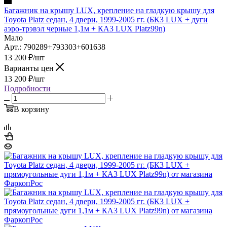
Багажник на крышу LUX, крепление на гладкую крышу для
Toyota Platz седан, 4 двери, 1999-2005 гг. (БК3 LUX + дуги
аэро-трэвэл черные 1,1м + КА3 LUX Platz99n)
Мало
Арт.: 790289+793303+601638
13 200
₽
/шт
Варианты цен
13 200
₽
/шт
Подробности
В корзину