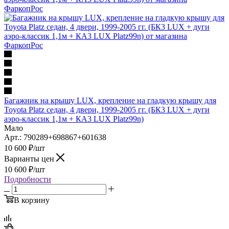
Багажник на крышу LUX, крепление на гладкую крышу для
Toyota Platz седан, 4 двери, 1999-2005 гг. (БК3 LUX + дуги
аэро-классик 1,1м + КА3 LUX Platz99n)
Мало
Арт.: 790289+698867+601638
10 600
₽
/шт
Варианты цен
10 600
₽
/шт
Подробности
В корзину