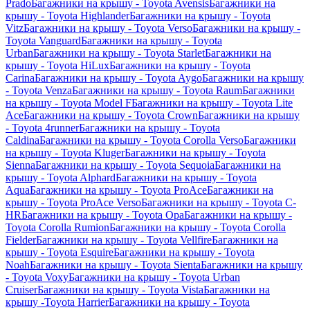
Prado
Багажники на крышу - Toyota Avensis
Багажники на
крышу - Toyota Highlander
Багажники на крышу - Toyota
Vitz
Багажники на крышу - Toyota Verso
Багажники на крышу -
Toyota Vanguard
Багажники на крышу - Toyota
Urban
Багажники на крышу - Toyota Starlet
Багажники на
крышу - Toyota HiLux
Багажники на крышу - Toyota
Carina
Багажники на крышу - Toyota Aygo
Багажники на крышу
- Toyota Venza
Багажники на крышу - Toyota Raum
Багажники
на крышу - Toyota Model F
Багажники на крышу - Toyota Lite
Ace
Багажники на крышу - Toyota Crown
Багажники на крышу
- Toyota 4runner
Багажники на крышу - Toyota
Caldina
Багажники на крышу - Toyota Corolla Verso
Багажники
на крышу - Toyota Kluger
Багажники на крышу - Toyota
Sienna
Багажники на крышу - Toyota Sequoia
Багажники на
крышу - Toyota Alphard
Багажники на крышу - Toyota
Aqua
Багажники на крышу - Toyota ProAce
Багажники на
крышу - Toyota ProAce Verso
Багажники на крышу - Toyota C-
HR
Багажники на крышу - Toyota Opa
Багажники на крышу -
Toyota Corolla Rumion
Багажники на крышу - Toyota Corolla
Fielder
Багажники на крышу - Toyota Vellfire
Багажники на
крышу - Toyota Esquire
Багажники на крышу - Toyota
Noah
Багажники на крышу - Toyota Sienta
Багажники на крышу
- Toyota Voxy
Багажники на крышу - Toyota Urban
Cruiser
Багажники на крышу - Toyota Vista
Багажники на
крышу -Toyota Harrier
Багажники на крышу - Toyota