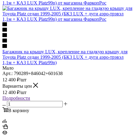
Багажник на крышу LUX, крепление на гладкую крышу для
Toyota Platz седан 1999-2005 (БК3 LUX + дуги аэро-трэвэл
1,1м + КА3 LUX Platz99n)
Мало
Арт.: 790289+846042+601638
12 400
₽
/шт
Варианты цен
12 400
₽
/шт
Подробности
В корзину