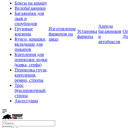
Боксы на крышу
Велобагажники
Багажники для
лыж и
сноубордов
Аренда
Грузовые
Изготовление
Установка
багажников
Оп
корзины
фаркопов на
фаркопа
и
До
Кунги, крышки,
заказ
автобоксов
вкладыши для
пикапов
Крепления для
перевозки лодки
(каяка, серфа)
Перевозка груза,
крепления,
ремни, стропы
Трос
буксировочный,
стропа
Аксессуары