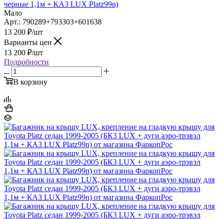
черные 1,1м + КА3 LUX Platz99n)
Мало
Арт.: 790289+793303+601638
13 200
₽
/шт
Варианты цен
13 200
₽
/шт
Подробности
В корзину