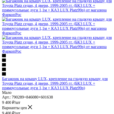
Багажник на крышу LUX, крепление на гладкую крышу для
Toyota Platz седан, 4 двери, 1999-2005 гг. (БК3 LUX +
прямоугольные дуги 1,1м + КА3 LUX Platz99n)
Мало
Арт.: 790289+846080+601638
9 400
₽
/шт
Варианты цен
9 400
₽
/шт