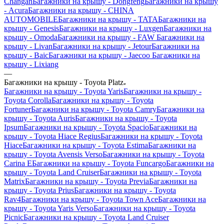
Changan
Багажники на крышу - Dongfeng
Багажники на крышу
- Acura
Багажники на крышу - CHINA
AUTOMOBILE
Багажники на крышу - TATA
Багажники на
крышу - Genesis
Багажники на крышу - Luxgen
Багажники на
крышу - Omoda
Багажники на крышу - FAW
Багажники на
крышу - Livan
Багажники на крышу - Jetour
Багажники на
крышу - Baic
Багажники на крышу - Jaecoo
Багажники на
крышу - Lixiang
—
Багажники на крышу - Toyota Platz
Багажники на крышу - Toyota Yaris
Багажники на крышу -
Toyota Corolla
Багажники на крышу - Toyota
Fortuner
Багажники на крышу - Toyota Camry
Багажники на
крышу - Toyota Auris
Багажники на крышу - Toyota
Ipsum
Багажники на крышу - Toyota Spacio
Багажники на
крышу - Toyota Hiace Regius
Багажники на крышу - Toyota
Hiace
Багажники на крышу - Toyota Estima
Багажники на
крышу - Toyota Avensis Verso
Багажники на крышу - Toyota
Carina E
Багажники на крышу - Toyota Funcargo
Багажники на
крышу - Toyota Land Cruiser
Багажники на крышу - Toyota
Matrix
Багажники на крышу - Toyota Previa
Багажники на
крышу - Toyota Prius
Багажники на крышу - Toyota
Rav4
Багажники на крышу - Toyota Town Ace
Багажники на
крышу - Toyota Yaris Verso
Багажники на крышу - Toyota
Picnic
Багажники на крышу - Toyota Land Cruiser