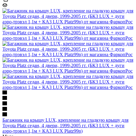
Багажник на крышу LUX, крепление на гладкую крышу для
Toyota Platz седан, 4 двери, 1999-2005 гг. (БК3 LUX + дуги
аэро-трэвэл 1,1м + КА3 LUX Platz99n)