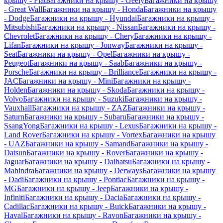
крышу - Fiat
Багажники на крышу - Geely
Багажники на крышу
- Great Wall
Багажники на крышу - Honda
Багажники на крышу
- Dodge
Багажники на крышу - Hyundai
Багажники на крышу -
Mitsubishi
Багажники на крышу - Nissan
Багажники на крышу -
Chevrolet
Багажники на крышу - Chery
Багажники на крышу -
Lifan
Багажники на крышу - Jonway
Багажники на крышу -
Seat
Багажники на крышу - Opel
Багажники на крышу -
Peugeot
Багажники на крышу - Saab
Багажники на крышу -
Porsche
Багажники на крышу - Brilliance
Багажники на крышу -
JAC
Багажники на крышу - Mini
Багажники на крышу -
Holden
Багажники на крышу - Skoda
Багажники на крышу -
Volvo
Багажники на крышу - Suzuki
Багажники на крышу -
Vauxhall
Багажники на крышу - ZAZ
Багажники на крышу -
Saturn
Багажники на крышу - Subaru
Багажники на крышу -
SsangYong
Багажники на крышу - Lexus
Багажники на крышу -
Land Rover
Багажники на крышу - Vortex
Багажники на крышу
- UAZ
Багажники на крышу - Samand
Багажники на крышу -
Datsun
Багажники на крышу - Rover
Багажники на крышу -
Jaguar
Багажники на крышу - Daihatsu
Багажники на крышу -
Mahindra
Багажники на крышу - Derways
Багажники на крышу
- Dadi
Багажники на крышу - Pontiac
Багажники на крышу -
MG
Багажники на крышу - Jeep
Багажники на крышу -
Infiniti
Багажники на крышу - Dacia
Багажники на крышу -
Cadillac
Багажники на крышу - Buick
Багажники на крышу -
Haval
Багажники на крышу - Ravon
Багажники на крышу -