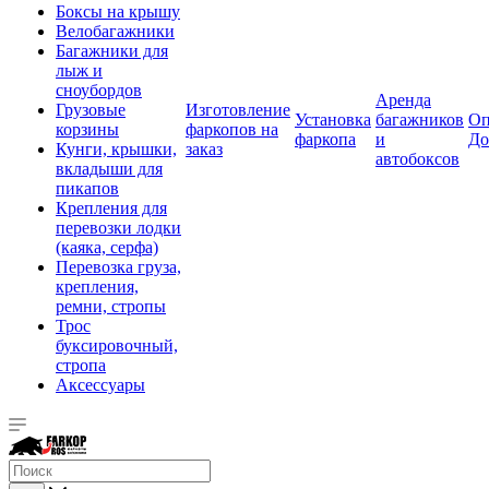
Боксы на крышу
Велобагажники
Багажники для
лыж и
сноубордов
Аренда
Грузовые
Изготовление
Установка
багажников
Оп
корзины
фаркопов на
фаркопа
и
До
Кунги, крышки,
заказ
автобоксов
вкладыши для
пикапов
Крепления для
перевозки лодки
(каяка, серфа)
Перевозка груза,
крепления,
ремни, стропы
Трос
буксировочный,
стропа
Аксессуары