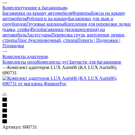
—
Комплектующие к багажникам
Багажники на крышу автомобиля
Фаркопы
Боксы на крышу
автомобиля
Рейлинги на крышу
Багажники для лыж и
сноубордов
Грузовые корзины
Крепления для перевозки лодки
(каяка, серфа)
Велобагажники (велокрепления) на
автомобиль
Аксессуары
Перевозка груза, крепления, ремни,
стропы
Трос буксировочный, стропа
Пороги | Подножки |
Площадки
—
Комплекты адаптеров
Комплекты опор
Комплекты дуг
Запчасти для багажников
—
Комплект адаптеров LUX Auris06 (КА LUX Auris06),
690731
Артикул:
690731