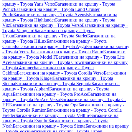
крышу - Toyota Yaris Verso
Багажники на крышу - Toyota
Picnic
Багажники на крышу - Toyota Land Cruiser
Prado
Багажники на крышу - Toyota Avensis
Багажники на
крышу - Toyota Highlander
Багажники на крышу - Toyota
Vitz
Багажники на крышу - Toyota Verso
Багажники на крышу -
Toyota Vanguard
Багажники на крышу - Toyota
Urban
Багажники на крышу - Toyota Starlet
Багажники на
крышу - Toyota HiLux
Багажники на крышу - Toyota
Carina
Багажники на крышу - Toyota Aygo
Багажники на крышу
- Toyota Venza
Багажники на крышу - Toyota Raum
Багажники
на крышу - Toyota Model F
Багажники на крышу - Toyota Lite
Ace
Багажники на крышу - Toyota Crown
Багажники на крышу
- Toyota 4runner
Багажники на крышу - Toyota
Caldina
Багажники на крышу - Toyota Corolla Verso
Багажники
на крышу - Toyota Kluger
Багажники на крышу - Toyota
Sienna
Багажники на крышу - Toyota Sequoia
Багажники на
крышу - Toyota Alphard
Багажники на крышу - Toyota
Aqua
Багажники на крышу - Toyota ProAce
Багажники на
крышу - Toyota ProAce Verso
Багажники на крышу - Toyota C-
HR
Багажники на крышу - Toyota Opa
Багажники на крышу -
Toyota Corolla Rumion
Багажники на крышу - Toyota Corolla
Fielder
Багажники на крышу - Toyota Vellfire
Багажники на
крышу - Toyota Esquire
Багажники на крышу - Toyota
Noah
Багажники на крышу - Toyota Sienta
Багажники на крышу
- Toyota Voxy
Багажники на крышу - Toyota Urban