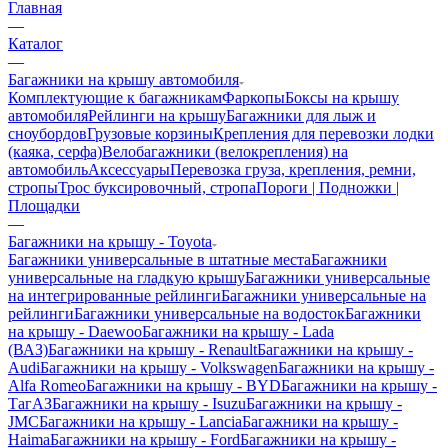
Главная
—
Каталог
—
Багажники на крышу автомобиля
Комплектующие к багажникам
Фаркопы
Боксы на крышу
автомобиля
Рейлинги на крышу
Багажники для лыж и
сноубордов
Грузовые корзины
Крепления для перевозки лодки
(каяка, серфа)
Велобагажники (велокрепления) на
автомобиль
Аксессуары
Перевозка груза, крепления, ремни,
стропы
Трос буксировочный, стропа
Пороги | Подножки |
Площадки
—
Багажники на крышу - Toyota
Багажники универсальные в штатные места
Багажники
универсальные на гладкую крышу
Багажники универсальные
на интегрированные рейлинги
Багажники универсальные на
рейлинги
Багажники универсальные на водосток
Багажники
на крышу - Daewoo
Багажники на крышу - Lada
(ВАЗ)
Багажники на крышу - Renault
Багажники на крышу -
Audi
Багажники на крышу - Volkswagen
Багажники на крышу -
Alfa Romeo
Багажники на крышу - BYD
Багажники на крышу -
ТагАЗ
Багажники на крышу - Isuzu
Багажники на крышу -
JMC
Багажники на крышу - Lancia
Багажники на крышу -
Haima
Багажники на крышу - Ford
Багажники на крышу -