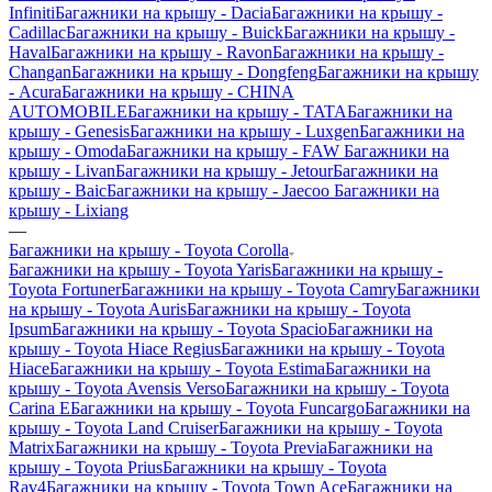
Infiniti
Багажники на крышу - Dacia
Багажники на крышу -
Cadillac
Багажники на крышу - Buick
Багажники на крышу -
Haval
Багажники на крышу - Ravon
Багажники на крышу -
Changan
Багажники на крышу - Dongfeng
Багажники на крышу
- Acura
Багажники на крышу - CHINA
AUTOMOBILE
Багажники на крышу - TATA
Багажники на
крышу - Genesis
Багажники на крышу - Luxgen
Багажники на
крышу - Omoda
Багажники на крышу - FAW
Багажники на
крышу - Livan
Багажники на крышу - Jetour
Багажники на
крышу - Baic
Багажники на крышу - Jaecoo
Багажники на
крышу - Lixiang
—
Багажники на крышу - Toyota Corolla
Багажники на крышу - Toyota Yaris
Багажники на крышу -
Toyota Fortuner
Багажники на крышу - Toyota Camry
Багажники
на крышу - Toyota Auris
Багажники на крышу - Toyota
Ipsum
Багажники на крышу - Toyota Spacio
Багажники на
крышу - Toyota Hiace Regius
Багажники на крышу - Toyota
Hiace
Багажники на крышу - Toyota Estima
Багажники на
крышу - Toyota Avensis Verso
Багажники на крышу - Toyota
Carina E
Багажники на крышу - Toyota Funcargo
Багажники на
крышу - Toyota Land Cruiser
Багажники на крышу - Toyota
Matrix
Багажники на крышу - Toyota Previa
Багажники на
крышу - Toyota Prius
Багажники на крышу - Toyota
Rav4
Багажники на крышу - Toyota Town Ace
Багажники на