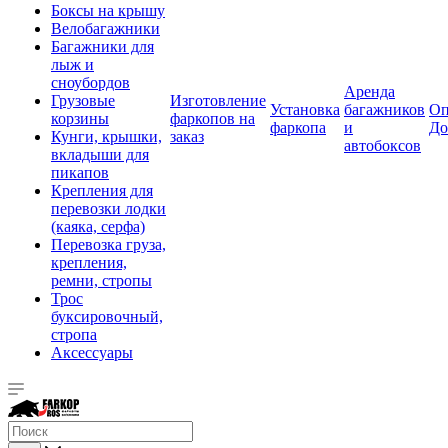
Боксы на крышу
Велобагажники
Багажники для
лыж и
сноубордов
Аренда
Грузовые
Изготовление
Установка
багажников
Оп
корзины
фаркопов на
фаркопа
и
До
Кунги, крышки,
заказ
автобоксов
вкладыши для
пикапов
Крепления для
перевозки лодки
(каяка, серфа)
Перевозка груза,
крепления,
ремни, стропы
Трос
буксировочный,
стропа
Аксессуары