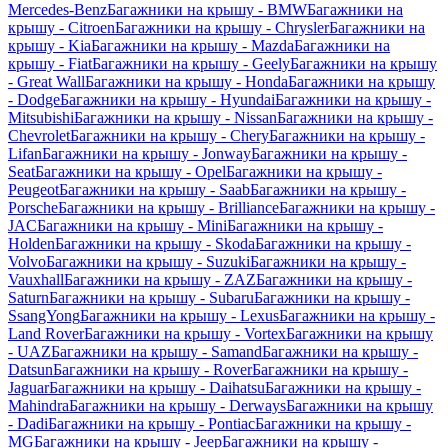
Mercedes-Benz
Багажники на крышу - BMW
Багажники на
крышу - Citroen
Багажники на крышу - Chrysler
Багажники на
крышу - Kia
Багажники на крышу - Mazda
Багажники на
крышу - Fiat
Багажники на крышу - Geely
Багажники на крышу
- Great Wall
Багажники на крышу - Honda
Багажники на крышу
- Dodge
Багажники на крышу - Hyundai
Багажники на крышу -
Mitsubishi
Багажники на крышу - Nissan
Багажники на крышу -
Chevrolet
Багажники на крышу - Chery
Багажники на крышу -
Lifan
Багажники на крышу - Jonway
Багажники на крышу -
Seat
Багажники на крышу - Opel
Багажники на крышу -
Peugeot
Багажники на крышу - Saab
Багажники на крышу -
Porsche
Багажники на крышу - Brilliance
Багажники на крышу -
JAC
Багажники на крышу - Mini
Багажники на крышу -
Holden
Багажники на крышу - Skoda
Багажники на крышу -
Volvo
Багажники на крышу - Suzuki
Багажники на крышу -
Vauxhall
Багажники на крышу - ZAZ
Багажники на крышу -
Saturn
Багажники на крышу - Subaru
Багажники на крышу -
SsangYong
Багажники на крышу - Lexus
Багажники на крышу -
Land Rover
Багажники на крышу - Vortex
Багажники на крышу
- UAZ
Багажники на крышу - Samand
Багажники на крышу -
Datsun
Багажники на крышу - Rover
Багажники на крышу -
Jaguar
Багажники на крышу - Daihatsu
Багажники на крышу -
Mahindra
Багажники на крышу - Derways
Багажники на крышу
- Dadi
Багажники на крышу - Pontiac
Багажники на крышу -
MG
Багажники на крышу - Jeep
Багажники на крышу -