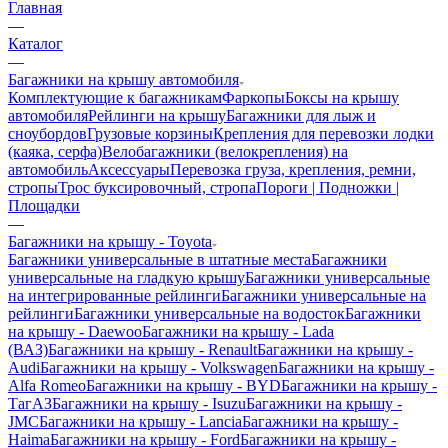
Главная
—
Каталог
—
Багажники на крышу автомобиля
Комплектующие к багажникам
Фаркопы
Боксы на крышу
автомобиля
Рейлинги на крышу
Багажники для лыж и
сноубордов
Грузовые корзины
Крепления для перевозки лодки
(каяка, серфа)
Велобагажники (велокрепления) на
автомобиль
Аксессуары
Перевозка груза, крепления, ремни,
стропы
Трос буксировочный, стропа
Пороги | Подножки |
Площадки
—
Багажники на крышу - Toyota
Багажники универсальные в штатные места
Багажники
универсальные на гладкую крышу
Багажники универсальные
на интегрированные рейлинги
Багажники универсальные на
рейлинги
Багажники универсальные на водосток
Багажники
на крышу - Daewoo
Багажники на крышу - Lada
(ВАЗ)
Багажники на крышу - Renault
Багажники на крышу -
Audi
Багажники на крышу - Volkswagen
Багажники на крышу -
Alfa Romeo
Багажники на крышу - BYD
Багажники на крышу -
ТагАЗ
Багажники на крышу - Isuzu
Багажники на крышу -
JMC
Багажники на крышу - Lancia
Багажники на крышу -
Haima
Багажники на крышу - Ford
Багажники на крышу -