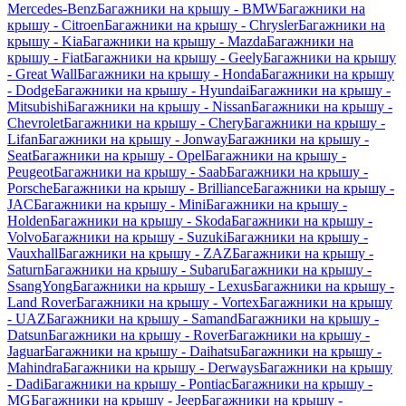
Mercedes-Benz
Багажники на крышу - BMW
Багажники на
крышу - Citroen
Багажники на крышу - Chrysler
Багажники на
крышу - Kia
Багажники на крышу - Mazda
Багажники на
крышу - Fiat
Багажники на крышу - Geely
Багажники на крышу
- Great Wall
Багажники на крышу - Honda
Багажники на крышу
- Dodge
Багажники на крышу - Hyundai
Багажники на крышу -
Mitsubishi
Багажники на крышу - Nissan
Багажники на крышу -
Chevrolet
Багажники на крышу - Chery
Багажники на крышу -
Lifan
Багажники на крышу - Jonway
Багажники на крышу -
Seat
Багажники на крышу - Opel
Багажники на крышу -
Peugeot
Багажники на крышу - Saab
Багажники на крышу -
Porsche
Багажники на крышу - Brilliance
Багажники на крышу -
JAC
Багажники на крышу - Mini
Багажники на крышу -
Holden
Багажники на крышу - Skoda
Багажники на крышу -
Volvo
Багажники на крышу - Suzuki
Багажники на крышу -
Vauxhall
Багажники на крышу - ZAZ
Багажники на крышу -
Saturn
Багажники на крышу - Subaru
Багажники на крышу -
SsangYong
Багажники на крышу - Lexus
Багажники на крышу -
Land Rover
Багажники на крышу - Vortex
Багажники на крышу
- UAZ
Багажники на крышу - Samand
Багажники на крышу -
Datsun
Багажники на крышу - Rover
Багажники на крышу -
Jaguar
Багажники на крышу - Daihatsu
Багажники на крышу -
Mahindra
Багажники на крышу - Derways
Багажники на крышу
- Dadi
Багажники на крышу - Pontiac
Багажники на крышу -
MG
Багажники на крышу - Jeep
Багажники на крышу -