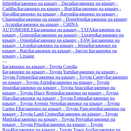
Infiniti
Багажники на крышу - Dacia
Багажники на крышу -
Cadillac
Багажники на крышу - Buick
Багажники на крышу -
Haval
Багажники на крышу - Ravon
Багажники на крышу -
Changan
Багажники на крышу - Dongfeng
Багажники на крышу
- Acura
Багажники на крышу - CHINA
AUTOMOBILE
Багажники на крышу - TATA
Багажники на
крышу - Genesis
Багажники на крышу - Luxgen
Багажники на
крышу - Omoda
Багажники на крышу - FAW
Багажники на
крышу - Livan
Багажники на крышу - Jetour
Багажники на
крышу - Baic
Багажники на крышу - Jaecoo
Багажники на
крышу - Lixiang
—
Багажники на крышу - Toyota Corolla
Багажники на крышу - Toyota Yaris
Багажники на крышу -
Toyota Fortuner
Багажники на крышу - Toyota Camry
Багажники
на крышу - Toyota Auris
Багажники на крышу - Toyota
Ipsum
Багажники на крышу - Toyota Spacio
Багажники на
крышу - Toyota Hiace Regius
Багажники на крышу - Toyota
Hiace
Багажники на крышу - Toyota Estima
Багажники на
крышу - Toyota Avensis Verso
Багажники на крышу - Toyota
Carina E
Багажники на крышу - Toyota Funcargo
Багажники на
крышу - Toyota Land Cruiser
Багажники на крышу - Toyota
Matrix
Багажники на крышу - Toyota Previa
Багажники на
крышу - Toyota Prius
Багажники на крышу - Toyota
Rav4
Багажники на крышу - Toyota Town Ace
Багажники на