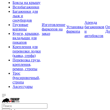
Боксы на крышу
Велобагажники
Багажники для
лыж и
сноубордов
Аренда
Грузовые
Изготовление
Установка
багажников
Оп
корзины
фаркопов на
фаркопа
и
До
Кунги, крышки,
заказ
автобоксов
вкладыши для
пикапов
Крепления для
перевозки лодки
(каяка, серфа)
Перевозка груза,
крепления,
ремни, стропы
Трос
буксировочный,
стропа
Аксессуары