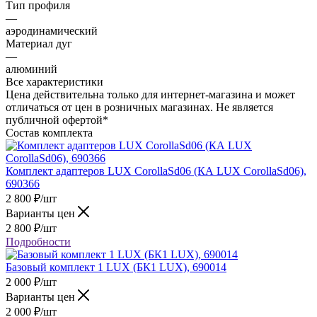
Тип профиля
—
аэродинамический
Материал дуг
—
алюминий
Все характеристики
Цена действительна только для интернет-магазина и может
отличаться от цен в розничных магазинах. Не является
публичной офертой*
Состав комплекта
Комплект адаптеров LUX CorollaSd06 (КА LUX CorollaSd06),
690366
2 800
₽
/шт
Варианты цен
2 800
₽
/шт
Подробности
Базовый комплект 1 LUX (БК1 LUX), 690014
2 000
₽
/шт
Варианты цен
2 000
₽
/шт