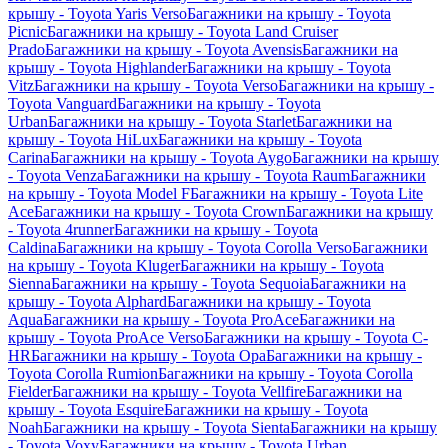
крышу - Toyota Yaris Verso
Багажники на крышу - Toyota
Picnic
Багажники на крышу - Toyota Land Cruiser
Prado
Багажники на крышу - Toyota Avensis
Багажники на
крышу - Toyota Highlander
Багажники на крышу - Toyota
Vitz
Багажники на крышу - Toyota Verso
Багажники на крышу -
Toyota Vanguard
Багажники на крышу - Toyota
Urban
Багажники на крышу - Toyota Starlet
Багажники на
крышу - Toyota HiLux
Багажники на крышу - Toyota
Carina
Багажники на крышу - Toyota Aygo
Багажники на крышу
- Toyota Venza
Багажники на крышу - Toyota Raum
Багажники
на крышу - Toyota Model F
Багажники на крышу - Toyota Lite
Ace
Багажники на крышу - Toyota Crown
Багажники на крышу
- Toyota 4runner
Багажники на крышу - Toyota
Caldina
Багажники на крышу - Toyota Corolla Verso
Багажники
на крышу - Toyota Kluger
Багажники на крышу - Toyota
Sienna
Багажники на крышу - Toyota Sequoia
Багажники на
крышу - Toyota Alphard
Багажники на крышу - Toyota
Aqua
Багажники на крышу - Toyota ProAce
Багажники на
крышу - Toyota ProAce Verso
Багажники на крышу - Toyota C-
HR
Багажники на крышу - Toyota Opa
Багажники на крышу -
Toyota Corolla Rumion
Багажники на крышу - Toyota Corolla
Fielder
Багажники на крышу - Toyota Vellfire
Багажники на
крышу - Toyota Esquire
Багажники на крышу - Toyota
Noah
Багажники на крышу - Toyota Sienta
Багажники на крышу
- Toyota Voxy
Багажники на крышу - Toyota Urban