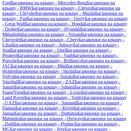
Ford
Багажники на крышу - Mercedes-Benz
Багажники на
крышу - BMW
Багажники на крышу - Citroen
Багажники на
крышу - Chrysler
Багажники на крышу - Mazda
Багажники на
крышу - Fiat
Багажники на крышу - Geely
Багажники на крышу
- Great Wall
Багажники на крышу - Honda
Багажники на крышу
- Dodge
Багажники на крышу - Hyundai
Багажники на крышу -
Mitsubishi
Багажники на крышу - Nissan
Багажники на крышу -
Chevrolet
Багажники на крышу - Chery
Багажники на крышу -
Lifan
Багажники на крышу - Jonway
Багажники на крышу -
Seat
Багажники на крышу - Opel
Багажники на крышу -
Peugeot
Багажники на крышу - Saab
Багажники на крышу -
Porsche
Багажники на крышу - Brilliance
Багажники на крышу -
JAC
Багажники на крышу - Mini
Багажники на крышу -
Holden
Багажники на крышу - Skoda
Багажники на крышу -
Volvo
Багажники на крышу - Suzuki
Багажники на крышу -
Vauxhall
Багажники на крышу - ZAZ
Багажники на крышу -
Saturn
Багажники на крышу - Subaru
Багажники на крышу -
SsangYong
Багажники на крышу - Lexus
Багажники на крышу -
Land Rover
Багажники на крышу - Vortex
Багажники на крышу
- UAZ
Багажники на крышу - Samand
Багажники на крышу -
Datsun
Багажники на крышу - Rover
Багажники на крышу -
Jaguar
Багажники на крышу - Daihatsu
Багажники на крышу -
Mahindra
Багажники на крышу - Derways
Багажники на крышу
- Dadi
Багажники на крышу - Pontiac
Багажники на крышу -
MG
Багажники на крышу - Jeep
Багажники на крышу -