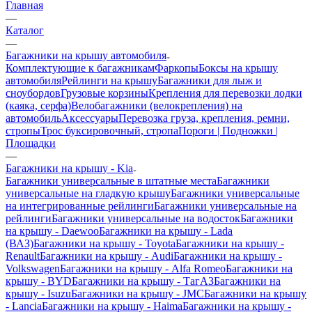
Главная
—
Каталог
—
Багажники на крышу автомобиля
Комплектующие к багажникам
Фаркопы
Боксы на крышу
автомобиля
Рейлинги на крышу
Багажники для лыж и
сноубордов
Грузовые корзины
Крепления для перевозки лодки
(каяка, серфа)
Велобагажники (велокрепления) на
автомобиль
Аксессуары
Перевозка груза, крепления, ремни,
стропы
Трос буксировочный, стропа
Пороги | Подножки |
Площадки
—
Багажники на крышу - Kia
Багажники универсальные в штатные места
Багажники
универсальные на гладкую крышу
Багажники универсальные
на интегрированные рейлинги
Багажники универсальные на
рейлинги
Багажники универсальные на водосток
Багажники
на крышу - Daewoo
Багажники на крышу - Lada
(ВАЗ)
Багажники на крышу - Toyota
Багажники на крышу -
Renault
Багажники на крышу - Audi
Багажники на крышу -
Volkswagen
Багажники на крышу - Alfa Romeo
Багажники на
крышу - BYD
Багажники на крышу - ТагАЗ
Багажники на
крышу - Isuzu
Багажники на крышу - JMC
Багажники на крышу
- Lancia
Багажники на крышу - Haima
Багажники на крышу -