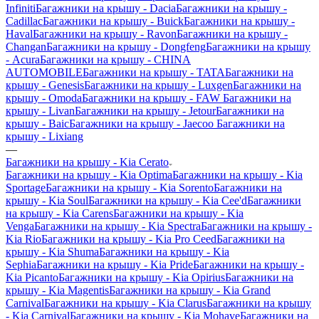
Infiniti
Багажники на крышу - Dacia
Багажники на крышу -
Cadillac
Багажники на крышу - Buick
Багажники на крышу -
Haval
Багажники на крышу - Ravon
Багажники на крышу -
Changan
Багажники на крышу - Dongfeng
Багажники на крышу
- Acura
Багажники на крышу - CHINA
AUTOMOBILE
Багажники на крышу - TATA
Багажники на
крышу - Genesis
Багажники на крышу - Luxgen
Багажники на
крышу - Omoda
Багажники на крышу - FAW
Багажники на
крышу - Livan
Багажники на крышу - Jetour
Багажники на
крышу - Baic
Багажники на крышу - Jaecoo
Багажники на
крышу - Lixiang
—
Багажники на крышу - Kia Cerato
Багажники на крышу - Kia Optima
Багажники на крышу - Kia
Sportage
Багажники на крышу - Kia Sorento
Багажники на
крышу - Kia Soul
Багажники на крышу - Kia Cee'd
Багажники
на крышу - Kia Carens
Багажники на крышу - Kia
Venga
Багажники на крышу - Kia Spectra
Багажники на крышу -
Kia Rio
Багажники на крышу - Kia Pro Ceed
Багажники на
крышу - Kia Shuma
Багажники на крышу - Kia
Sephia
Багажники на крышу - Kia Pride
Багажники на крышу -
Kia Picanto
Багажники на крышу - Kia Opirius
Багажники на
крышу - Kia Magentis
Багажники на крышу - Kia Grand
Carnival
Багажники на крышу - Kia Clarus
Багажники на крышу
- Kia Carnival
Багажники на крышу - Kia Mohave
Багажники на