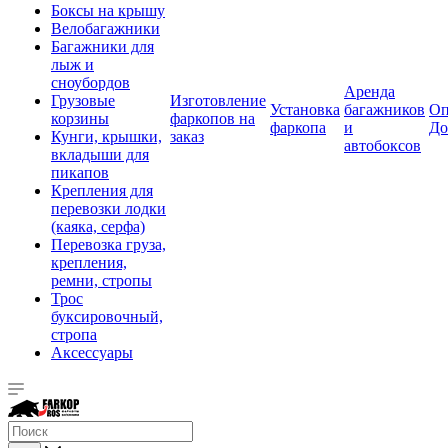
Боксы на крышу
Велобагажники
Багажники для
лыж и
сноубордов
Аренда
Грузовые
Изготовление
Установка
багажников
Оп
корзины
фаркопов на
фаркопа
и
До
Кунги, крышки,
заказ
автобоксов
вкладыши для
пикапов
Крепления для
перевозки лодки
(каяка, серфа)
Перевозка груза,
крепления,
ремни, стропы
Трос
буксировочный,
стропа
Аксессуары