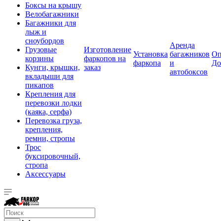
Боксы на крышу
Велобагажники
Багажники для
лыж и
сноубордов
Аренда
Грузовые
Изготовление
Установка
багажников
Оп
корзины
фаркопов на
фаркопа
и
До
Кунги, крышки,
заказ
автобоксов
вкладыши для
пикапов
Крепления для
перевозки лодки
(каяка, серфа)
Перевозка груза,
крепления,
ремни, стропы
Трос
буксировочный,
стропа
Аксессуары