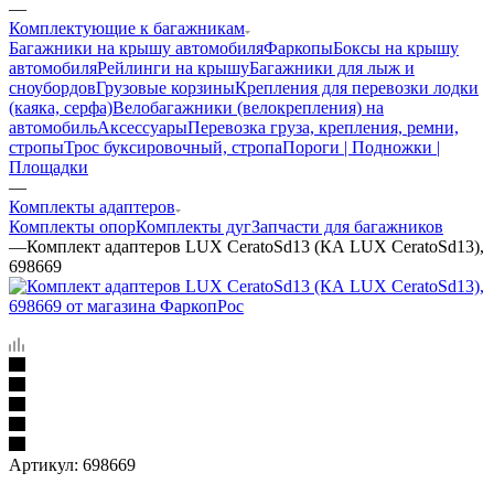
—
Комплектующие к багажникам
Багажники на крышу автомобиля
Фаркопы
Боксы на крышу
автомобиля
Рейлинги на крышу
Багажники для лыж и
сноубордов
Грузовые корзины
Крепления для перевозки лодки
(каяка, серфа)
Велобагажники (велокрепления) на
автомобиль
Аксессуары
Перевозка груза, крепления, ремни,
стропы
Трос буксировочный, стропа
Пороги | Подножки |
Площадки
—
Комплекты адаптеров
Комплекты опор
Комплекты дуг
Запчасти для багажников
—
Комплект адаптеров LUX CeratoSd13 (КА LUX CeratoSd13),
698669
Артикул:
698669