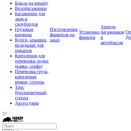
Боксы на крышу
Велобагажники
Багажники для
лыж и
сноубордов
Аренда
Грузовые
Изготовление
Установка
багажников
Оп
корзины
фаркопов на
фаркопа
и
До
Кунги, крышки,
заказ
автобоксов
вкладыши для
пикапов
Крепления для
перевозки лодки
(каяка, серфа)
Перевозка груза,
крепления,
ремни, стропы
Трос
буксировочный,
стропа
Аксессуары