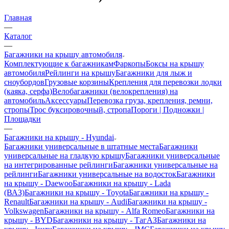
Главная
—
Каталог
—
Багажники на крышу автомобиля
Комплектующие к багажникам
Фаркопы
Боксы на крышу
автомобиля
Рейлинги на крышу
Багажники для лыж и
сноубордов
Грузовые корзины
Крепления для перевозки лодки
(каяка, серфа)
Велобагажники (велокрепления) на
автомобиль
Аксессуары
Перевозка груза, крепления, ремни,
стропы
Трос буксировочный, стропа
Пороги | Подножки |
Площадки
—
Багажники на крышу - Hyundai
Багажники универсальные в штатные места
Багажники
универсальные на гладкую крышу
Багажники универсальные
на интегрированные рейлинги
Багажники универсальные на
рейлинги
Багажники универсальные на водосток
Багажники
на крышу - Daewoo
Багажники на крышу - Lada
(ВАЗ)
Багажники на крышу - Toyota
Багажники на крышу -
Renault
Багажники на крышу - Audi
Багажники на крышу -
Volkswagen
Багажники на крышу - Alfa Romeo
Багажники на
крышу - BYD
Багажники на крышу - ТагАЗ
Багажники на