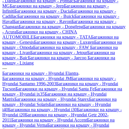
- Dadi
Багажники на крышу - Pontiac
Багажники на крышу -
MG
Багажники на крышу - Jeep
Багажники на крышу -
Infiniti
Багажники на крышу - Dacia
Багажники на крышу -
Cadillac
Багажники на крышу - Buick
Багажники на крышу -
Haval
Багажники на крышу - Ravon
Багажники на крышу -
Changan
Багажники на крышу - Dongfeng
Багажники на крышу
- Acura
Багажники на крышу - CHINA
AUTOMOBILE
Багажники на крышу - TATA
Багажники на
крышу - Genesis
Багажники на крышу - Luxgen
Багажники на
крышу - Omoda
Багажники на крышу - FAW
Багажники на
крышу - Livan
Багажники на крышу - Jetour
Багажники на
крышу - Baic
Багажники на крышу - Jaecoo
Багажники на
крышу - Lixiang
—
Багажники на крышу - Hyundai Elantra
Багажники на крышу - Hyundai JM
Багажники на крышу -
Hyundai Santamo 1996-2003
Багажники на крышу - Hyundai
Tucson
Багажники на крышу - Hyundai Santa Fe
Багажники на
крышу - Hyundai ix35
Багажники на крышу - Hyundai
Matrix
Багажники на крышу - Hyundai Starex
Багажники на
крышу - Hyundai Solaris
Багажники на крышу - Hyundai
i40
Багажники на крышу - Hyundai i30
Багажники на крышу -
Hyundai i20
Багажники на крышу - Hyundai Getz 2002-
2011
Багажники на крышу - Hyundai Accent
Багажники на
крышу - Hyundai Verna
Багажники на крышу - Hyundai