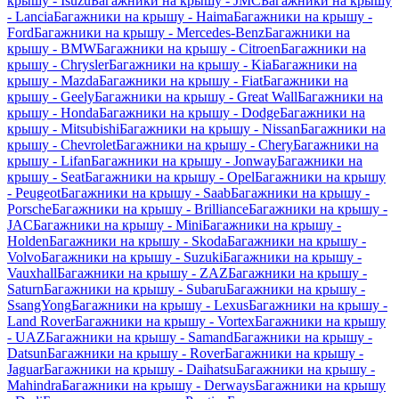
крышу - Isuzu
Багажники на крышу - JMC
Багажники на крышу
- Lancia
Багажники на крышу - Haima
Багажники на крышу -
Ford
Багажники на крышу - Mercedes-Benz
Багажники на
крышу - BMW
Багажники на крышу - Citroen
Багажники на
крышу - Chrysler
Багажники на крышу - Kia
Багажники на
крышу - Mazda
Багажники на крышу - Fiat
Багажники на
крышу - Geely
Багажники на крышу - Great Wall
Багажники на
крышу - Honda
Багажники на крышу - Dodge
Багажники на
крышу - Mitsubishi
Багажники на крышу - Nissan
Багажники на
крышу - Chevrolet
Багажники на крышу - Chery
Багажники на
крышу - Lifan
Багажники на крышу - Jonway
Багажники на
крышу - Seat
Багажники на крышу - Opel
Багажники на крышу
- Peugeot
Багажники на крышу - Saab
Багажники на крышу -
Porsche
Багажники на крышу - Brilliance
Багажники на крышу -
JAC
Багажники на крышу - Mini
Багажники на крышу -
Holden
Багажники на крышу - Skoda
Багажники на крышу -
Volvo
Багажники на крышу - Suzuki
Багажники на крышу -
Vauxhall
Багажники на крышу - ZAZ
Багажники на крышу -
Saturn
Багажники на крышу - Subaru
Багажники на крышу -
SsangYong
Багажники на крышу - Lexus
Багажники на крышу -
Land Rover
Багажники на крышу - Vortex
Багажники на крышу
- UAZ
Багажники на крышу - Samand
Багажники на крышу -
Datsun
Багажники на крышу - Rover
Багажники на крышу -
Jaguar
Багажники на крышу - Daihatsu
Багажники на крышу -
Mahindra
Багажники на крышу - Derways
Багажники на крышу