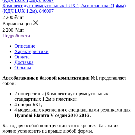
Комплект дуг прямоугольных LUX 1,2м в пластике (1,4мм)
(КДЧ LUX 1,2м), 846097
2 200
₽
/шт
Варианты цен
2 200
₽
/шт
Подробности
Описание
Характеристики
Оплата
Доставка
Отзывы
Автобагажник в базовой комплектации №1
представляет
собой:
2 поперечины (Комплект дуг прямоугольных
стандартных 1,2м в пластике);
4 опоры БК1;
4 модельных крепления с специальными резинками для
Hyundai Elantra V седан 2010-2016
.
Благодаря особой конструкции этого крепежа багажник
можно установить на крыше любой формы.