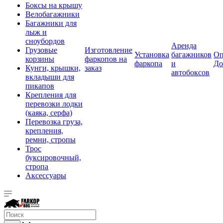
Боксы на крышу
Велобагажники
Багажники для
лыж и
сноубордов
Аренда
Грузовые
Изготовление
Установка
багажников
Оп
корзины
фаркопов на
фаркопа
и
До
Кунги, крышки,
заказ
автобоксов
вкладыши для
пикапов
Крепления для
перевозки лодки
(каяка, серфа)
Перевозка груза,
крепления,
ремни, стропы
Трос
буксировочный,
стропа
Аксессуары