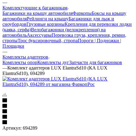
—
Комплектующие к багажникам
Багажники на крышу автомобиля
Фаркопы
Боксы на крышу
автомобиля
Рейлинги на крышу
Багажники для лыж и
сноубордов
Грузовые корзины
Крепления для перевозки лодки
(каяка, серфа)
Велобагажники (велокрепления) на
автомобиль
Аксессуары
Перевозка груза, крепления, ремни,
стропы
Трос буксировочный, стропа
Пороги | Подножки |
Площадки
—
Комплекты адаптеров
Комплекты опор
Комплекты дуг
Запчасти для багажников
—
Комплект адаптеров LUX ElantraSd10 (КА LUX
ElantraSd10), 694289
Артикул:
694289