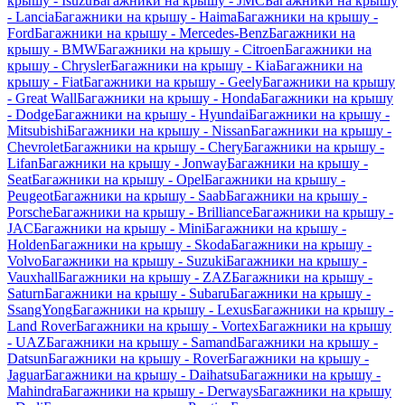
крышу - Isuzu
Багажники на крышу - JMC
Багажники на крышу
- Lancia
Багажники на крышу - Haima
Багажники на крышу -
Ford
Багажники на крышу - Mercedes-Benz
Багажники на
крышу - BMW
Багажники на крышу - Citroen
Багажники на
крышу - Chrysler
Багажники на крышу - Kia
Багажники на
крышу - Fiat
Багажники на крышу - Geely
Багажники на крышу
- Great Wall
Багажники на крышу - Honda
Багажники на крышу
- Dodge
Багажники на крышу - Hyundai
Багажники на крышу -
Mitsubishi
Багажники на крышу - Nissan
Багажники на крышу -
Chevrolet
Багажники на крышу - Chery
Багажники на крышу -
Lifan
Багажники на крышу - Jonway
Багажники на крышу -
Seat
Багажники на крышу - Opel
Багажники на крышу -
Peugeot
Багажники на крышу - Saab
Багажники на крышу -
Porsche
Багажники на крышу - Brilliance
Багажники на крышу -
JAC
Багажники на крышу - Mini
Багажники на крышу -
Holden
Багажники на крышу - Skoda
Багажники на крышу -
Volvo
Багажники на крышу - Suzuki
Багажники на крышу -
Vauxhall
Багажники на крышу - ZAZ
Багажники на крышу -
Saturn
Багажники на крышу - Subaru
Багажники на крышу -
SsangYong
Багажники на крышу - Lexus
Багажники на крышу -
Land Rover
Багажники на крышу - Vortex
Багажники на крышу
- UAZ
Багажники на крышу - Samand
Багажники на крышу -
Datsun
Багажники на крышу - Rover
Багажники на крышу -
Jaguar
Багажники на крышу - Daihatsu
Багажники на крышу -
Mahindra
Багажники на крышу - Derways
Багажники на крышу