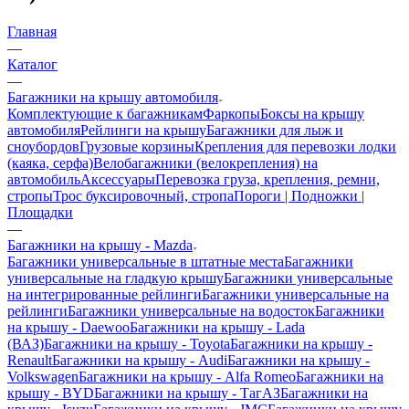
Главная
—
Каталог
—
Багажники на крышу автомобиля
Комплектующие к багажникам
Фаркопы
Боксы на крышу
автомобиля
Рейлинги на крышу
Багажники для лыж и
сноубордов
Грузовые корзины
Крепления для перевозки лодки
(каяка, серфа)
Велобагажники (велокрепления) на
автомобиль
Аксессуары
Перевозка груза, крепления, ремни,
стропы
Трос буксировочный, стропа
Пороги | Подножки |
Площадки
—
Багажники на крышу - Mazda
Багажники универсальные в штатные места
Багажники
универсальные на гладкую крышу
Багажники универсальные
на интегрированные рейлинги
Багажники универсальные на
рейлинги
Багажники универсальные на водосток
Багажники
на крышу - Daewoo
Багажники на крышу - Lada
(ВАЗ)
Багажники на крышу - Toyota
Багажники на крышу -
Renault
Багажники на крышу - Audi
Багажники на крышу -
Volkswagen
Багажники на крышу - Alfa Romeo
Багажники на
крышу - BYD
Багажники на крышу - ТагАЗ
Багажники на