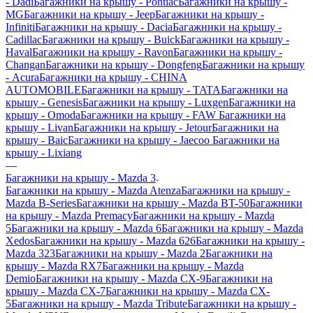
- Dadi
Багажники на крышу - Pontiac
Багажники на крышу -
MG
Багажники на крышу - Jeep
Багажники на крышу -
Infiniti
Багажники на крышу - Dacia
Багажники на крышу -
Cadillac
Багажники на крышу - Buick
Багажники на крышу -
Haval
Багажники на крышу - Ravon
Багажники на крышу -
Changan
Багажники на крышу - Dongfeng
Багажники на крышу
- Acura
Багажники на крышу - CHINA
AUTOMOBILE
Багажники на крышу - TATA
Багажники на
крышу - Genesis
Багажники на крышу - Luxgen
Багажники на
крышу - Omoda
Багажники на крышу - FAW
Багажники на
крышу - Livan
Багажники на крышу - Jetour
Багажники на
крышу - Baic
Багажники на крышу - Jaecoo
Багажники на
крышу - Lixiang
—
Багажники на крышу - Mazda 3
Багажники на крышу - Mazda Atenza
Багажники на крышу -
Mazda B-Series
Багажники на крышу - Mazda BT-50
Багажники
на крышу - Mazda Premacy
Багажники на крышу - Mazda
5
Багажники на крышу - Mazda 6
Багажники на крышу - Mazda
Xedos
Багажники на крышу - Mazda 626
Багажники на крышу -
Mazda 323
Багажники на крышу - Mazda 2
Багажники на
крышу - Mazda RX7
Багажники на крышу - Mazda
Demio
Багажники на крышу - Mazda CX-9
Багажники на
крышу - Mazda CX-7
Багажники на крышу - Mazda CX-
5
Багажники на крышу - Mazda Tribute
Багажники на крышу -