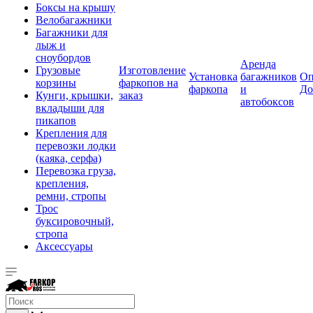
Боксы на крышу
Велобагажники
Багажники для
лыж и
сноубордов
Аренда
Грузовые
Изготовление
Установка
багажников
Оп
корзины
фаркопов на
фаркопа
и
До
Кунги, крышки,
заказ
автобоксов
вкладыши для
пикапов
Крепления для
перевозки лодки
(каяка, серфа)
Перевозка груза,
крепления,
ремни, стропы
Трос
буксировочный,
стропа
Аксессуары