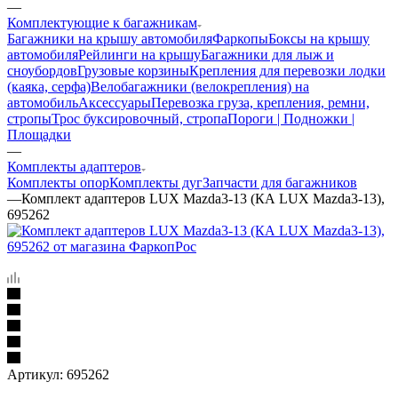
—
Комплектующие к багажникам
Багажники на крышу автомобиля
Фаркопы
Боксы на крышу
автомобиля
Рейлинги на крышу
Багажники для лыж и
сноубордов
Грузовые корзины
Крепления для перевозки лодки
(каяка, серфа)
Велобагажники (велокрепления) на
автомобиль
Аксессуары
Перевозка груза, крепления, ремни,
стропы
Трос буксировочный, стропа
Пороги | Подножки |
Площадки
—
Комплекты адаптеров
Комплекты опор
Комплекты дуг
Запчасти для багажников
—
Комплект адаптеров LUX Mazda3-13 (КА LUX Mazda3-13),
695262
Артикул:
695262