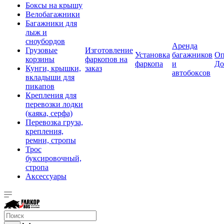
Боксы на крышу
Велобагажники
Багажники для
лыж и
сноубордов
Аренда
Грузовые
Изготовление
Установка
багажников
Оп
корзины
фаркопов на
фаркопа
и
До
Кунги, крышки,
заказ
автобоксов
вкладыши для
пикапов
Крепления для
перевозки лодки
(каяка, серфа)
Перевозка груза,
крепления,
ремни, стропы
Трос
буксировочный,
стропа
Аксессуары