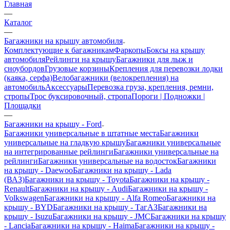
Главная
—
Каталог
—
Багажники на крышу автомобиля
Комплектующие к багажникам
Фаркопы
Боксы на крышу
автомобиля
Рейлинги на крышу
Багажники для лыж и
сноубордов
Грузовые корзины
Крепления для перевозки лодки
(каяка, серфа)
Велобагажники (велокрепления) на
автомобиль
Аксессуары
Перевозка груза, крепления, ремни,
стропы
Трос буксировочный, стропа
Пороги | Подножки |
Площадки
—
Багажники на крышу - Ford
Багажники универсальные в штатные места
Багажники
универсальные на гладкую крышу
Багажники универсальные
на интегрированные рейлинги
Багажники универсальные на
рейлинги
Багажники универсальные на водосток
Багажники
на крышу - Daewoo
Багажники на крышу - Lada
(ВАЗ)
Багажники на крышу - Toyota
Багажники на крышу -
Renault
Багажники на крышу - Audi
Багажники на крышу -
Volkswagen
Багажники на крышу - Alfa Romeo
Багажники на
крышу - BYD
Багажники на крышу - ТагАЗ
Багажники на
крышу - Isuzu
Багажники на крышу - JMC
Багажники на крышу
- Lancia
Багажники на крышу - Haima
Багажники на крышу -