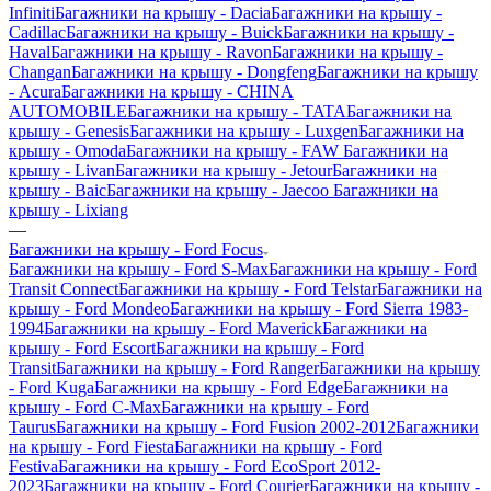
Infiniti
Багажники на крышу - Dacia
Багажники на крышу -
Cadillac
Багажники на крышу - Buick
Багажники на крышу -
Haval
Багажники на крышу - Ravon
Багажники на крышу -
Changan
Багажники на крышу - Dongfeng
Багажники на крышу
- Acura
Багажники на крышу - CHINA
AUTOMOBILE
Багажники на крышу - TATA
Багажники на
крышу - Genesis
Багажники на крышу - Luxgen
Багажники на
крышу - Omoda
Багажники на крышу - FAW
Багажники на
крышу - Livan
Багажники на крышу - Jetour
Багажники на
крышу - Baic
Багажники на крышу - Jaecoo
Багажники на
крышу - Lixiang
—
Багажники на крышу - Ford Focus
Багажники на крышу - Ford S-Max
Багажники на крышу - Ford
Transit Connect
Багажники на крышу - Ford Telstar
Багажники на
крышу - Ford Mondeo
Багажники на крышу - Ford Sierra 1983-
1994
Багажники на крышу - Ford Maverick
Багажники на
крышу - Ford Escort
Багажники на крышу - Ford
Transit
Багажники на крышу - Ford Ranger
Багажники на крышу
- Ford Kuga
Багажники на крышу - Ford Edge
Багажники на
крышу - Ford C-Max
Багажники на крышу - Ford
Taurus
Багажники на крышу - Ford Fusion 2002-2012
Багажники
на крышу - Ford Fiesta
Багажники на крышу - Ford
Festiva
Багажники на крышу - Ford EcoSport 2012-
2023
Багажники на крышу - Ford Courier
Багажники на крышу -