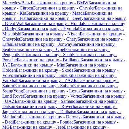
Mercedes-Benz
Багажники на крышу - BMW
Багажники на
крышу - Citroen
Багажники на крышу - Chrysler
Багажники на
крышу - Kia
Багажники на крышу - Mazda
Багажники на
крышу - Fiat
Багажники на крышу - Geely
Багажники на крышу
- Great Wall
Багажники на крышу - Honda
Багажники на крышу
- Dodge
Багажники на крышу - Hyundai
Багажники на крышу -
Mitsubishi
Багажники на крышу - Nissan
Багажники на крышу -
Chevrolet
Багажники на крышу - Chery
Багажники на крышу -
Lifan
Багажники на крышу - Jonway
Багажники на крышу -
Seat
Багажники на крышу - Opel
Багажники на крышу -
Peugeot
Багажники на крышу - Saab
Багажники на крышу -
Porsche
Багажники на крышу - Brilliance
Багажники на крышу -
JAC
Багажники на крышу - Mini
Багажники на крышу -
Holden
Багажники на крышу - Skoda
Багажники на крышу -
Volvo
Багажники на крышу - Suzuki
Багажники на крышу -
Vauxhall
Багажники на крышу - ZAZ
Багажники на крышу -
Saturn
Багажники на крышу - Subaru
Багажники на крышу -
SsangYong
Багажники на крышу - Lexus
Багажники на крышу -
Land Rover
Багажники на крышу - Vortex
Багажники на крышу
- UAZ
Багажники на крышу - Samand
Багажники на крышу -
Datsun
Багажники на крышу - Rover
Багажники на крышу -
Jaguar
Багажники на крышу - Daihatsu
Багажники на крышу -
Mahindra
Багажники на крышу - Derways
Багажники на крышу
- Dadi
Багажники на крышу - Pontiac
Багажники на крышу -
MG
Багажники на крышу - Jeep
Багажники на крышу -