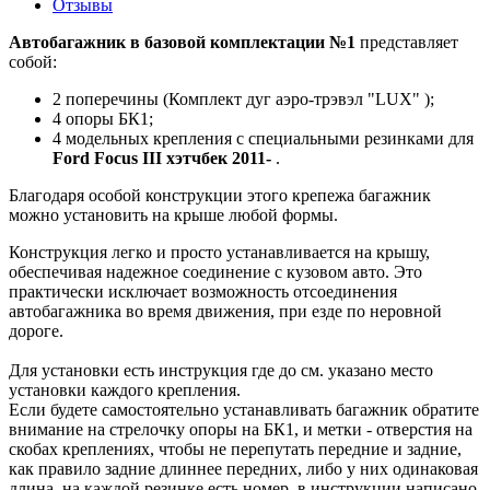
Отзывы
Автобагажник в базовой комплектации №1
представляет
собой:
2 поперечины (Комплект дуг аэро-трэвэл "LUX" );
4 опоры БК1;
4 модельных крепления с специальными резинками для
Ford Focus III хэтчбек 2011-
.
Благодаря особой конструкции этого крепежа багажник
можно установить на крыше любой формы.
Конструкция легко и просто устанавливается на крышу,
обеспечивая надежное соединение с кузовом авто. Это
практически исключает возможность отсоединения
автобагажника во время движения, при езде по неровной
дороге.
Для установки есть инструкция где до см. указано место
установки каждого крепления.
Если будете самостоятельно устанавливать багажник обратите
внимание на стрелочку опоры на БК1, и метки - отверстия на
скобах креплениях, чтобы не перепутать передние и задние,
как правило задние длиннее передних, либо у них одинаковая
длина. на каждой резинке есть номер, в инструкции написано