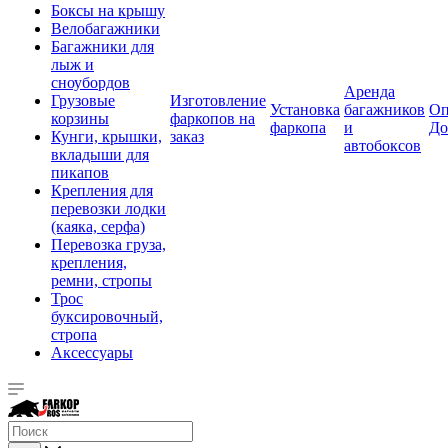
Боксы на крышу
Велобагажники
Багажники для
лыж и
сноубордов
Аренда
Грузовые
Изготовление
Установка
багажников
Оп
корзины
фаркопов на
фаркопа
и
До
Кунги, крышки,
заказ
автобоксов
вкладыши для
пикапов
Крепления для
перевозки лодки
(каяка, серфа)
Перевозка груза,
крепления,
ремни, стропы
Трос
буксировочный,
стропа
Аксессуары