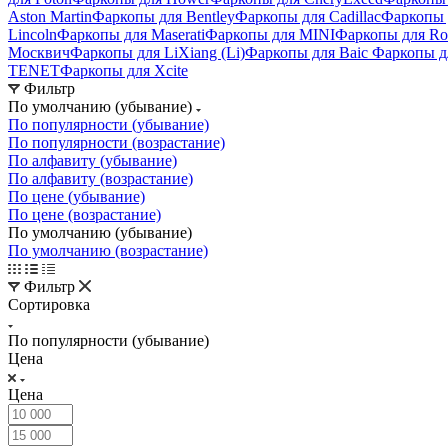
Aston Martin
Фаркопы для Bentley
Фаркопы для Cadillac
Фаркопы 
Lincoln
Фаркопы для Maserati
Фаркопы для MINI
Фаркопы для Ro
Москвич
Фаркопы для LiXiang (Li)
Фаркопы для Baic
Фаркопы д
TENET
Фаркопы для Xcite
Фильтр
По умолчанию (убывание)
По популярности (убывание)
По популярности (возрастание)
По алфавиту (убывание)
По алфавиту (возрастание)
По цене (убывание)
По цене (возрастание)
По умолчанию (убывание)
По умолчанию (возрастание)
Фильтр
Сортировка
По популярности (убывание)
Цена
Цена