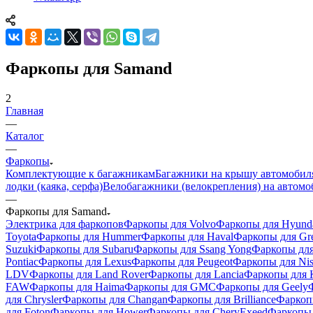
Фаркопы для Samand
2
Главная
—
Каталог
—
Фаркопы
Комплектующие к багажникам
Багажники на крышу автомобил
лодки (каяка, серфа)
Велобагажники (велокрепления) на автомо
—
Фаркопы для Samand
Электрика для фаркопов
Фаркопы для Volvo
Фаркопы для Hyund
Toyota
Фаркопы для Hummer
Фаркопы для Haval
Фаркопы для Gre
Suzuki
Фаркопы для Subaru
Фаркопы для Ssang Yong
Фаркопы для
Pontiac
Фаркопы для Lexus
Фаркопы для Peugeot
Фаркопы для Nis
LDV
Фаркопы для Land Rover
Фаркопы для Lancia
Фаркопы для 
FAW
Фаркопы для Haima
Фаркопы для GMC
Фаркопы для Geely
для Chrysler
Фаркопы для Changan
Фаркопы для Brilliance
Фаркоп
для Foton
Фаркопы для Hower
Фаркопы для CheryExeed
Фаркопы 