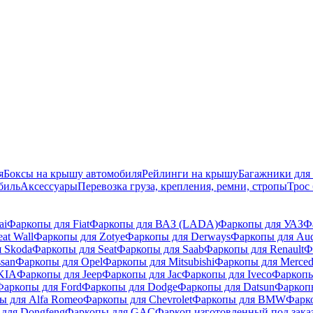
я
Боксы на крышу автомобиля
Рейлинги на крышу
Багажники для
биль
Аксессуары
Перевозка груза, крепления, ремни, стропы
Трос
ai
Фаркопы для Fiat
Фаркопы для ВАЗ (LADA)
Фаркопы для УАЗ
Ф
at Wall
Фаркопы для Zotye
Фаркопы для Derways
Фаркопы для Au
 Skoda
Фаркопы для Seat
Фаркопы для Saab
Фаркопы для Renault
Ф
san
Фаркопы для Opel
Фаркопы для Mitsubishi
Фаркопы для Merced
KIA
Фаркопы для Jeep
Фаркопы для Jac
Фаркопы для Iveco
Фаркопы
Фаркопы для Ford
Фаркопы для Dodge
Фаркопы для Datsun
Фаркоп
ы для Alfa Romeo
Фаркопы для Chevrolet
Фаркопы для BMW
Фарк
для Dongfeng
Фаркопы для GAC
Фаркоп изготовленный под зака