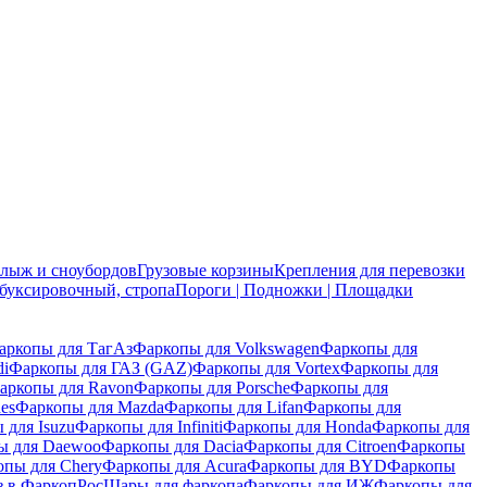
 лыж и сноубордов
Грузовые корзины
Крепления для перевозки
 буксировочный, стропа
Пороги | Подножки | Площадки
аркопы для ТагАз
Фаркопы для Volkswagen
Фаркопы для
di
Фаркопы для ГАЗ (GAZ)
Фаркопы для Vortex
Фаркопы для
аркопы для Ravon
Фаркопы для Porsche
Фаркопы для
es
Фаркопы для Mazda
Фаркопы для Lifan
Фаркопы для
 для Isuzu
Фаркопы для Infiniti
Фаркопы для Honda
Фаркопы для
ы для Daewoo
Фаркопы для Dacia
Фаркопы для Citroen
Фаркопы
опы для Chery
Фаркопы для Acura
Фаркопы для BYD
Фаркопы
з в ФаркопРос
Шары для фаркопа
Фаркопы для ИЖ
Фаркопы для