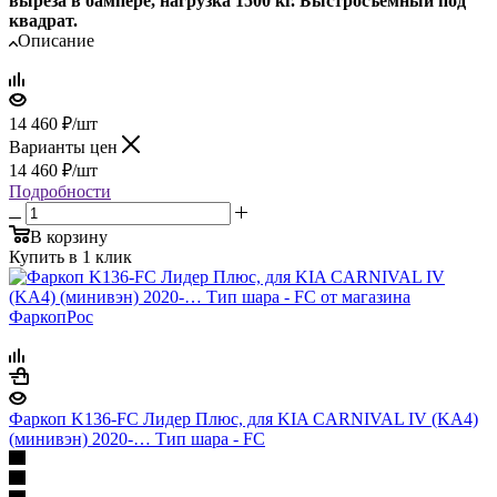
выреза в бампере, нагрузка 1500 кг. Быстросъёмный под
квадрат.
Описание
14 460
₽
/шт
Варианты цен
14 460
₽
/шт
Подробности
В корзину
Купить в 1 клик
Фаркоп K136-FС Лидер Плюс, для KIA CARNIVAL IV (KA4)
(минивэн) 2020-… Тип шара - FС