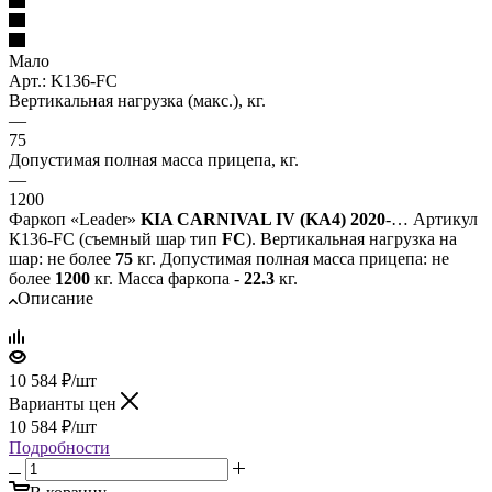
Мало
Арт.: K136-FС
Вертикальная нагрузка (макс.), кг.
—
75
Допустимая полная масса прицепа, кг.
—
1200
Фаркоп «Leader»
KIA CARNIVAL IV (KA4) 2020
-… Артикул
К136-FC (съемный шар тип
FC
). Вертикальная нагрузка на
шар: не более
75
кг. Допустимая полная масса прицепа: не
более
1200
кг. Масса фаркопа -
22.3
кг.
Описание
10 584
₽
/шт
Варианты цен
10 584
₽
/шт
Подробности