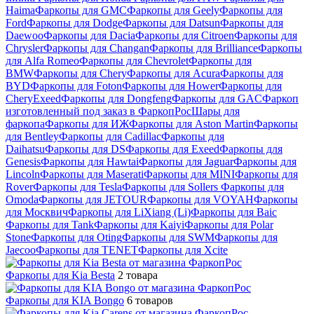
Haima
Фаркопы для GMC
Фаркопы для Geely
Фаркопы для
Ford
Фаркопы для Dodge
Фаркопы для Datsun
Фаркопы для
Daewoo
Фаркопы для Dacia
Фаркопы для Citroen
Фаркопы для
Chrysler
Фаркопы для Changan
Фаркопы для Brilliance
Фаркопы
для Alfa Romeo
Фаркопы для Chevrolet
Фаркопы для
BMW
Фаркопы для Chery
Фаркопы для Acura
Фаркопы для
BYD
Фаркопы для Foton
Фаркопы для Hower
Фаркопы для
CheryExeed
Фаркопы для Dongfeng
Фаркопы для GAC
Фаркоп
изготовленный под заказ в ФаркопРос
Шары для
фаркопа
Фаркопы для ИЖ
Фаркопы для Aston Martin
Фаркопы
для Bentley
Фаркопы для Cadillac
Фаркопы для
Daihatsu
Фаркопы для DS
Фаркопы для Exeed
Фаркопы для
Genesis
Фаркопы для Hawtai
Фаркопы для Jaguar
Фаркопы для
Lincoln
Фаркопы для Maserati
Фаркопы для MINI
Фаркопы для
Rover
Фаркопы для Tesla
Фаркопы для Sollers
Фаркопы для
Omoda
Фаркопы для JETOUR
Фаркопы для VOYAH
Фаркопы
для Москвич
Фаркопы для LiXiang (Li)
Фаркопы для Baic
Фаркопы для Tank
Фаркопы для Kaiyi
Фаркопы для Polar
Stone
Фаркопы для Oting
Фаркопы для SWM
Фаркопы для
Jaecoo
Фаркопы для TENET
Фаркопы для Xcite
Фаркопы для Kia Besta
2 товара
Фаркопы для KIA Bongo
6 товаров