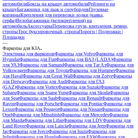
автомобиля
Боксы на крышу автомобиля
Рейлинги на
крышу
Багажники для лыж и сноубордов
Грузовые
корзины
Крепления для перевозки лодки (каяка,
серфа)
Велобагажники (велокрепления) на
автомобиль
Аксессуары
Перевозка груза, крепления, ремни,
стропы
Трос буксировочный, стропа
Пороги | Подножки |
Площадки
—
Фаркопы для KIA
Электрика для фаркопов
Фаркопы для Volvo
Фаркопы для
Hyundai
Фаркопы для Fiat
Фаркопы для ВАЗ (LADA)
Фаркопы
для УАЗ
Фаркопы для Samand
Фаркопы для ТагАз
Фаркопы для
Volkswagen
Фаркопы для Toyota
Фаркопы для Hummer
Фаркопы
для Haval
Фаркопы для Great Wall
Фаркопы для Zotye
Фаркопы
для Derways
Фаркопы для Audi
Фаркопы для ГАЗ
(GAZ)
Фаркопы для Vortex
Фаркопы для Suzuki
Фаркопы для
Subaru
Фаркопы для Ssang Yong
Фаркопы для Skoda
Фаркопы
для Seat
Фаркопы для Saab
Фаркопы для Renault
Фаркопы для
Ravon
Фаркопы для Porsche
Фаркопы для Pontiac
Фаркопы для
Lexus
Фаркопы для Peugeot
Фаркопы для Nissan
Фаркопы для
Opel
Фаркопы для Mitsubishi
Фаркопы для Mercedes
Фаркопы
для Mazda
Фаркопы для Lifan
Фаркопы для LDV
Фаркопы для
Land Rover
Фаркопы для Lancia
Фаркопы для Jeep
Фаркопы для
Jac
Фаркопы для Iveco
Фаркопы для Isuzu
Фаркопы для
Infiniti
Фаркопы для Honda
Фаркопы для FAW
Фаркопы для