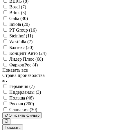
BERG (
8
)
Bosal (
7
)
Brink (
3
)
Galia (
30
)
Imiola (
20
)
PT Group (
16
)
Steinhof (
11
)
Westfalia (
7
)
Балтекс (
20
)
Концепт Авто (
24
)
Лидер Плюс (
68
)
ФаркопРос (
4
)
Показать все
Страна производства
Германия (
7
)
Нидерланды (
3
)
Польша (
46
)
Россия (
200
)
Словакия (
30
)
Очистить фильтр
Показать