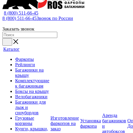
8 (800) 511-66-45
8 (800) 511-66-45
Звонок по России
Заказать звонок
Каталог
Фаркопы
Рейлинги
Багажники на
крышу
Комплектующие
к багажникам
Боксы на крышу
Велобагажники
Багажники для
лыж и
сноубордов
Аренда
Грузовые
Изготовление
Установка
багажников
Оп
корзины
фаркопов на
фаркопа
и
До
Кунги, крышки,
заказ
автобоксов