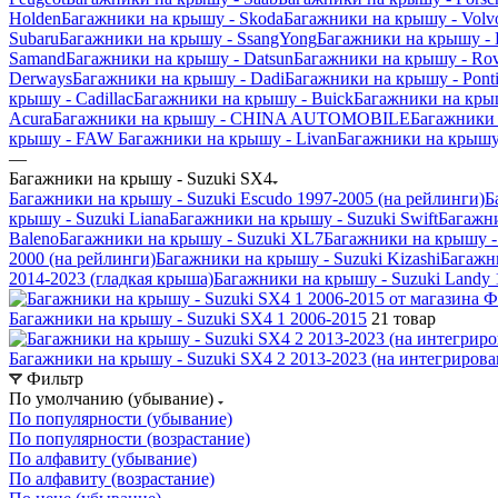
Holden
Багажники на крышу - Skoda
Багажники на крышу - Volv
Subaru
Багажники на крышу - SsangYong
Багажники на крышу - 
Samand
Багажники на крышу - Datsun
Багажники на крышу - Rov
Derways
Багажники на крышу - Dadi
Багажники на крышу - Pont
крышу - Cadillac
Багажники на крышу - Buick
Багажники на крыш
Acura
Багажники на крышу - CHINA AUTOMOBILE
Багажники
крышу - FAW
Багажники на крышу - Livan
Багажники на крышу 
—
Багажники на крышу - Suzuki SX4
Багажники на крышу - Suzuki Escudo 1997-2005 (на рейлинги)
Б
крышу - Suzuki Liana
Багажники на крышу - Suzuki Swift
Багажни
Baleno
Багажники на крышу - Suzuki XL7
Багажники на крышу - 
2000 (на рейлинги)
Багажники на крышу - Suzuki Kizashi
Багажни
2014-2023 (гладкая крыша)
Багажники на крышу - Suzuki Landy 
Багажники на крышу - Suzuki SX4 1 2006-2015
21 товар
Багажники на крышу - Suzuki SX4 2 2013-2023 (на интегриров
Фильтр
По умолчанию (убывание)
По популярности (убывание)
По популярности (возрастание)
По алфавиту (убывание)
По алфавиту (возрастание)