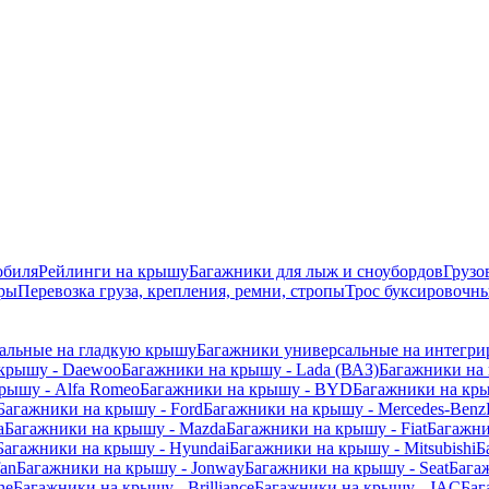
обиля
Рейлинги на крышу
Багажники для лыж и сноубордов
Грузо
ры
Перевозка груза, крепления, ремни, стропы
Трос буксировочны
альные на гладкую крышу
Багажники универсальные на интегри
 крышу - Daewoo
Багажники на крышу - Lada (ВАЗ)
Багажники на 
рышу - Alfa Romeo
Багажники на крышу - BYD
Багажники на кр
Багажники на крышу - Ford
Багажники на крышу - Mercedes-Benz
a
Багажники на крышу - Mazda
Багажники на крышу - Fiat
Багажни
Багажники на крышу - Hyundai
Багажники на крышу - Mitsubishi
Б
fan
Багажники на крышу - Jonway
Багажники на крышу - Seat
Бага
he
Багажники на крышу - Brilliance
Багажники на крышу - JAC
Баг