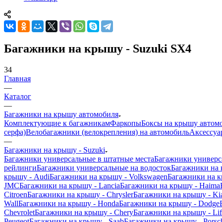
Багажники на крышу - Suzuki SX4
34
Главная
—
Каталог
—
Багажники на крышу автомобиля
Комплектующие к багажникам
Фаркопы
Боксы на крышу автом
серфа)
Велобагажники (велокрепления) на автомобиль
Аксессуа
—
Багажники на крышу - Suzuki
Багажники универсальные в штатные места
Багажники универс
рейлинги
Багажники универсальные на водосток
Багажники на
крышу - Audi
Багажники на крышу - Volkswagen
Багажники на к
JMC
Багажники на крышу - Lancia
Багажники на крышу - Haima
Citroen
Багажники на крышу - Chrysler
Багажники на крышу - Ki
Wall
Багажники на крышу - Honda
Багажники на крышу - Dodge
Chevrolet
Багажники на крышу - Chery
Багажники на крышу - Li
Peugeot
Багажники на крышу - Saab
Багажники на крышу - Porsc