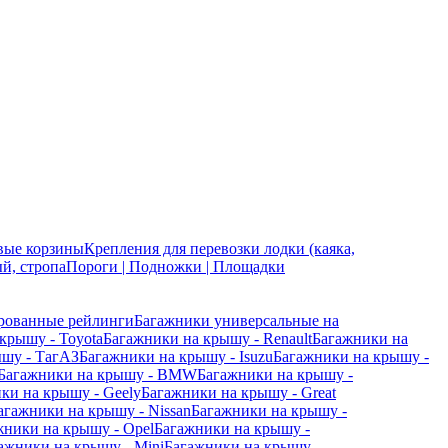
вые корзины
Крепления для перевозки лодки (каяка,
й, стропа
Пороги | Подножки | Площадки
рованные рейлинги
Багажники универсальные на
крышу - Toyota
Багажники на крышу - Renault
Багажники на
ышу - ТагАЗ
Багажники на крышу - Isuzu
Багажники на крышу -
Багажники на крышу - BMW
Багажники на крышу -
ки на крышу - Geely
Багажники на крышу - Great
агажники на крышу - Nissan
Багажники на крышу -
жники на крышу - Opel
Багажники на крышу -
ажники на крышу - Mini
Багажники на крышу -