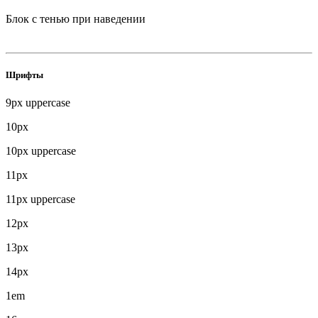
Блок с тенью при наведении
Шрифты
9px uppercase
10px
10px uppercase
11px
11px uppercase
12px
13px
14px
1em