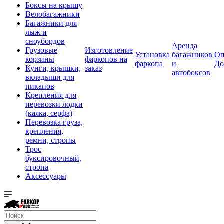
Боксы на крышу
Велобагажники
Багажники для
лыж и
сноубордов
Аренда
Грузовые
Изготовление
Установка
багажников
Оп
корзины
фаркопов на
фаркопа
и
До
Кунги, крышки,
заказ
автобоксов
вкладыши для
пикапов
Крепления для
перевозки лодки
(каяка, серфа)
Перевозка груза,
крепления,
ремни, стропы
Трос
буксировочный,
стропа
Аксессуары