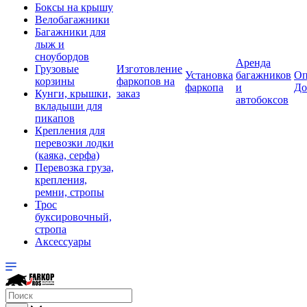
Боксы на крышу
Велобагажники
Багажники для
лыж и
сноубордов
Аренда
Грузовые
Изготовление
Установка
багажников
Оп
корзины
фаркопов на
фаркопа
и
До
Кунги, крышки,
заказ
автобоксов
вкладыши для
пикапов
Крепления для
перевозки лодки
(каяка, серфа)
Перевозка груза,
крепления,
ремни, стропы
Трос
буксировочный,
стропа
Аксессуары