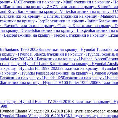
крышу - JAC
Багажники на крышу - Mini
Багажники на крышу - Ho
all
Багажники на крышу - ZAZ
Багажники на крышу - Saturn
Бага
and Rover
Багажники на крышу - Vortex
Багажники на крышу - U
r
Багажники на крышу - Daihatsu
Багажники на крышу - Mahindra
гажники на крышу - Jeep
Багажники на крышу - Infiniti
Багажники
 - Ravon
Багажники на крышу - Changan
Багажники на крышу - D
на крышу - Genesis
Багажники на крышу - Luxgen
Багажники на 
- Baic
Багажники на крышу - Jaecoo
Багажники на крышу - Lixia
ai Santamo 1996-2003
Багажники на крышу - Hyundai Tucson
Бага
 крышу - Hyundai Starex
Багажники на крышу - Hyundai Solaris
Ба
ndai Getz 2002-2011
Багажники на крышу - Hyundai Accent
Багаж
 на крышу - Hyundai Lantra
Багажники на крышу - Hyundai Atos
Б
а крышу - Hyundai H1 1997-2023
Багажники на крышу - Hyundai 
а крышу - Hyundai Palisade
Багажники на крышу - Hyundai Avant
Багажники на крышу - Hyundai i25
Багажники на крышу - Hyundai
3
Багажники на крышу - Hyundai H100 Porter 1992-2006
Багажники
а крышу - Hyundai Elantra IV 2006-2010
Багажники на крышу - Hyu
1999
yundai Elantra VI седан 2016-2018 (БК1+дуги аэро-трэвэл черн