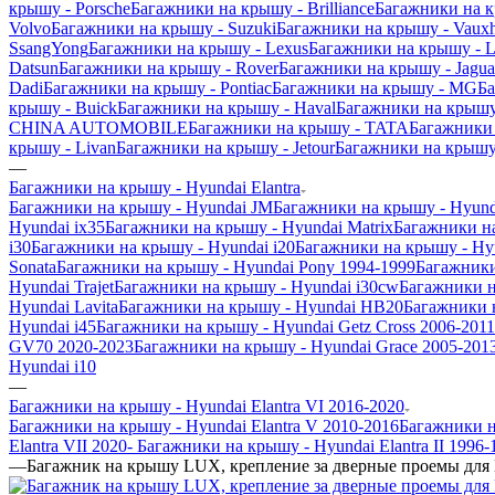
крышу - Porsche
Багажники на крышу - Brilliance
Багажники на 
Volvo
Багажники на крышу - Suzuki
Багажники на крышу - Vauxh
SsangYong
Багажники на крышу - Lexus
Багажники на крышу - L
Datsun
Багажники на крышу - Rover
Багажники на крышу - Jagua
Dadi
Багажники на крышу - Pontiac
Багажники на крышу - MG
Ба
крышу - Buick
Багажники на крышу - Haval
Багажники на крышу
CHINA AUTOMOBILE
Багажники на крышу - TATA
Багажники 
крышу - Livan
Багажники на крышу - Jetour
Багажники на крышу 
—
Багажники на крышу - Hyundai Elantra
Багажники на крышу - Hyundai JM
Багажники на крышу - Hyund
Hyundai ix35
Багажники на крышу - Hyundai Matrix
Багажники на
i30
Багажники на крышу - Hyundai i20
Багажники на крышу - Hyu
Sonata
Багажники на крышу - Hyundai Pony 1994-1999
Багажники
Hyundai Trajet
Багажники на крышу - Hyundai i30cw
Багажники н
Hyundai Lavita
Багажники на крышу - Hyundai HB20
Багажники н
Hyundai i45
Багажники на крышу - Hyundai Getz Cross 2006-2011
GV70 2020-2023
Багажники на крышу - Hyundai Grace 2005-201
Hyundai i10
—
Багажники на крышу - Hyundai Elantra VI 2016-2020
Багажники на крышу - Hyundai Elantra V 2010-2016
Багажники н
Elantra VII 2020-
Багажники на крышу - Hyundai Elantra II 1996-
—
Багажник на крышу LUX, крепление за дверные проемы для H