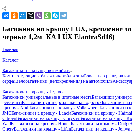
Багажник на крышу LUX, крепление за д
черные 1,2м+КА LUX ElantraSd16)
Главная
—
Каталог
—
Багажники на крышу автомобиля
Комплектующие к багажникам
Фаркопы
Боксы на крышу автом
серфа)
Велобагажники (велокрепления) на автомобиль
Аксессуа
—
Багажники на крышу - Hyundai
Багажники универсальные в штатные места
Багажники универс
рейлинги
Багажники универсальные на водосток
Багажники на
крышу - Audi
Багажники на крышу - Volkswagen
Багажники на к
JMC
Багажники на крышу - Lancia
Багажники на крышу - Haima
Citroen
Багажники на крышу - Chrysler
Багажники на крышу - Ki
Wall
Багажники на крышу - Honda
Багажники на крышу - Dodge
Chery
Багажники на крышу - Lifan
Багажники на крышу - Jonwa