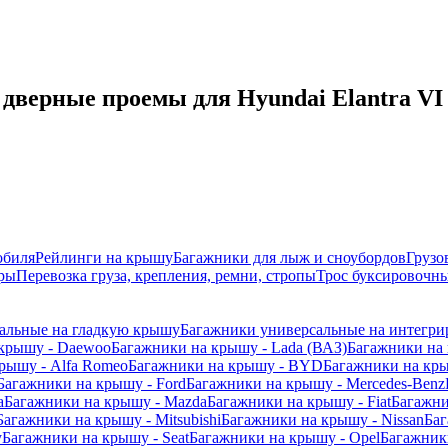
верные проемы для Hyundai Elantra VI с
обиля
Рейлинги на крышу
Багажники для лыж и сноубордов
Грузо
ры
Перевозка груза, крепления, ремни, стропы
Трос буксировочны
альные на гладкую крышу
Багажники универсальные на интегри
 крышу - Daewoo
Багажники на крышу - Lada (ВАЗ)
Багажники на 
рышу - Alfa Romeo
Багажники на крышу - BYD
Багажники на кр
Багажники на крышу - Ford
Багажники на крышу - Mercedes-Benz
a
Багажники на крышу - Mazda
Багажники на крышу - Fiat
Багажни
Багажники на крышу - Mitsubishi
Багажники на крышу - Nissan
Баг
y
Багажники на крышу - Seat
Багажники на крышу - Opel
Багажники