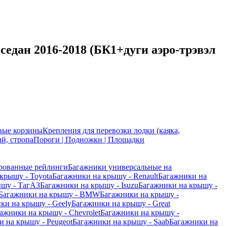
едан 2016-2018 (БК1+дуги аэро-трэвэл
вые корзины
Крепления для перевозки лодки (каяка,
й, стропа
Пороги | Подножки | Площадки
рованные рейлинги
Багажники универсальные на
крышу - Toyota
Багажники на крышу - Renault
Багажники на
ышу - ТагАЗ
Багажники на крышу - Isuzu
Багажники на крышу -
Багажники на крышу - BMW
Багажники на крышу -
ки на крышу - Geely
Багажники на крышу - Great
ажники на крышу - Chevrolet
Багажники на крышу -
 на крышу - Peugeot
Багажники на крышу - Saab
Багажники на