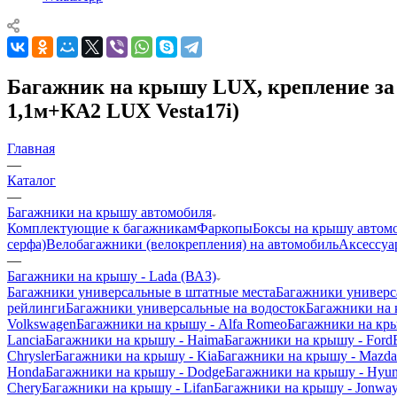
Багажник на крышу LUX, крепление за и
1,1м+КА2 LUX Vesta17i)
Главная
—
Каталог
—
Багажники на крышу автомобиля
Комплектующие к багажникам
Фаркопы
Боксы на крышу автом
серфа)
Велобагажники (велокрепления) на автомобиль
Аксессуа
—
Багажники на крышу - Lada (ВАЗ)
Багажники универсальные в штатные места
Багажники универс
рейлинги
Багажники универсальные на водосток
Багажники на
Volkswagen
Багажники на крышу - Alfa Romeo
Багажники на кр
Lancia
Багажники на крышу - Haima
Багажники на крышу - Ford
Chrysler
Багажники на крышу - Kia
Багажники на крышу - Mazda
Honda
Багажники на крышу - Dodge
Багажники на крышу - Hyun
Chery
Багажники на крышу - Lifan
Багажники на крышу - Jonwa