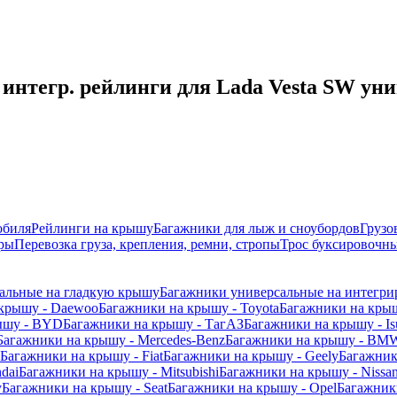
нтегр. рейлинги для Lada Vesta SW уни
обиля
Рейлинги на крышу
Багажники для лыж и сноубордов
Грузо
ры
Перевозка груза, крепления, ремни, стропы
Трос буксировочны
альные на гладкую крышу
Багажники универсальные на интегри
 крышу - Daewoo
Багажники на крышу - Toyota
Багажники на крыш
ышу - BYD
Багажники на крышу - ТагАЗ
Багажники на крышу - Is
Багажники на крышу - Mercedes-Benz
Багажники на крышу - BM
Багажники на крышу - Fiat
Багажники на крышу - Geely
Багажник
dai
Багажники на крышу - Mitsubishi
Багажники на крышу - Nissa
y
Багажники на крышу - Seat
Багажники на крышу - Opel
Багажники