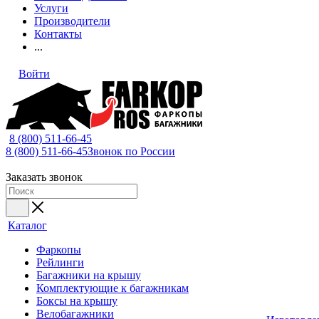
Услуги
Производители
Контакты
...
Войти
8 (800) 511-66-45
8 (800) 511-66-45
Звонок по России
Заказать звонок
Каталог
Фаркопы
Рейлинги
Багажники на крышу
Комплектующие к багажникам
Боксы на крышу
Велобагажники