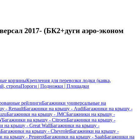
версал 2017- (БК2+дуги аэро-эконом
вые корзины
Крепления для перевозки лодки (каяка,
й, стропа
Пороги | Подножки | Площадки
рованные рейлинги
Багажники универсальные на
у - Renault
Багажники на крышу - Audi
Багажники на крышу -
uzu
Багажники на крышу - JMC
Багажники на крышу -
W
Багажники на крышу - Citroen
Багажники на крышу -
и на крышу - Great Wall
Багажники на крышу -
n
Багажники на крышу - Chevrolet
Багажники на крышу -
 на крышу - Peugeot
Багажники на крышу - Saab
Багажники на