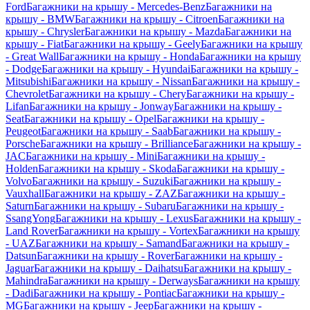
Ford
Багажники на крышу - Mercedes-Benz
Багажники на
крышу - BMW
Багажники на крышу - Citroen
Багажники на
крышу - Chrysler
Багажники на крышу - Mazda
Багажники на
крышу - Fiat
Багажники на крышу - Geely
Багажники на крышу
- Great Wall
Багажники на крышу - Honda
Багажники на крышу
- Dodge
Багажники на крышу - Hyundai
Багажники на крышу -
Mitsubishi
Багажники на крышу - Nissan
Багажники на крышу -
Chevrolet
Багажники на крышу - Chery
Багажники на крышу -
Lifan
Багажники на крышу - Jonway
Багажники на крышу -
Seat
Багажники на крышу - Opel
Багажники на крышу -
Peugeot
Багажники на крышу - Saab
Багажники на крышу -
Porsche
Багажники на крышу - Brilliance
Багажники на крышу -
JAC
Багажники на крышу - Mini
Багажники на крышу -
Holden
Багажники на крышу - Skoda
Багажники на крышу -
Volvo
Багажники на крышу - Suzuki
Багажники на крышу -
Vauxhall
Багажники на крышу - ZAZ
Багажники на крышу -
Saturn
Багажники на крышу - Subaru
Багажники на крышу -
SsangYong
Багажники на крышу - Lexus
Багажники на крышу -
Land Rover
Багажники на крышу - Vortex
Багажники на крышу
- UAZ
Багажники на крышу - Samand
Багажники на крышу -
Datsun
Багажники на крышу - Rover
Багажники на крышу -
Jaguar
Багажники на крышу - Daihatsu
Багажники на крышу -
Mahindra
Багажники на крышу - Derways
Багажники на крышу
- Dadi
Багажники на крышу - Pontiac
Багажники на крышу -
MG
Багажники на крышу - Jeep
Багажники на крышу -