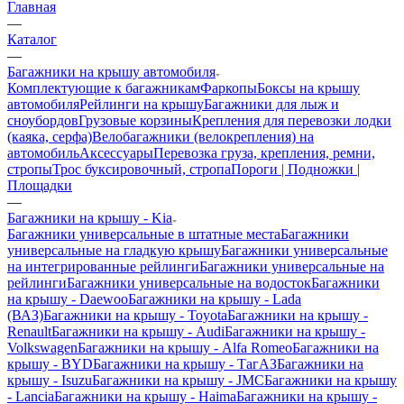
Главная
—
Каталог
—
Багажники на крышу автомобиля
Комплектующие к багажникам
Фаркопы
Боксы на крышу
автомобиля
Рейлинги на крышу
Багажники для лыж и
сноубордов
Грузовые корзины
Крепления для перевозки лодки
(каяка, серфа)
Велобагажники (велокрепления) на
автомобиль
Аксессуары
Перевозка груза, крепления, ремни,
стропы
Трос буксировочный, стропа
Пороги | Подножки |
Площадки
—
Багажники на крышу - Kia
Багажники универсальные в штатные места
Багажники
универсальные на гладкую крышу
Багажники универсальные
на интегрированные рейлинги
Багажники универсальные на
рейлинги
Багажники универсальные на водосток
Багажники
на крышу - Daewoo
Багажники на крышу - Lada
(ВАЗ)
Багажники на крышу - Toyota
Багажники на крышу -
Renault
Багажники на крышу - Audi
Багажники на крышу -
Volkswagen
Багажники на крышу - Alfa Romeo
Багажники на
крышу - BYD
Багажники на крышу - ТагАЗ
Багажники на
крышу - Isuzu
Багажники на крышу - JMC
Багажники на крышу
- Lancia
Багажники на крышу - Haima
Багажники на крышу -