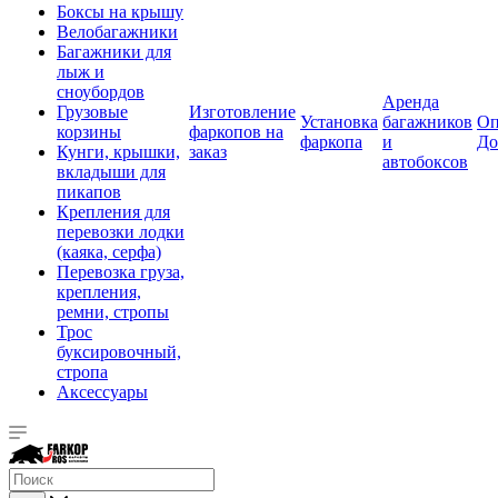
Боксы на крышу
Велобагажники
Багажники для
лыж и
сноубордов
Аренда
Грузовые
Изготовление
Установка
багажников
Оп
корзины
фаркопов на
фаркопа
и
До
Кунги, крышки,
заказ
автобоксов
вкладыши для
пикапов
Крепления для
перевозки лодки
(каяка, серфа)
Перевозка груза,
крепления,
ремни, стропы
Трос
буксировочный,
стропа
Аксессуары