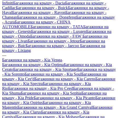
Infiniti
Багажники на крышу - Dacia
Багажники на крышу -
Cadillac
Багажники на крышу - Buick
Багажники на крышу -
Haval
Багажники на крышу - Ravon
Багажники на крышу -
Changan
Багажники на крышу - Dongfeng
Багажники на крышу
- Acura
Багажники на крышу - CHINA
AUTOMOBILE
Багажники на крышу - TATA
Багажники на
крышу - Genesis
Багажники на крышу - Luxgen
Багажники на
крышу - Omoda
Багажники на крышу - FAW
Багажники на
крышу - Livan
Багажники на крышу - Jetour
Багажники на
крышу - Baic
Багажники на крышу - Jaecoo
Багажники на
крышу - Lixiang
—
Багажники на крышу - Kia Venga
Багажники на крышу - Kia Optima
Багажники на крышу - Kia
Cerato
Багажники на крышу - Kia Sportage
Багажники на крышу
- Kia Sorento
Багажники на крышу - Kia Soul
Багажники на
крышу - Kia Cee'd
Багажники на крышу - Kia Carens
Багажники
на крышу - Kia Spectra
Багажники на крышу - Kia
Rio
Багажники на крышу - Kia Pro Ceed
Багажники на крышу -
Kia Shuma
Багажники на крышу - Kia Sephia
Багажники на
крышу - Kia Pride
Багажники на крышу - Kia Picanto
Багажники
на крышу - Kia Opirius
Багажники на крышу - Kia
Magentis
Багажники на крышу - Kia Grand Carnival
Багажники
на крышу - Kia Clarus
Багажники на крышу - Kia
Carnival
Багажники на крышу - Kia Mohave
Багажники на