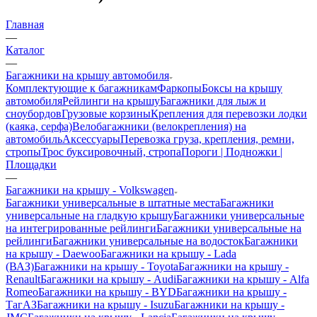
Главная
—
Каталог
—
Багажники на крышу автомобиля
Комплектующие к багажникам
Фаркопы
Боксы на крышу
автомобиля
Рейлинги на крышу
Багажники для лыж и
сноубордов
Грузовые корзины
Крепления для перевозки лодки
(каяка, серфа)
Велобагажники (велокрепления) на
автомобиль
Аксессуары
Перевозка груза, крепления, ремни,
стропы
Трос буксировочный, стропа
Пороги | Подножки |
Площадки
—
Багажники на крышу - Volkswagen
Багажники универсальные в штатные места
Багажники
универсальные на гладкую крышу
Багажники универсальные
на интегрированные рейлинги
Багажники универсальные на
рейлинги
Багажники универсальные на водосток
Багажники
на крышу - Daewoo
Багажники на крышу - Lada
(ВАЗ)
Багажники на крышу - Toyota
Багажники на крышу -
Renault
Багажники на крышу - Audi
Багажники на крышу - Alfa
Romeo
Багажники на крышу - BYD
Багажники на крышу -
ТагАЗ
Багажники на крышу - Isuzu
Багажники на крышу -