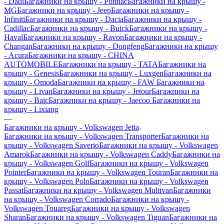
- Dadi
Багажники на крышу - Pontiac
Багажники на крышу -
MG
Багажники на крышу - Jeep
Багажники на крышу -
Infiniti
Багажники на крышу - Dacia
Багажники на крышу -
Cadillac
Багажники на крышу - Buick
Багажники на крышу -
Haval
Багажники на крышу - Ravon
Багажники на крышу -
Changan
Багажники на крышу - Dongfeng
Багажники на крышу
- Acura
Багажники на крышу - CHINA
AUTOMOBILE
Багажники на крышу - TATA
Багажники на
крышу - Genesis
Багажники на крышу - Luxgen
Багажники на
крышу - Omoda
Багажники на крышу - FAW
Багажники на
крышу - Livan
Багажники на крышу - Jetour
Багажники на
крышу - Baic
Багажники на крышу - Jaecoo
Багажники на
крышу - Lixiang
—
Багажники на крышу - Volkswagen Jetta
Багажники на крышу - Volkswagen Transporter
Багажники на
крышу - Volkswagen Saverio
Багажники на крышу - Volkswagen
Amarok
Багажники на крышу - Volkswagen Caddy
Багажники на
крышу - Volkswagen Golf
Багажники на крышу - Volkswagen
Pointer
Багажники на крышу - Volkswagen Touran
Багажники на
крышу - Volkswagen Polo
Багажники на крышу - Volkswagen
Passat
Багажники на крышу - Volkswagen Multivan
Багажники
на крышу - Volkswagen Corrado
Багажники на крышу -
Volkswagen Touareg
Багажники на крышу - Volkswagen
Sharan
Багажники на крышу - Volkswagen Tiguan
Багажники на