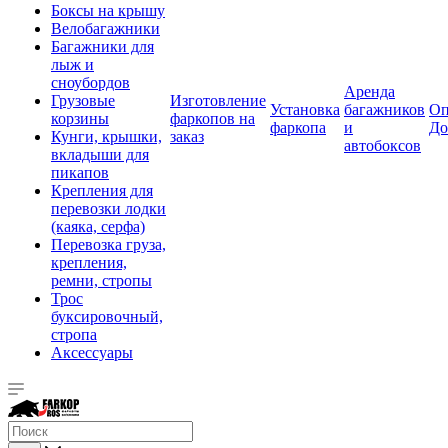
Боксы на крышу
Велобагажники
Багажники для
лыж и
сноубордов
Аренда
Грузовые
Изготовление
Установка
багажников
Оп
корзины
фаркопов на
фаркопа
и
До
Кунги, крышки,
заказ
автобоксов
вкладыши для
пикапов
Крепления для
перевозки лодки
(каяка, серфа)
Перевозка груза,
крепления,
ремни, стропы
Трос
буксировочный,
стропа
Аксессуары