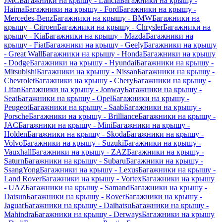
JMC
Багажники на крышу - Lancia
Багажники на крышу -
Haima
Багажники на крышу - Ford
Багажники на крышу -
Mercedes-Benz
Багажники на крышу - BMW
Багажники на
крышу - Citroen
Багажники на крышу - Chrysler
Багажники на
крышу - Kia
Багажники на крышу - Mazda
Багажники на
крышу - Fiat
Багажники на крышу - Geely
Багажники на крышу
- Great Wall
Багажники на крышу - Honda
Багажники на крышу
- Dodge
Багажники на крышу - Hyundai
Багажники на крышу -
Mitsubishi
Багажники на крышу - Nissan
Багажники на крышу -
Chevrolet
Багажники на крышу - Chery
Багажники на крышу -
Lifan
Багажники на крышу - Jonway
Багажники на крышу -
Seat
Багажники на крышу - Opel
Багажники на крышу -
Peugeot
Багажники на крышу - Saab
Багажники на крышу -
Porsche
Багажники на крышу - Brilliance
Багажники на крышу -
JAC
Багажники на крышу - Mini
Багажники на крышу -
Holden
Багажники на крышу - Skoda
Багажники на крышу -
Volvo
Багажники на крышу - Suzuki
Багажники на крышу -
Vauxhall
Багажники на крышу - ZAZ
Багажники на крышу -
Saturn
Багажники на крышу - Subaru
Багажники на крышу -
SsangYong
Багажники на крышу - Lexus
Багажники на крышу -
Land Rover
Багажники на крышу - Vortex
Багажники на крышу
- UAZ
Багажники на крышу - Samand
Багажники на крышу -
Datsun
Багажники на крышу - Rover
Багажники на крышу -
Jaguar
Багажники на крышу - Daihatsu
Багажники на крышу -
Mahindra
Багажники на крышу - Derways
Багажники на крышу