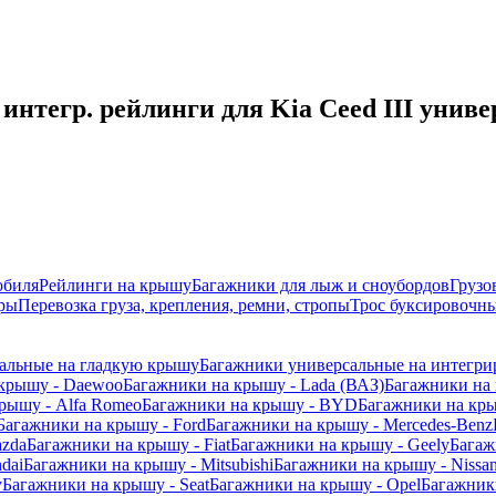
нтегр. рейлинги для Kia Ceed III униве
обиля
Рейлинги на крышу
Багажники для лыж и сноубордов
Грузо
ры
Перевозка груза, крепления, ремни, стропы
Трос буксировочны
альные на гладкую крышу
Багажники универсальные на интегри
 крышу - Daewoo
Багажники на крышу - Lada (ВАЗ)
Багажники на 
рышу - Alfa Romeo
Багажники на крышу - BYD
Багажники на кр
Багажники на крышу - Ford
Багажники на крышу - Mercedes-Benz
azda
Багажники на крышу - Fiat
Багажники на крышу - Geely
Багаж
dai
Багажники на крышу - Mitsubishi
Багажники на крышу - Nissa
y
Багажники на крышу - Seat
Багажники на крышу - Opel
Багажники