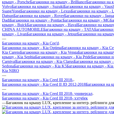
крышу - Porsche
Багажники на крышу - Brilliance
Багажники на 
Volvo
Багажники на крышу - Suzuki
Багажники на крышу - Vauxh
SsangYong
Багажники на крышу - Lexus
Багажники на крышу - L
Datsun
Багажники на крышу - Rover
Багажники на крышу - Jagua
Dadi
Багажники на крышу - Pontiac
Багажники на крышу - MG
Ба
крышу - Buick
Багажники на крышу - Haval
Багажники на крышу
CHINA AUTOMOBILE
Багажники на крышу - TATA
Багажники 
крышу - Livan
Багажники на крышу - Jetour
Багажники на крышу 
—
Багажники на крышу - Kia Cee'd
Багажники на крышу - Kia Optima
Багажники на крышу - Kia Ce
Kia Carens
Багажники на крышу - Kia Venga
Багажники на крышу 
крышу - Kia Sephia
Багажники на крышу - Kia Pride
Багажники на
Carnival
Багажники на крышу - Kia Clarus
Багажники на крышу - 
Sedona
Багажники на крышу - Kia K5
Багажники на крышу - Kia 
Kia NIRO
—
Багажники на крышу - Kia Ceed III 2018-
Багажники на крышу - Kia Ceed II JD 2012-2018
Багажники на кр
—
Багажники на крышу - Kia Ceed III 2018- универсал
Багажники на крышу - Kia Ceed III 2018- хэтчбек
—
Багажник на крышу LUX, крепление за интегр. рейлинги для