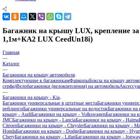
Багажник на крышу LUX, крепление за и
1,1м+КА2 LUX CeedUn18i)
Главная
—
Каталог
—
Багажники на крышу автомобиля
Комплектующие к багажникам
Фаркопы
Боксы на крышу автом
серфа)
Велобагажники (велокрепления) на автомобиль
Аксессуа
—
Багажники на крышу - Kia
Багажники универсальные в штатные места
Багажники универс
рейлинги
Багажники универсальные на водосток
Багажники на
крышу - Audi
Багажники на крышу - Volkswagen
Багажники на к
JMC
Багажники на крышу - Lancia
Багажники на крышу - Haima
Citroen
Багажники на крышу - Chrysler
Багажники на крышу - M
Honda
Багажники на крышу - Dodge
Багажники на крышу - Hyun
Chery
Багажники на крышу - Lifan
Багажники на крышу - Jonwa