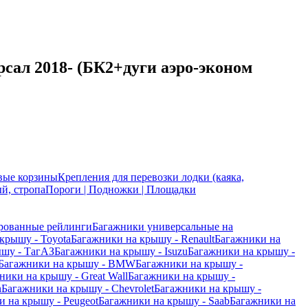
рсал 2018- (БК2+дуги аэро-эконом
вые корзины
Крепления для перевозки лодки (каяка,
й, стропа
Пороги | Подножки | Площадки
рованные рейлинги
Багажники универсальные на
крышу - Toyota
Багажники на крышу - Renault
Багажники на
ышу - ТагАЗ
Багажники на крышу - Isuzu
Багажники на крышу -
Багажники на крышу - BMW
Багажники на крышу -
ники на крышу - Great Wall
Багажники на крышу -
n
Багажники на крышу - Chevrolet
Багажники на крышу -
 на крышу - Peugeot
Багажники на крышу - Saab
Багажники на