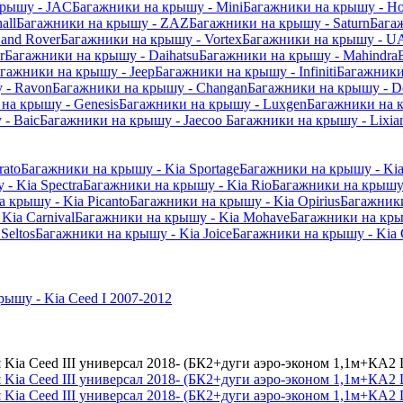
крышу - JAC
Багажники на крышу - Mini
Багажники на крышу - Ho
all
Багажники на крышу - ZAZ
Багажники на крышу - Saturn
Бага
and Rover
Багажники на крышу - Vortex
Багажники на крышу - U
r
Багажники на крышу - Daihatsu
Багажники на крышу - Mahindra
гажники на крышу - Jeep
Багажники на крышу - Infiniti
Багажники
 - Ravon
Багажники на крышу - Changan
Багажники на крышу - D
на крышу - Genesis
Багажники на крышу - Luxgen
Багажники на 
- Baic
Багажники на крышу - Jaecoo
Багажники на крышу - Lixia
rato
Багажники на крышу - Kia Sportage
Багажники на крышу - Kia
- Kia Spectra
Багажники на крышу - Kia Rio
Багажники на крышу 
 крышу - Kia Picanto
Багажники на крышу - Kia Opirius
Багажники
Kia Carnival
Багажники на крышу - Kia Mohave
Багажники на кры
Seltos
Багажники на крышу - Kia Joice
Багажники на крышу - Kia 
ышу - Kia Ceed I 2007-2012
 Kia Ceed III универсал 2018- (БК2+дуги аэро-эконом 1,1м+КА2