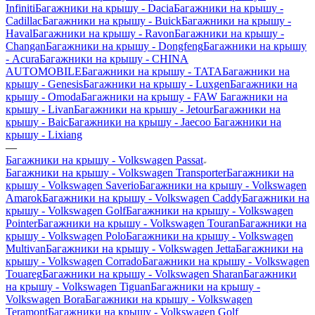
Infiniti
Багажники на крышу - Dacia
Багажники на крышу -
Cadillac
Багажники на крышу - Buick
Багажники на крышу -
Haval
Багажники на крышу - Ravon
Багажники на крышу -
Changan
Багажники на крышу - Dongfeng
Багажники на крышу
- Acura
Багажники на крышу - CHINA
AUTOMOBILE
Багажники на крышу - TATA
Багажники на
крышу - Genesis
Багажники на крышу - Luxgen
Багажники на
крышу - Omoda
Багажники на крышу - FAW
Багажники на
крышу - Livan
Багажники на крышу - Jetour
Багажники на
крышу - Baic
Багажники на крышу - Jaecoo
Багажники на
крышу - Lixiang
—
Багажники на крышу - Volkswagen Passat
Багажники на крышу - Volkswagen Transporter
Багажники на
крышу - Volkswagen Saverio
Багажники на крышу - Volkswagen
Amarok
Багажники на крышу - Volkswagen Caddy
Багажники на
крышу - Volkswagen Golf
Багажники на крышу - Volkswagen
Pointer
Багажники на крышу - Volkswagen Touran
Багажники на
крышу - Volkswagen Polo
Багажники на крышу - Volkswagen
Multivan
Багажники на крышу - Volkswagen Jetta
Багажники на
крышу - Volkswagen Corrado
Багажники на крышу - Volkswagen
Touareg
Багажники на крышу - Volkswagen Sharan
Багажники
на крышу - Volkswagen Tiguan
Багажники на крышу -
Volkswagen Bora
Багажники на крышу - Volkswagen
Teramont
Багажники на крышу - Volkswagen Golf