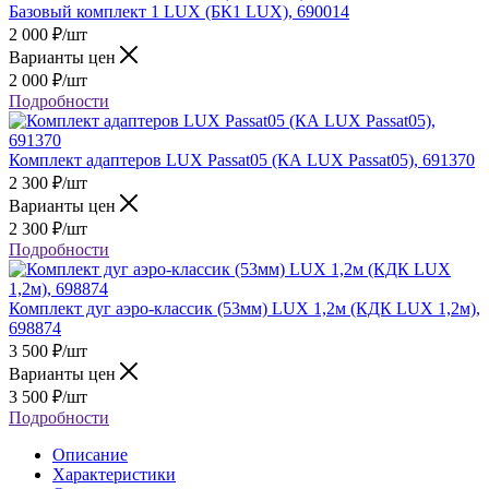
Базовый комплект 1 LUX (БК1 LUX), 690014
2 000
₽
/шт
Варианты цен
2 000
₽
/шт
Подробности
Комплект адаптеров LUX Passat05 (КА LUX Passat05), 691370
2 300
₽
/шт
Варианты цен
2 300
₽
/шт
Подробности
Комплект дуг аэро-классик (53мм) LUX 1,2м (КДК LUX 1,2м),
698874
3 500
₽
/шт
Варианты цен
3 500
₽
/шт
Подробности
Описание
Характеристики