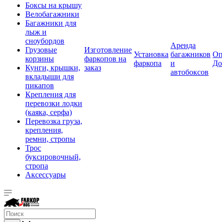
Боксы на крышу
Велобагажники
Багажники для
лыж и
сноубордов
Аренда
Грузовые
Изготовление
Установка
багажников
Оп
корзины
фаркопов на
фаркопа
и
До
Кунги, крышки,
заказ
автобоксов
вкладыши для
пикапов
Крепления для
перевозки лодки
(каяка, серфа)
Перевозка груза,
крепления,
ремни, стропы
Трос
буксировочный,
стропа
Аксессуары