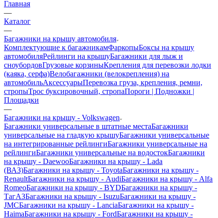
Главная
—
Каталог
—
Багажники на крышу автомобиля
Комплектующие к багажникам
Фаркопы
Боксы на крышу
автомобиля
Рейлинги на крышу
Багажники для лыж и
сноубордов
Грузовые корзины
Крепления для перевозки лодки
(каяка, серфа)
Велобагажники (велокрепления) на
автомобиль
Аксессуары
Перевозка груза, крепления, ремни,
стропы
Трос буксировочный, стропа
Пороги | Подножки |
Площадки
—
Багажники на крышу - Volkswagen
Багажники универсальные в штатные места
Багажники
универсальные на гладкую крышу
Багажники универсальные
на интегрированные рейлинги
Багажники универсальные на
рейлинги
Багажники универсальные на водосток
Багажники
на крышу - Daewoo
Багажники на крышу - Lada
(ВАЗ)
Багажники на крышу - Toyota
Багажники на крышу -
Renault
Багажники на крышу - Audi
Багажники на крышу - Alfa
Romeo
Багажники на крышу - BYD
Багажники на крышу -
ТагАЗ
Багажники на крышу - Isuzu
Багажники на крышу -
JMC
Багажники на крышу - Lancia
Багажники на крышу -
Haima
Багажники на крышу - Ford
Багажники на крышу -