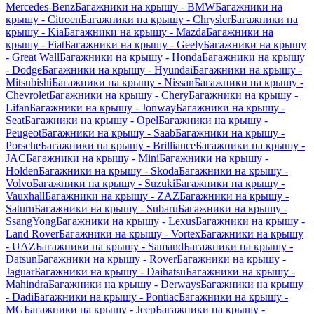
Mercedes-Benz
Багажники на крышу - BMW
Багажники на
крышу - Citroen
Багажники на крышу - Chrysler
Багажники на
крышу - Kia
Багажники на крышу - Mazda
Багажники на
крышу - Fiat
Багажники на крышу - Geely
Багажники на крышу
- Great Wall
Багажники на крышу - Honda
Багажники на крышу
- Dodge
Багажники на крышу - Hyundai
Багажники на крышу -
Mitsubishi
Багажники на крышу - Nissan
Багажники на крышу -
Chevrolet
Багажники на крышу - Chery
Багажники на крышу -
Lifan
Багажники на крышу - Jonway
Багажники на крышу -
Seat
Багажники на крышу - Opel
Багажники на крышу -
Peugeot
Багажники на крышу - Saab
Багажники на крышу -
Porsche
Багажники на крышу - Brilliance
Багажники на крышу -
JAC
Багажники на крышу - Mini
Багажники на крышу -
Holden
Багажники на крышу - Skoda
Багажники на крышу -
Volvo
Багажники на крышу - Suzuki
Багажники на крышу -
Vauxhall
Багажники на крышу - ZAZ
Багажники на крышу -
Saturn
Багажники на крышу - Subaru
Багажники на крышу -
SsangYong
Багажники на крышу - Lexus
Багажники на крышу -
Land Rover
Багажники на крышу - Vortex
Багажники на крышу
- UAZ
Багажники на крышу - Samand
Багажники на крышу -
Datsun
Багажники на крышу - Rover
Багажники на крышу -
Jaguar
Багажники на крышу - Daihatsu
Багажники на крышу -
Mahindra
Багажники на крышу - Derways
Багажники на крышу
- Dadi
Багажники на крышу - Pontiac
Багажники на крышу -
MG
Багажники на крышу - Jeep
Багажники на крышу -