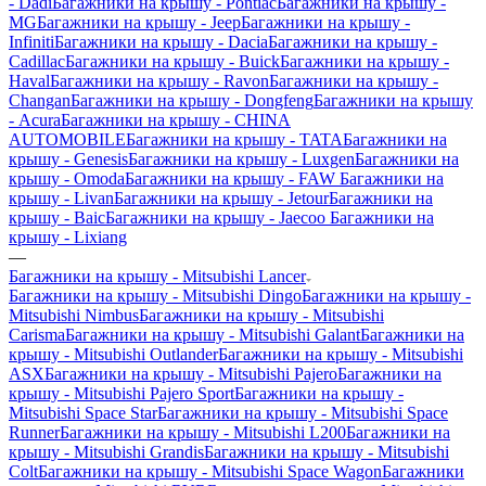
- Dadi
Багажники на крышу - Pontiac
Багажники на крышу -
MG
Багажники на крышу - Jeep
Багажники на крышу -
Infiniti
Багажники на крышу - Dacia
Багажники на крышу -
Cadillac
Багажники на крышу - Buick
Багажники на крышу -
Haval
Багажники на крышу - Ravon
Багажники на крышу -
Changan
Багажники на крышу - Dongfeng
Багажники на крышу
- Acura
Багажники на крышу - CHINA
AUTOMOBILE
Багажники на крышу - TATA
Багажники на
крышу - Genesis
Багажники на крышу - Luxgen
Багажники на
крышу - Omoda
Багажники на крышу - FAW
Багажники на
крышу - Livan
Багажники на крышу - Jetour
Багажники на
крышу - Baic
Багажники на крышу - Jaecoo
Багажники на
крышу - Lixiang
—
Багажники на крышу - Mitsubishi Lancer
Багажники на крышу - Mitsubishi Dingo
Багажники на крышу -
Mitsubishi Nimbus
Багажники на крышу - Mitsubishi
Carisma
Багажники на крышу - Mitsubishi Galant
Багажники на
крышу - Mitsubishi Outlander
Багажники на крышу - Mitsubishi
ASX
Багажники на крышу - Mitsubishi Pajero
Багажники на
крышу - Mitsubishi Pajero Sport
Багажники на крышу -
Mitsubishi Space Star
Багажники на крышу - Mitsubishi Space
Runner
Багажники на крышу - Mitsubishi L200
Багажники на
крышу - Mitsubishi Grandis
Багажники на крышу - Mitsubishi
Colt
Багажники на крышу - Mitsubishi Space Wagon
Багажники