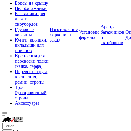
Боксы на крышу
Велобагажники
Багажники для
лыж и
сноубордов
Аренда
Грузовые
Изготовление
Установка
багажников
Оп
корзины
фаркопов на
фаркопа
и
До
Кунги, крышки,
заказ
автобоксов
вкладыши для
пикапов
Крепления для
перевозки лодки
(каяка, серфа)
Перевозка груза,
крепления,
ремни, стропы
Трос
буксировочный,
стропа
Аксессуары