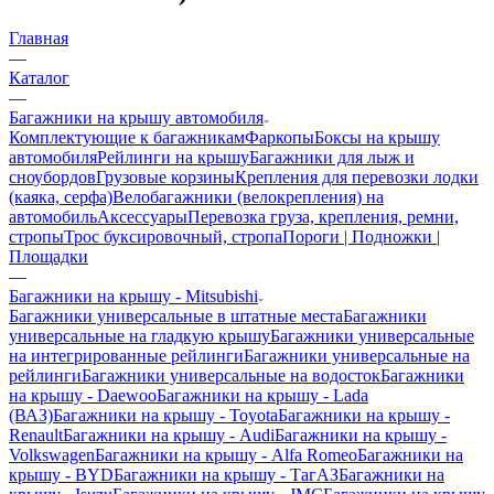
Главная
—
Каталог
—
Багажники на крышу автомобиля
Комплектующие к багажникам
Фаркопы
Боксы на крышу
автомобиля
Рейлинги на крышу
Багажники для лыж и
сноубордов
Грузовые корзины
Крепления для перевозки лодки
(каяка, серфа)
Велобагажники (велокрепления) на
автомобиль
Аксессуары
Перевозка груза, крепления, ремни,
стропы
Трос буксировочный, стропа
Пороги | Подножки |
Площадки
—
Багажники на крышу - Mitsubishi
Багажники универсальные в штатные места
Багажники
универсальные на гладкую крышу
Багажники универсальные
на интегрированные рейлинги
Багажники универсальные на
рейлинги
Багажники универсальные на водосток
Багажники
на крышу - Daewoo
Багажники на крышу - Lada
(ВАЗ)
Багажники на крышу - Toyota
Багажники на крышу -
Renault
Багажники на крышу - Audi
Багажники на крышу -
Volkswagen
Багажники на крышу - Alfa Romeo
Багажники на
крышу - BYD
Багажники на крышу - ТагАЗ
Багажники на