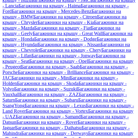
крышу - Isuzu
Багажники на крышу - JMC
Багажники на крышу
- Lancia
Багажники на крышу - Haima
Багажники на крышу -
Ford
Багажники на крышу - Mercedes-Benz
Багажники на
крышу - BMW
Багажники на крышу - Citroen
Багажники на
крышу - Chrysler
Багажники на крышу - Kia
Багажники на
крышу - Mazda
Багажники на крышу - Fiat
Багажники на
крышу - Geely
Багажники на крышу - Great Wall
Багажники на
крышу - Honda
Багажники на крышу - Dodge
Багажники на
крышу - Hyundai
Багажники на крышу - Nissan
Багажники на
крышу - Chevrolet
Багажники на крышу - Chery
Багажники на
крышу - Lifan
Багажники на крышу - Jonway
Багажники на
крышу - Seat
Багажники на крышу - Opel
Багажники на крышу
- Peugeot
Багажники на крышу - Saab
Багажники на крышу -
Porsche
Багажники на крышу - Brilliance
Багажники на крышу -
JAC
Багажники на крышу - Mini
Багажники на крышу -
Holden
Багажники на крышу - Skoda
Багажники на крышу -
Volvo
Багажники на крышу - Suzuki
Багажники на крышу -
Vauxhall
Багажники на крышу - ZAZ
Багажники на крышу -
Saturn
Багажники на крышу - Subaru
Багажники на крышу -
SsangYong
Багажники на крышу - Lexus
Багажники на крышу -
Land Rover
Багажники на крышу - Vortex
Багажники на крышу
- UAZ
Багажники на крышу - Samand
Багажники на крышу -
Datsun
Багажники на крышу - Rover
Багажники на крышу -
Jaguar
Багажники на крышу - Daihatsu
Багажники на крышу -
Mahindra
Багажники на крышу - Derways
Багажники на крышу