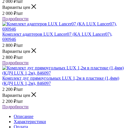
2 000
₽
/шт
Варианты цен
2 000
₽
/шт
Подробности
Комплект адаптеров LUX Lancer07 (КА LUX Lancer07),
690946
2 800
₽
/шт
Варианты цен
2 800
₽
/шт
Подробности
Комплект дуг прямоугольных LUX 1,2м в пластике (1,4мм)
(КДЧ LUX 1,2м), 846097
2 200
₽
/шт
Варианты цен
2 200
₽
/шт
Подробности
Описание
Характеристики
Оплата