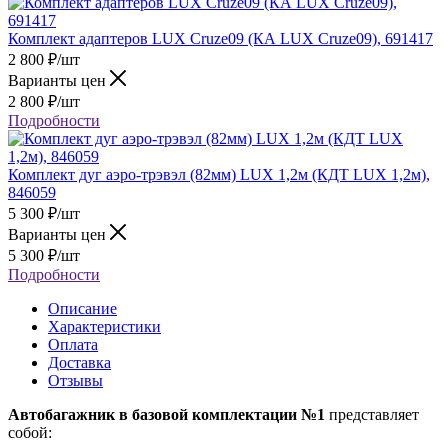
Комплект адаптеров LUX Cruze09 (КА LUX Cruze09), 691417
2 800
₽
/шт
Варианты цен
2 800
₽
/шт
Подробности
Комплект дуг аэро-трэвэл (82мм) LUX 1,2м (КДТ LUX 1,2м),
846059
5 300
₽
/шт
Варианты цен
5 300
₽
/шт
Подробности
Описание
Характеристики
Оплата
Доставка
Отзывы
Автобагажник в базовой комплектации №1
представляет
собой: