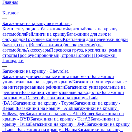
Главная
—
Каталог
—
Багажники на крышу автомобиля
Комплектующие к багажникам
Фаркопы
Боксы на крышу
автомобиля
Рейлинги на крышу
Багажники для лыж и
сноубордов
Грузовые корзины
Крепления для перевозки лодки
(каяка, серфа)
Велобагажники (велокрепления) на
автомобиль
Аксессуары
Перевозка груза, крепления, ремни,
стропы
Трос буксировочный, стропа
Пороги | Подножки |
Площадки
—
Багажники на крышу - Chevrolet
Багажники универсальные в штатные места
Багажники
универсальные на гладкую крышу
Багажники универсальные
на интегрированные рейлинги
Багажники универсальные на
рейлинги
Багажники универсальные на водосток
Багажники
на крышу - Daewoo
Багажники на крышу - Lada
(ВАЗ)
Багажники на крышу - Toyota
Багажники на крышу -
Renault
Багажники на крышу - Audi
Багажники на крышу -
Volkswagen
Багажники на крышу - Alfa Romeo
Багажники на
крышу - BYD
Багажники на крышу - ТагАЗ
Багажники на
крышу - Isuzu
Багажники на крышу - JMC
Багажники на крышу
- Lancia
Багажники на крышу - Haima
Багажники на крышу -