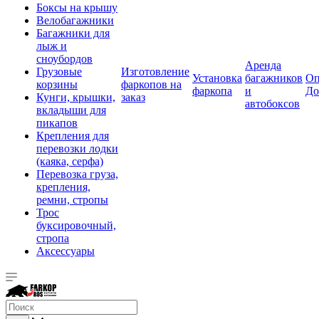
Боксы на крышу
Велобагажники
Багажники для
лыж и
сноубордов
Аренда
Грузовые
Изготовление
Установка
багажников
Оп
корзины
фаркопов на
фаркопа
и
До
Кунги, крышки,
заказ
автобоксов
вкладыши для
пикапов
Крепления для
перевозки лодки
(каяка, серфа)
Перевозка груза,
крепления,
ремни, стропы
Трос
буксировочный,
стропа
Аксессуары