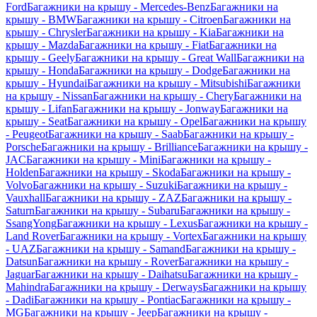
Ford
Багажники на крышу - Mercedes-Benz
Багажники на
крышу - BMW
Багажники на крышу - Citroen
Багажники на
крышу - Chrysler
Багажники на крышу - Kia
Багажники на
крышу - Mazda
Багажники на крышу - Fiat
Багажники на
крышу - Geely
Багажники на крышу - Great Wall
Багажники на
крышу - Honda
Багажники на крышу - Dodge
Багажники на
крышу - Hyundai
Багажники на крышу - Mitsubishi
Багажники
на крышу - Nissan
Багажники на крышу - Chery
Багажники на
крышу - Lifan
Багажники на крышу - Jonway
Багажники на
крышу - Seat
Багажники на крышу - Opel
Багажники на крышу
- Peugeot
Багажники на крышу - Saab
Багажники на крышу -
Porsche
Багажники на крышу - Brilliance
Багажники на крышу -
JAC
Багажники на крышу - Mini
Багажники на крышу -
Holden
Багажники на крышу - Skoda
Багажники на крышу -
Volvo
Багажники на крышу - Suzuki
Багажники на крышу -
Vauxhall
Багажники на крышу - ZAZ
Багажники на крышу -
Saturn
Багажники на крышу - Subaru
Багажники на крышу -
SsangYong
Багажники на крышу - Lexus
Багажники на крышу -
Land Rover
Багажники на крышу - Vortex
Багажники на крышу
- UAZ
Багажники на крышу - Samand
Багажники на крышу -
Datsun
Багажники на крышу - Rover
Багажники на крышу -
Jaguar
Багажники на крышу - Daihatsu
Багажники на крышу -
Mahindra
Багажники на крышу - Derways
Багажники на крышу
- Dadi
Багажники на крышу - Pontiac
Багажники на крышу -
MG
Багажники на крышу - Jeep
Багажники на крышу -