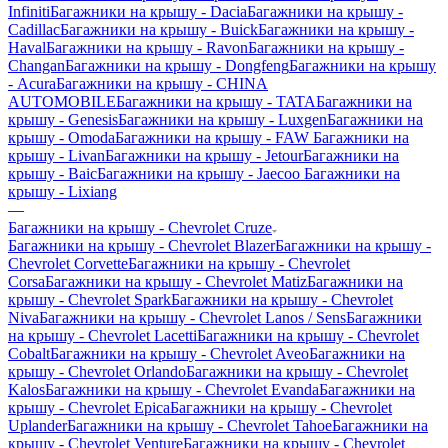
Infiniti
Багажники на крышу - Dacia
Багажники на крышу -
Cadillac
Багажники на крышу - Buick
Багажники на крышу -
Haval
Багажники на крышу - Ravon
Багажники на крышу -
Changan
Багажники на крышу - Dongfeng
Багажники на крышу
- Acura
Багажники на крышу - CHINA
AUTOMOBILE
Багажники на крышу - TATA
Багажники на
крышу - Genesis
Багажники на крышу - Luxgen
Багажники на
крышу - Omoda
Багажники на крышу - FAW
Багажники на
крышу - Livan
Багажники на крышу - Jetour
Багажники на
крышу - Baic
Багажники на крышу - Jaecoo
Багажники на
крышу - Lixiang
—
Багажники на крышу - Chevrolet Cruze
Багажники на крышу - Chevrolet Blazer
Багажники на крышу -
Chevrolet Corvette
Багажники на крышу - Chevrolet
Corsa
Багажники на крышу - Chevrolet Matiz
Багажники на
крышу - Chevrolet Spark
Багажники на крышу - Chevrolet
Niva
Багажники на крышу - Chevrolet Lanos / Sens
Багажники
на крышу - Chevrolet Lacetti
Багажники на крышу - Chevrolet
Cobalt
Багажники на крышу - Chevrolet Aveo
Багажники на
крышу - Chevrolet Orlando
Багажники на крышу - Chevrolet
Kalos
Багажники на крышу - Chevrolet Evanda
Багажники на
крышу - Chevrolet Epica
Багажники на крышу - Chevrolet
Uplander
Багажники на крышу - Chevrolet Tahoe
Багажники на
крышу - Chevrolet Venture
Багажники на крышу - Chevrolet