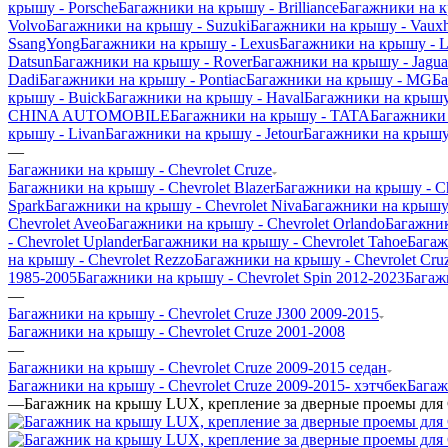
крышу - Porsche
Багажники на крышу - Brilliance
Багажники на 
Volvo
Багажники на крышу - Suzuki
Багажники на крышу - Vauxh
SsangYong
Багажники на крышу - Lexus
Багажники на крышу - L
Datsun
Багажники на крышу - Rover
Багажники на крышу - Jagua
Dadi
Багажники на крышу - Pontiac
Багажники на крышу - MG
Ба
крышу - Buick
Багажники на крышу - Haval
Багажники на крышу
CHINA AUTOMOBILE
Багажники на крышу - TATA
Багажники 
крышу - Livan
Багажники на крышу - Jetour
Багажники на крышу 
—
Багажники на крышу - Chevrolet Cruze
Багажники на крышу - Chevrolet Blazer
Багажники на крышу - Che
Spark
Багажники на крышу - Chevrolet Niva
Багажники на крышу -
Chevrolet Aveo
Багажники на крышу - Chevrolet Orlando
Багажник
- Chevrolet Uplander
Багажники на крышу - Chevrolet Tahoe
Багаж
на крышу - Chevrolet Rezzo
Багажники на крышу - Chevrolet Cr
1985-2005
Багажники на крышу - Chevrolet Spin 2012-2023
Багаж
—
Багажники на крышу - Chevrolet Cruze J300 2009-2015
Багажники на крышу - Chevrolet Cruze 2001-2008
—
Багажники на крышу - Chevrolet Cruze 2009-2015 седан
Багажники на крышу - Chevrolet Cruze 2009-2015- хэтчбек
Багаж
—
Багажник на крышу LUX, крепление за дверные проемы для C