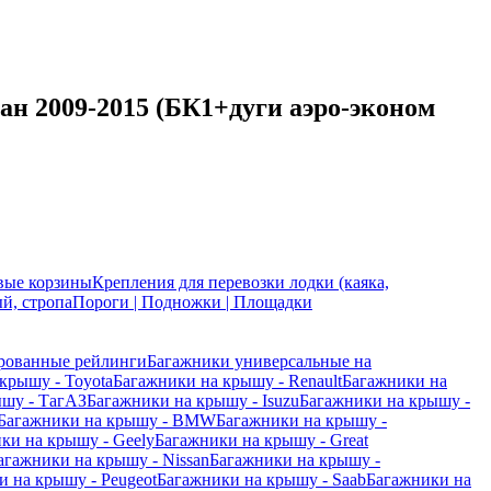
ан 2009-2015 (БК1+дуги аэро-эконом
вые корзины
Крепления для перевозки лодки (каяка,
й, стропа
Пороги | Подножки | Площадки
рованные рейлинги
Багажники универсальные на
крышу - Toyota
Багажники на крышу - Renault
Багажники на
ышу - ТагАЗ
Багажники на крышу - Isuzu
Багажники на крышу -
Багажники на крышу - BMW
Багажники на крышу -
ки на крышу - Geely
Багажники на крышу - Great
агажники на крышу - Nissan
Багажники на крышу -
 на крышу - Peugeot
Багажники на крышу - Saab
Багажники на