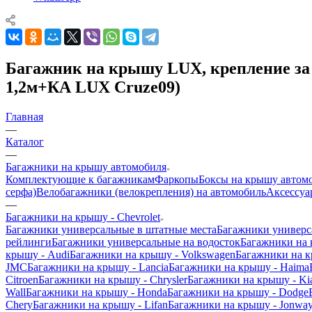
Багажник на крышу LUX, крепление за 
1,2м+КА LUX Cruze09)
Главная
—
Каталог
—
Багажники на крышу автомобиля
Комплектующие к багажникам
Фаркопы
Боксы на крышу автом
серфа)
Велобагажники (велокрепления) на автомобиль
Аксессуа
—
Багажники на крышу - Chevrolet
Багажники универсальные в штатные места
Багажники универс
рейлинги
Багажники универсальные на водосток
Багажники на
крышу - Audi
Багажники на крышу - Volkswagen
Багажники на к
JMC
Багажники на крышу - Lancia
Багажники на крышу - Haima
Citroen
Багажники на крышу - Chrysler
Багажники на крышу - Ki
Wall
Багажники на крышу - Honda
Багажники на крышу - Dodge
Chery
Багажники на крышу - Lifan
Багажники на крышу - Jonwa