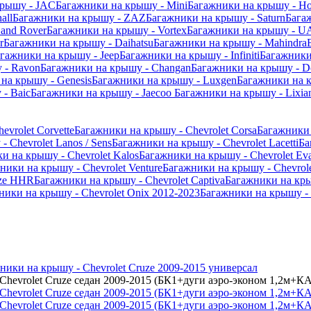
крышу - JAC
Багажники на крышу - Mini
Багажники на крышу - Ho
all
Багажники на крышу - ZAZ
Багажники на крышу - Saturn
Бага
and Rover
Багажники на крышу - Vortex
Багажники на крышу - U
r
Багажники на крышу - Daihatsu
Багажники на крышу - Mahindra
гажники на крышу - Jeep
Багажники на крышу - Infiniti
Багажники
 - Ravon
Багажники на крышу - Changan
Багажники на крышу - D
на крышу - Genesis
Багажники на крышу - Luxgen
Багажники на 
- Baic
Багажники на крышу - Jaecoo
Багажники на крышу - Lixia
vrolet Corvette
Багажники на крышу - Chevrolet Corsa
Багажники 
 Chevrolet Lanos / Sens
Багажники на крышу - Chevrolet Lacetti
Ба
и на крышу - Chevrolet Kalos
Багажники на крышу - Chevrolet Ev
ники на крышу - Chevrolet Venture
Багажники на крышу - Chevrolet
uze HHR
Багажники на крышу - Chevrolet Captiva
Багажники на крыш
ники на крышу - Chevrolet Onix 2012-2023
Багажники на крышу - C
ники на крышу - Chevrolet Cruze 2009-2015 универсал
hevrolet Cruze седан 2009-2015 (БК1+дуги аэро-эконом 1,2м+К