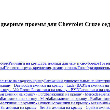
дверные проемы для Chevrolet Cruze сед
обиля
Рейлинги на крышу
Багажники для лыж и сноубордов
Грузо
ры
Перевозка груза, крепления, ремни, стропы
Трос буксировочны
альные на гладкую крышу
Багажники универсальные на интегри
 крышу - Daewoo
Багажники на крышу - Lada (ВАЗ)
Багажники на 
рышу - Alfa Romeo
Багажники на крышу - BYD
Багажники на кр
Багажники на крышу - Ford
Багажники на крышу - Mercedes-Benz
a
Багажники на крышу - Mazda
Багажники на крышу - Fiat
Багажни
Багажники на крышу - Hyundai
Багажники на крышу - Mitsubishi
Б
y
Багажники на крышу - Seat
Багажники на крышу - Opel
Багажники