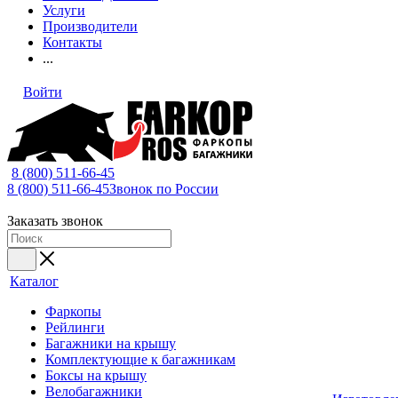
Услуги
Производители
Контакты
...
Войти
8 (800) 511-66-45
8 (800) 511-66-45
Звонок по России
Заказать звонок
Каталог
Фаркопы
Рейлинги
Багажники на крышу
Комплектующие к багажникам
Боксы на крышу
Велобагажники