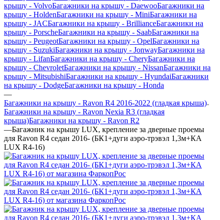
крышу - Volvo
Багажники на крышу - Daewoo
Багажники на
крышу - Holden
Багажники на крышу - Mini
Багажники на
крышу - JAC
Багажники на крышу - Brilliance
Багажники на
крышу - Porsche
Багажники на крышу - Saab
Багажники на
крышу - Peugeot
Багажники на крышу - Opel
Багажники на
крышу - Suzuki
Багажники на крышу - Jonway
Багажники на
крышу - Lifan
Багажники на крышу - Chery
Багажники на
крышу - Chevrolet
Багажники на крышу - Nissan
Багажники на
крышу - Mitsubishi
Багажники на крышу - Hyundai
Багажники
на крышу - Dodge
Багажники на крышу - Honda
—
Багажники на крышу - Ravon R4 2016-2022 (гладкая крыша)
Багажники на крышу - Ravon Nexia R3 (гладкая
крыша)
Багажники на крышу - Ravon R2
—
Багажник на крышу LUX, крепление за дверные проемы
для Ravon R4 седан 2016- (БК1+дуги аэро-трэвэл 1,3м+КА
LUX R4-16)