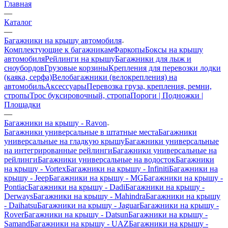
Главная
—
Каталог
—
Багажники на крышу автомобиля
Комплектующие к багажникам
Фаркопы
Боксы на крышу
автомобиля
Рейлинги на крышу
Багажники для лыж и
сноубордов
Грузовые корзины
Крепления для перевозки лодки
(каяка, серфа)
Велобагажники (велокрепления) на
автомобиль
Аксессуары
Перевозка груза, крепления, ремни,
стропы
Трос буксировочный, стропа
Пороги | Подножки |
Площадки
—
Багажники на крышу - Ravon
Багажники универсальные в штатные места
Багажники
универсальные на гладкую крышу
Багажники универсальные
на интегрированные рейлинги
Багажники универсальные на
рейлинги
Багажники универсальные на водосток
Багажники
на крышу - Vortex
Багажники на крышу - Infiniti
Багажники на
крышу - Jeep
Багажники на крышу - MG
Багажники на крышу -
Pontiac
Багажники на крышу - Dadi
Багажники на крышу -
Derways
Багажники на крышу - Mahindra
Багажники на крышу
- Daihatsu
Багажники на крышу - Jaguar
Багажники на крышу -
Rover
Багажники на крышу - Datsun
Багажники на крышу -
Samand
Багажники на крышу - UAZ
Багажники на крышу -