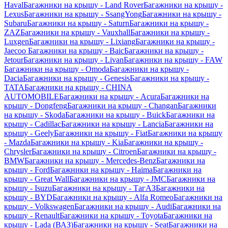
Haval
Багажники на крышу - Land Rover
Багажники на крышу -
Lexus
Багажники на крышу - SsangYong
Багажники на крышу -
Subaru
Багажники на крышу - Saturn
Багажники на крышу -
ZAZ
Багажники на крышу - Vauxhall
Багажники на крышу -
Luxgen
Багажники на крышу - Lixiang
Багажники на крышу -
Jaecoo
Багажники на крышу - Baic
Багажники на крышу -
Jetour
Багажники на крышу - Livan
Багажники на крышу - FAW
Багажники на крышу - Omoda
Багажники на крышу -
Dacia
Багажники на крышу - Genesis
Багажники на крышу -
TATA
Багажники на крышу - CHINA
AUTOMOBILE
Багажники на крышу - Acura
Багажники на
крышу - Dongfeng
Багажники на крышу - Changan
Багажники
на крышу - Skoda
Багажники на крышу - Buick
Багажники на
крышу - Cadillac
Багажники на крышу - Lancia
Багажники на
крышу - Geely
Багажники на крышу - Fiat
Багажники на крышу
- Mazda
Багажники на крышу - Kia
Багажники на крышу -
Chrysler
Багажники на крышу - Citroen
Багажники на крышу -
BMW
Багажники на крышу - Mercedes-Benz
Багажники на
крышу - Ford
Багажники на крышу - Haima
Багажники на
крышу - Great Wall
Багажники на крышу - JMC
Багажники на
крышу - Isuzu
Багажники на крышу - ТагАЗ
Багажники на
крышу - BYD
Багажники на крышу - Alfa Romeo
Багажники на
крышу - Volkswagen
Багажники на крышу - Audi
Багажники на
крышу - Renault
Багажники на крышу - Toyota
Багажники на
крышу - Lada (ВАЗ)
Багажники на крышу - Seat
Багажники на