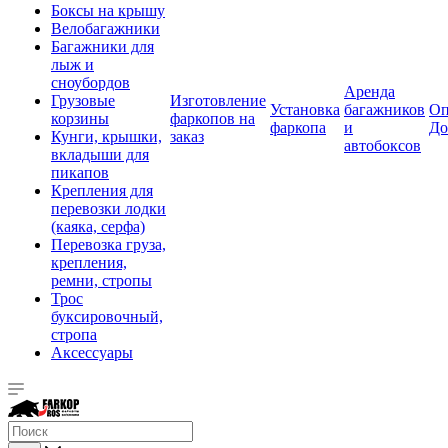
Боксы на крышу
Велобагажники
Багажники для
лыж и
сноубордов
Аренда
Грузовые
Изготовление
Установка
багажников
Оп
корзины
фаркопов на
фаркопа
и
До
Кунги, крышки,
заказ
автобоксов
вкладыши для
пикапов
Крепления для
перевозки лодки
(каяка, серфа)
Перевозка груза,
крепления,
ремни, стропы
Трос
буксировочный,
стропа
Аксессуары