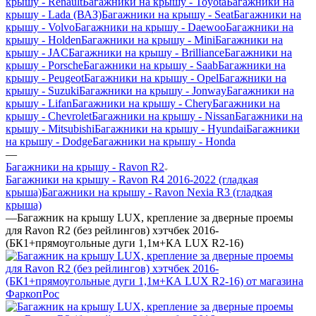
крышу - Renault
Багажники на крышу - Toyota
Багажники на
крышу - Lada (ВАЗ)
Багажники на крышу - Seat
Багажники на
крышу - Volvo
Багажники на крышу - Daewoo
Багажники на
крышу - Holden
Багажники на крышу - Mini
Багажники на
крышу - JAC
Багажники на крышу - Brilliance
Багажники на
крышу - Porsche
Багажники на крышу - Saab
Багажники на
крышу - Peugeot
Багажники на крышу - Opel
Багажники на
крышу - Suzuki
Багажники на крышу - Jonway
Багажники на
крышу - Lifan
Багажники на крышу - Chery
Багажники на
крышу - Chevrolet
Багажники на крышу - Nissan
Багажники на
крышу - Mitsubishi
Багажники на крышу - Hyundai
Багажники
на крышу - Dodge
Багажники на крышу - Honda
—
Багажники на крышу - Ravon R2
Багажники на крышу - Ravon R4 2016-2022 (гладкая
крыша)
Багажники на крышу - Ravon Nexia R3 (гладкая
крыша)
—
Багажник на крышу LUX, крепление за дверные проемы
для Ravon R2 (без рейлингов) хэтчбек 2016-
(БК1+прямоугольные дуги 1,1м+КА LUX R2-16)