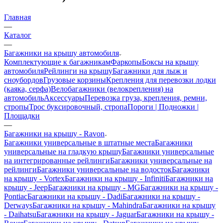
Главная
—
Каталог
—
Багажники на крышу автомобиля
Комплектующие к багажникам
Фаркопы
Боксы на крышу
автомобиля
Рейлинги на крышу
Багажники для лыж и
сноубордов
Грузовые корзины
Крепления для перевозки лодки
(каяка, серфа)
Велобагажники (велокрепления) на
автомобиль
Аксессуары
Перевозка груза, крепления, ремни,
стропы
Трос буксировочный, стропа
Пороги | Подножки |
Площадки
—
Багажники на крышу - Ravon
Багажники универсальные в штатные места
Багажники
универсальные на гладкую крышу
Багажники универсальные
на интегрированные рейлинги
Багажники универсальные на
рейлинги
Багажники универсальные на водосток
Багажники
на крышу - Vortex
Багажники на крышу - Infiniti
Багажники на
крышу - Jeep
Багажники на крышу - MG
Багажники на крышу -
Pontiac
Багажники на крышу - Dadi
Багажники на крышу -
Derways
Багажники на крышу - Mahindra
Багажники на крышу
- Daihatsu
Багажники на крышу - Jaguar
Багажники на крышу -