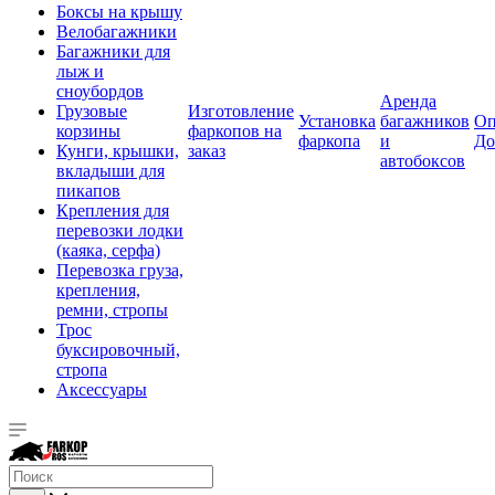
Боксы на крышу
Велобагажники
Багажники для
лыж и
сноубордов
Аренда
Грузовые
Изготовление
Установка
багажников
Оп
корзины
фаркопов на
фаркопа
и
До
Кунги, крышки,
заказ
автобоксов
вкладыши для
пикапов
Крепления для
перевозки лодки
(каяка, серфа)
Перевозка груза,
крепления,
ремни, стропы
Трос
буксировочный,
стропа
Аксессуары