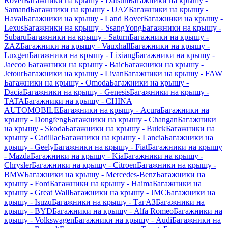
Rover
Багажники на крышу - Datsun
Багажники на крышу -
Samand
Багажники на крышу - UAZ
Багажники на крышу -
Haval
Багажники на крышу - Land Rover
Багажники на крышу -
Lexus
Багажники на крышу - SsangYong
Багажники на крышу -
Subaru
Багажники на крышу - Saturn
Багажники на крышу -
ZAZ
Багажники на крышу - Vauxhall
Багажники на крышу -
Luxgen
Багажники на крышу - Lixiang
Багажники на крышу -
Jaecoo
Багажники на крышу - Baic
Багажники на крышу -
Jetour
Багажники на крышу - Livan
Багажники на крышу - FAW
Багажники на крышу - Omoda
Багажники на крышу -
Dacia
Багажники на крышу - Genesis
Багажники на крышу -
TATA
Багажники на крышу - CHINA
AUTOMOBILE
Багажники на крышу - Acura
Багажники на
крышу - Dongfeng
Багажники на крышу - Changan
Багажники
на крышу - Skoda
Багажники на крышу - Buick
Багажники на
крышу - Cadillac
Багажники на крышу - Lancia
Багажники на
крышу - Geely
Багажники на крышу - Fiat
Багажники на крышу
- Mazda
Багажники на крышу - Kia
Багажники на крышу -
Chrysler
Багажники на крышу - Citroen
Багажники на крышу -
BMW
Багажники на крышу - Mercedes-Benz
Багажники на
крышу - Ford
Багажники на крышу - Haima
Багажники на
крышу - Great Wall
Багажники на крышу - JMC
Багажники на
крышу - Isuzu
Багажники на крышу - ТагАЗ
Багажники на
крышу - BYD
Багажники на крышу - Alfa Romeo
Багажники на
крышу - Volkswagen
Багажники на крышу - Audi
Багажники на