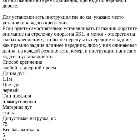
автобагажника во время движения, при езде по неровной
дороге.
Для установки есть инструкция где до см. указано место
установки каждого крепления.
Если будете самостоятельно устанавливать багажник обратите
внимание на стрелочку опоры на БК1, и метки - отверстия на
скобах креплениях, чтобы не перепутать передние и задние,
как правило задние длиннее передних, либо у них одинаковая
длина. на каждой резинке есть номер, в инструкции написано
куда его устанавливать.
Способ крепления
скобой за дверной проем
Длина дуг
1,1м
Цвет дуг
черный
Тип профиля
прямоугольный
Материал дуг
сталь
Допустимая нагрузка, кг.
75
Вес багажника, кг.
5