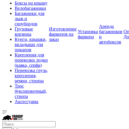
Боксы на крышу
Велобагажники
Багажники для
лыж и
сноубордов
Аренда
Грузовые
Изготовление
Установка
багажников
Оп
корзины
фаркопов на
фаркопа
и
До
Кунги, крышки,
заказ
автобоксов
вкладыши для
пикапов
Крепления для
перевозки лодки
(каяка, серфа)
Перевозка груза,
крепления,
ремни, стропы
Трос
буксировочный,
стропа
Аксессуары