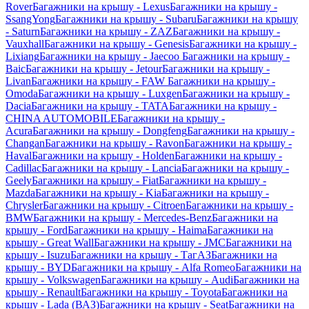
Rover
Багажники на крышу - Lexus
Багажники на крышу -
SsangYong
Багажники на крышу - Subaru
Багажники на крышу
- Saturn
Багажники на крышу - ZAZ
Багажники на крышу -
Vauxhall
Багажники на крышу - Genesis
Багажники на крышу -
Lixiang
Багажники на крышу - Jaecoo
Багажники на крышу -
Baic
Багажники на крышу - Jetour
Багажники на крышу -
Livan
Багажники на крышу - FAW
Багажники на крышу -
Omoda
Багажники на крышу - Luxgen
Багажники на крышу -
Dacia
Багажники на крышу - TATA
Багажники на крышу -
CHINA AUTOMOBILE
Багажники на крышу -
Acura
Багажники на крышу - Dongfeng
Багажники на крышу -
Changan
Багажники на крышу - Ravon
Багажники на крышу -
Haval
Багажники на крышу - Holden
Багажники на крышу -
Cadillac
Багажники на крышу - Lancia
Багажники на крышу -
Geely
Багажники на крышу - Fiat
Багажники на крышу -
Mazda
Багажники на крышу - Kia
Багажники на крышу -
Chrysler
Багажники на крышу - Citroen
Багажники на крышу -
BMW
Багажники на крышу - Mercedes-Benz
Багажники на
крышу - Ford
Багажники на крышу - Haima
Багажники на
крышу - Great Wall
Багажники на крышу - JMC
Багажники на
крышу - Isuzu
Багажники на крышу - ТагАЗ
Багажники на
крышу - BYD
Багажники на крышу - Alfa Romeo
Багажники на
крышу - Volkswagen
Багажники на крышу - Audi
Багажники на
крышу - Renault
Багажники на крышу - Toyota
Багажники на
крышу - Lada (ВАЗ)
Багажники на крышу - Seat
Багажники на