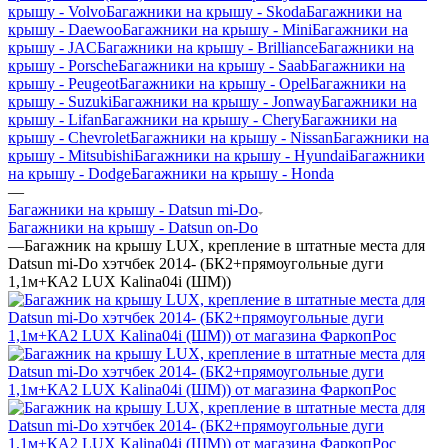
крышу - Volvo
Багажники на крышу - Skoda
Багажники на
крышу - Daewoo
Багажники на крышу - Mini
Багажники на
крышу - JAC
Багажники на крышу - Brilliance
Багажники на
крышу - Porsche
Багажники на крышу - Saab
Багажники на
крышу - Peugeot
Багажники на крышу - Opel
Багажники на
крышу - Suzuki
Багажники на крышу - Jonway
Багажники на
крышу - Lifan
Багажники на крышу - Chery
Багажники на
крышу - Chevrolet
Багажники на крышу - Nissan
Багажники на
крышу - Mitsubishi
Багажники на крышу - Hyundai
Багажники
на крышу - Dodge
Багажники на крышу - Honda
—
Багажники на крышу - Datsun mi-Do
Багажники на крышу - Datsun on-Do
—
Багажник на крышу LUX, крепление в штатные места для
Datsun mi-Do хэтчбек 2014- (БК2+прямоугольные дуги
1,1м+КА2 LUX Kalina04i (ШМ))