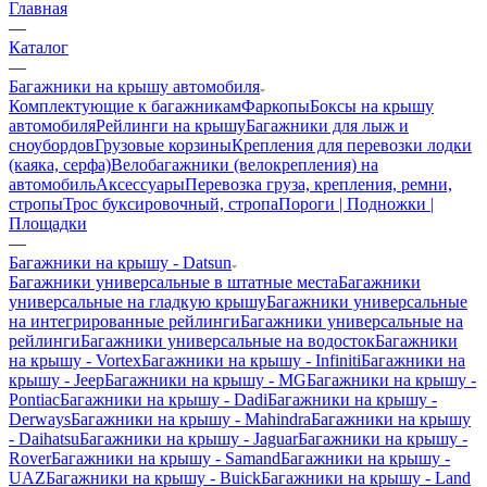
Главная
—
Каталог
—
Багажники на крышу автомобиля
Комплектующие к багажникам
Фаркопы
Боксы на крышу
автомобиля
Рейлинги на крышу
Багажники для лыж и
сноубордов
Грузовые корзины
Крепления для перевозки лодки
(каяка, серфа)
Велобагажники (велокрепления) на
автомобиль
Аксессуары
Перевозка груза, крепления, ремни,
стропы
Трос буксировочный, стропа
Пороги | Подножки |
Площадки
—
Багажники на крышу - Datsun
Багажники универсальные в штатные места
Багажники
универсальные на гладкую крышу
Багажники универсальные
на интегрированные рейлинги
Багажники универсальные на
рейлинги
Багажники универсальные на водосток
Багажники
на крышу - Vortex
Багажники на крышу - Infiniti
Багажники на
крышу - Jeep
Багажники на крышу - MG
Багажники на крышу -
Pontiac
Багажники на крышу - Dadi
Багажники на крышу -
Derways
Багажники на крышу - Mahindra
Багажники на крышу
- Daihatsu
Багажники на крышу - Jaguar
Багажники на крышу -
Rover
Багажники на крышу - Samand
Багажники на крышу -
UAZ
Багажники на крышу - Buick
Багажники на крышу - Land