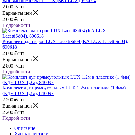
Базовый комплект 1 LUX (БК1 LUX), 690014
2 000
₽
/шт
Варианты цен
2 000
₽
/шт
Подробности
Комплект адаптеров LUX LacettiSd04 (КА LUX LacettiSd04),
690618
2 800
₽
/шт
Варианты цен
2 800
₽
/шт
Подробности
Комплект дуг прямоугольных LUX 1,2м в пластике (1,4мм)
(КДЧ LUX 1,2м), 846097
2 200
₽
/шт
Варианты цен
2 200
₽
/шт
Подробности
Описание
Характеристики