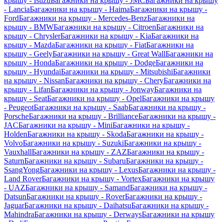
крышу - Isuzu
Багажники на крышу - JMC
Багажники на крышу
- Lancia
Багажники на крышу - Haima
Багажники на крышу -
Ford
Багажники на крышу - Mercedes-Benz
Багажники на
крышу - BMW
Багажники на крышу - Citroen
Багажники на
крышу - Chrysler
Багажники на крышу - Kia
Багажники на
крышу - Mazda
Багажники на крышу - Fiat
Багажники на
крышу - Geely
Багажники на крышу - Great Wall
Багажники на
крышу - Honda
Багажники на крышу - Dodge
Багажники на
крышу - Hyundai
Багажники на крышу - Mitsubishi
Багажники
на крышу - Nissan
Багажники на крышу - Chery
Багажники на
крышу - Lifan
Багажники на крышу - Jonway
Багажники на
крышу - Seat
Багажники на крышу - Opel
Багажники на крышу
- Peugeot
Багажники на крышу - Saab
Багажники на крышу -
Porsche
Багажники на крышу - Brilliance
Багажники на крышу -
JAC
Багажники на крышу - Mini
Багажники на крышу -
Holden
Багажники на крышу - Skoda
Багажники на крышу -
Volvo
Багажники на крышу - Suzuki
Багажники на крышу -
Vauxhall
Багажники на крышу - ZAZ
Багажники на крышу -
Saturn
Багажники на крышу - Subaru
Багажники на крышу -
SsangYong
Багажники на крышу - Lexus
Багажники на крышу -
Land Rover
Багажники на крышу - Vortex
Багажники на крышу
- UAZ
Багажники на крышу - Samand
Багажники на крышу -
Datsun
Багажники на крышу - Rover
Багажники на крышу -
Jaguar
Багажники на крышу - Daihatsu
Багажники на крышу -
Mahindra
Багажники на крышу - Derways
Багажники на крышу