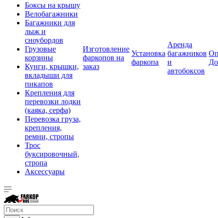
Боксы на крышу
Велобагажники
Багажники для
лыж и
сноубордов
Аренда
Грузовые
Изготовление
Установка
багажников
Оп
корзины
фаркопов на
фаркопа
и
До
Кунги, крышки,
заказ
автобоксов
вкладыши для
пикапов
Крепления для
перевозки лодки
(каяка, серфа)
Перевозка груза,
крепления,
ремни, стропы
Трос
буксировочный,
стропа
Аксессуары