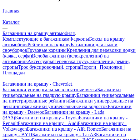
Главная
—
Каталог
—
Багажники на крышу автомобиля
Комплектующие к багажникам
Фаркопы
Боксы на крышу
автомобиля
Рейлинги на крышу
Багажники для лыж и
сноубордов
Грузовые корзины
Крепления для перевозки лодки
(каяка, серфа)
Велобагажники (велокрепления) на
автомобиль
Аксессуары
Перевозка груза, крепления, ремни,
стропы
Трос буксировочный, стропа
Пороги | Подножки |
Площадки
—
Багажники на крышу - Chevrolet
Багажники универсальные в штатные места
Багажники
универсальные на гладкую крышу
Багажники универсальные
на интегрированные рейлинги
Багажники универсальные на
рейлинги
Багажники универсальные на водосток
Багажники
на крышу - Daewoo
Багажники на крышу - Lada
(ВАЗ)
Багажники на крышу - Toyota
Багажники на крышу -
Renault
Багажники на крышу - Audi
Багажники на крышу -
Volkswagen
Багажники на крышу - Alfa Romeo
Багажники на
крышу - BYD
Багажники на крышу - ТагАЗ
Багажники на