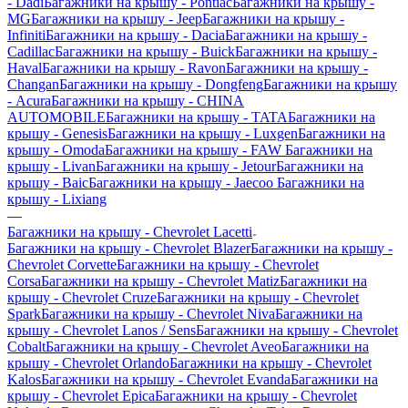
- Dadi
Багажники на крышу - Pontiac
Багажники на крышу -
MG
Багажники на крышу - Jeep
Багажники на крышу -
Infiniti
Багажники на крышу - Dacia
Багажники на крышу -
Cadillac
Багажники на крышу - Buick
Багажники на крышу -
Haval
Багажники на крышу - Ravon
Багажники на крышу -
Changan
Багажники на крышу - Dongfeng
Багажники на крышу
- Acura
Багажники на крышу - CHINA
AUTOMOBILE
Багажники на крышу - TATA
Багажники на
крышу - Genesis
Багажники на крышу - Luxgen
Багажники на
крышу - Omoda
Багажники на крышу - FAW
Багажники на
крышу - Livan
Багажники на крышу - Jetour
Багажники на
крышу - Baic
Багажники на крышу - Jaecoo
Багажники на
крышу - Lixiang
—
Багажники на крышу - Chevrolet Lacetti
Багажники на крышу - Chevrolet Blazer
Багажники на крышу -
Chevrolet Corvette
Багажники на крышу - Chevrolet
Corsa
Багажники на крышу - Chevrolet Matiz
Багажники на
крышу - Chevrolet Cruze
Багажники на крышу - Chevrolet
Spark
Багажники на крышу - Chevrolet Niva
Багажники на
крышу - Chevrolet Lanos / Sens
Багажники на крышу - Chevrolet
Cobalt
Багажники на крышу - Chevrolet Aveo
Багажники на
крышу - Chevrolet Orlando
Багажники на крышу - Chevrolet
Kalos
Багажники на крышу - Chevrolet Evanda
Багажники на
крышу - Chevrolet Epica
Багажники на крышу - Chevrolet