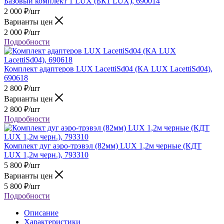
Базовый комплект 1 LUX (БК1 LUX), 690014
2 000
₽
/шт
Варианты цен
2 000
₽
/шт
Подробности
Комплект адаптеров LUX LacettiSd04 (КА LUX LacettiSd04),
690618
2 800
₽
/шт
Варианты цен
2 800
₽
/шт
Подробности
Комплект дуг аэро-трэвэл (82мм) LUX 1,2м черные (КДТ
LUX 1,2м черн.), 793310
5 800
₽
/шт
Варианты цен
5 800
₽
/шт
Подробности
Описание
Характеристики