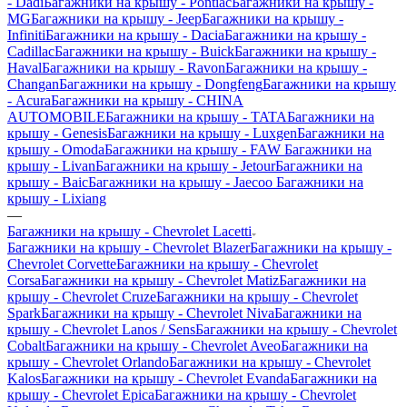
- Dadi
Багажники на крышу - Pontiac
Багажники на крышу -
MG
Багажники на крышу - Jeep
Багажники на крышу -
Infiniti
Багажники на крышу - Dacia
Багажники на крышу -
Cadillac
Багажники на крышу - Buick
Багажники на крышу -
Haval
Багажники на крышу - Ravon
Багажники на крышу -
Changan
Багажники на крышу - Dongfeng
Багажники на крышу
- Acura
Багажники на крышу - CHINA
AUTOMOBILE
Багажники на крышу - TATA
Багажники на
крышу - Genesis
Багажники на крышу - Luxgen
Багажники на
крышу - Omoda
Багажники на крышу - FAW
Багажники на
крышу - Livan
Багажники на крышу - Jetour
Багажники на
крышу - Baic
Багажники на крышу - Jaecoo
Багажники на
крышу - Lixiang
—
Багажники на крышу - Chevrolet Lacetti
Багажники на крышу - Chevrolet Blazer
Багажники на крышу -
Chevrolet Corvette
Багажники на крышу - Chevrolet
Corsa
Багажники на крышу - Chevrolet Matiz
Багажники на
крышу - Chevrolet Cruze
Багажники на крышу - Chevrolet
Spark
Багажники на крышу - Chevrolet Niva
Багажники на
крышу - Chevrolet Lanos / Sens
Багажники на крышу - Chevrolet
Cobalt
Багажники на крышу - Chevrolet Aveo
Багажники на
крышу - Chevrolet Orlando
Багажники на крышу - Chevrolet
Kalos
Багажники на крышу - Chevrolet Evanda
Багажники на
крышу - Chevrolet Epica
Багажники на крышу - Chevrolet