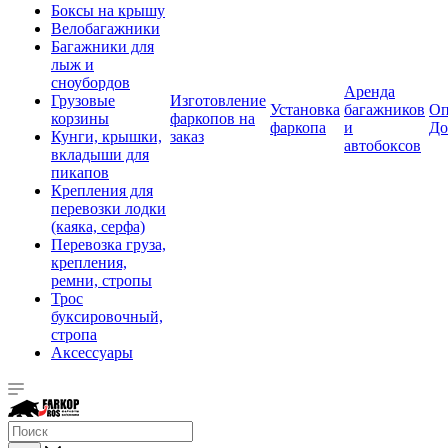
Боксы на крышу
Велобагажники
Багажники для
лыж и
сноубордов
Аренда
Грузовые
Изготовление
Установка
багажников
Оп
корзины
фаркопов на
фаркопа
и
До
Кунги, крышки,
заказ
автобоксов
вкладыши для
пикапов
Крепления для
перевозки лодки
(каяка, серфа)
Перевозка груза,
крепления,
ремни, стропы
Трос
буксировочный,
стропа
Аксессуары