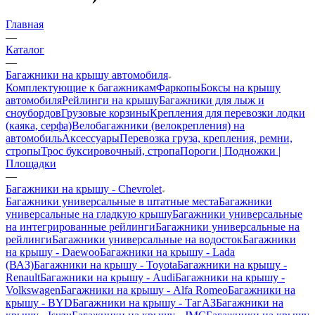
Главная
—
Каталог
—
Багажники на крышу автомобиля
Комплектующие к багажникам
Фаркопы
Боксы на крышу
автомобиля
Рейлинги на крышу
Багажники для лыж и
сноубордов
Грузовые корзины
Крепления для перевозки лодки
(каяка, серфа)
Велобагажники (велокрепления) на
автомобиль
Аксессуары
Перевозка груза, крепления, ремни,
стропы
Трос буксировочный, стропа
Пороги | Подножки |
Площадки
—
Багажники на крышу - Chevrolet
Багажники универсальные в штатные места
Багажники
универсальные на гладкую крышу
Багажники универсальные
на интегрированные рейлинги
Багажники универсальные на
рейлинги
Багажники универсальные на водосток
Багажники
на крышу - Daewoo
Багажники на крышу - Lada
(ВАЗ)
Багажники на крышу - Toyota
Багажники на крышу -
Renault
Багажники на крышу - Audi
Багажники на крышу -
Volkswagen
Багажники на крышу - Alfa Romeo
Багажники на
крышу - BYD
Багажники на крышу - ТагАЗ
Багажники на