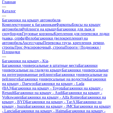
Главная
—
Каталог
—
Багажники на крышу автомобиля
Комплектующие к багажникам
Фаркопы
Боксы на крышу
автомобиля
Рейлинги на крышу
Багажники для лыж и
сноубордов
Грузовые корзины
Крепления для перевозки лодки
(каяка, серфа)
Велобагажники (велокрепления) на
автомобиль
Аксессуары
Перевозка груза, крепления, ремни,
стропы
Трос буксировочный, стропа
Пороги | Подножки |
Площадки
—
Багажники на крышу - Kia
Багажники универсальные в штатные места
Багажники
универсальные на гладкую крышу
Багажники универсальные
на интегрированные рейлинги
Багажники универсальные на
рейлинги
Багажники универсальные на водосток
Багажники
на крышу - Daewoo
Багажники на крышу - Lada
(ВАЗ)
Багажники на крышу - Toyota
Багажники на крышу -
Renault
Багажники на крышу - Audi
Багажники на крышу -
Volkswagen
Багажники на крышу - Alfa Romeo
Багажники на
крышу - BYD
Багажники на крышу - ТагАЗ
Багажники на
крышу - Isuzu
Багажники на крышу - JMC
Багажники на крышу
- Lancia
Багажники на крышу - Haima
Багажники на крышу -