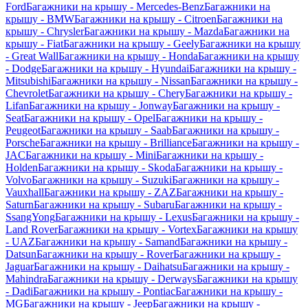
Ford
Багажники на крышу - Mercedes-Benz
Багажники на
крышу - BMW
Багажники на крышу - Citroen
Багажники на
крышу - Chrysler
Багажники на крышу - Mazda
Багажники на
крышу - Fiat
Багажники на крышу - Geely
Багажники на крышу
- Great Wall
Багажники на крышу - Honda
Багажники на крышу
- Dodge
Багажники на крышу - Hyundai
Багажники на крышу -
Mitsubishi
Багажники на крышу - Nissan
Багажники на крышу -
Chevrolet
Багажники на крышу - Chery
Багажники на крышу -
Lifan
Багажники на крышу - Jonway
Багажники на крышу -
Seat
Багажники на крышу - Opel
Багажники на крышу -
Peugeot
Багажники на крышу - Saab
Багажники на крышу -
Porsche
Багажники на крышу - Brilliance
Багажники на крышу -
JAC
Багажники на крышу - Mini
Багажники на крышу -
Holden
Багажники на крышу - Skoda
Багажники на крышу -
Volvo
Багажники на крышу - Suzuki
Багажники на крышу -
Vauxhall
Багажники на крышу - ZAZ
Багажники на крышу -
Saturn
Багажники на крышу - Subaru
Багажники на крышу -
SsangYong
Багажники на крышу - Lexus
Багажники на крышу -
Land Rover
Багажники на крышу - Vortex
Багажники на крышу
- UAZ
Багажники на крышу - Samand
Багажники на крышу -
Datsun
Багажники на крышу - Rover
Багажники на крышу -
Jaguar
Багажники на крышу - Daihatsu
Багажники на крышу -
Mahindra
Багажники на крышу - Derways
Багажники на крышу
- Dadi
Багажники на крышу - Pontiac
Багажники на крышу -
MG
Багажники на крышу - Jeep
Багажники на крышу -