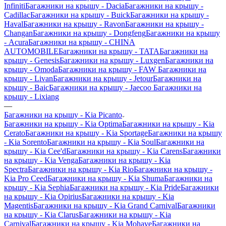
Infiniti
Багажники на крышу - Dacia
Багажники на крышу -
Cadillac
Багажники на крышу - Buick
Багажники на крышу -
Haval
Багажники на крышу - Ravon
Багажники на крышу -
Changan
Багажники на крышу - Dongfeng
Багажники на крышу
- Acura
Багажники на крышу - CHINA
AUTOMOBILE
Багажники на крышу - TATA
Багажники на
крышу - Genesis
Багажники на крышу - Luxgen
Багажники на
крышу - Omoda
Багажники на крышу - FAW
Багажники на
крышу - Livan
Багажники на крышу - Jetour
Багажники на
крышу - Baic
Багажники на крышу - Jaecoo
Багажники на
крышу - Lixiang
—
Багажники на крышу - Kia Picanto
Багажники на крышу - Kia Optima
Багажники на крышу - Kia
Cerato
Багажники на крышу - Kia Sportage
Багажники на крышу
- Kia Sorento
Багажники на крышу - Kia Soul
Багажники на
крышу - Kia Cee'd
Багажники на крышу - Kia Carens
Багажники
на крышу - Kia Venga
Багажники на крышу - Kia
Spectra
Багажники на крышу - Kia Rio
Багажники на крышу -
Kia Pro Ceed
Багажники на крышу - Kia Shuma
Багажники на
крышу - Kia Sephia
Багажники на крышу - Kia Pride
Багажники
на крышу - Kia Opirius
Багажники на крышу - Kia
Magentis
Багажники на крышу - Kia Grand Carnival
Багажники
на крышу - Kia Clarus
Багажники на крышу - Kia
Carnival
Багажники на крышу - Kia Mohave
Багажники на