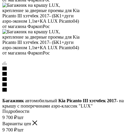
Багажник
автомобильный
Kia Piсanto III хэтчбек 2017-
на
крышу с поперечинами аэро-классик "LUX"
Подробности
9 700
₽
/шт
Варианты цен
9 700
₽
/шт