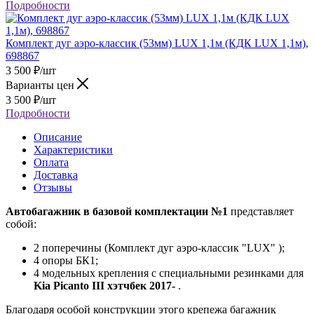
Подробности
Комплект дуг аэро-классик (53мм) LUX 1,1м (КДК LUX 1,1м),
698867
3 500
₽
/шт
Варианты цен
3 500
₽
/шт
Подробности
Описание
Характеристики
Оплата
Доставка
Отзывы
Автобагажник в базовой комплектации №1
представляет
собой:
2 поперечины (Комплект дуг аэро-классик "LUX" );
4 опоры БК1;
4 модельных крепления с специальными резинками для
Kia Piсanto III хэтчбек 2017-
.
Благодаря особой конструкции этого крепежа багажник