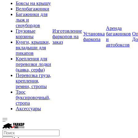
Боксы на крышу
Велобагажники
Багажники для
лыж и
сноубордов
Аренда
Грузовые
Изготовление
Установка
багажников
Оп
корзины
фаркопов на
фаркопа
и
До
Кунги, крышки,
заказ
автобоксов
вкладыши для
пикапов
Крепления для
перевозки лодки
(каяка, серфа)
Перевозка груза,
крепления,
ремни, стропы
Трос
буксировочный,
стропа
Аксессуары