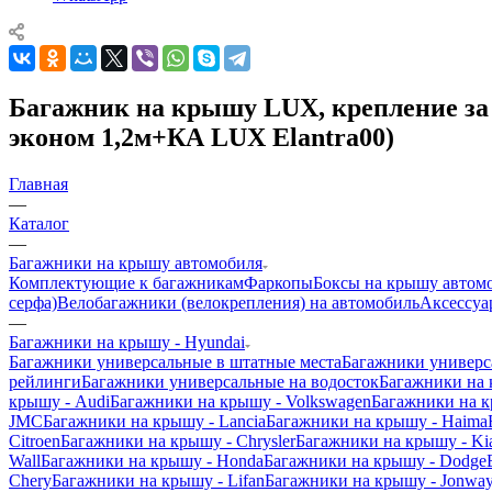
Багажник на крышу LUX, крепление за д
эконом 1,2м+КА LUX Elantra00)
Главная
—
Каталог
—
Багажники на крышу автомобиля
Комплектующие к багажникам
Фаркопы
Боксы на крышу автом
серфа)
Велобагажники (велокрепления) на автомобиль
Аксессуа
—
Багажники на крышу - Hyundai
Багажники универсальные в штатные места
Багажники универс
рейлинги
Багажники универсальные на водосток
Багажники на
крышу - Audi
Багажники на крышу - Volkswagen
Багажники на к
JMC
Багажники на крышу - Lancia
Багажники на крышу - Haima
Citroen
Багажники на крышу - Chrysler
Багажники на крышу - Ki
Wall
Багажники на крышу - Honda
Багажники на крышу - Dodge
Chery
Багажники на крышу - Lifan
Багажники на крышу - Jonwa