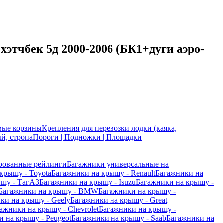
хэтчбек 5д 2000-2006 (БК1+дуги аэро-
вые корзины
Крепления для перевозки лодки (каяка,
й, стропа
Пороги | Подножки | Площадки
рованные рейлинги
Багажники универсальные на
крышу - Toyota
Багажники на крышу - Renault
Багажники на
ышу - ТагАЗ
Багажники на крышу - Isuzu
Багажники на крышу -
Багажники на крышу - BMW
Багажники на крышу -
ки на крышу - Geely
Багажники на крышу - Great
ажники на крышу - Chevrolet
Багажники на крышу -
 на крышу - Peugeot
Багажники на крышу - Saab
Багажники на