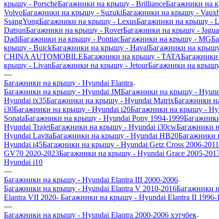
крышу - Porsche
Багажники на крышу - Brilliance
Багажники на 
Volvo
Багажники на крышу - Suzuki
Багажники на крышу - Vauxh
SsangYong
Багажники на крышу - Lexus
Багажники на крышу - L
Datsun
Багажники на крышу - Rover
Багажники на крышу - Jagua
Dadi
Багажники на крышу - Pontiac
Багажники на крышу - MG
Ба
крышу - Buick
Багажники на крышу - Haval
Багажники на крышу
CHINA AUTOMOBILE
Багажники на крышу - TATA
Багажники 
крышу - Livan
Багажники на крышу - Jetour
Багажники на крышу 
—
Багажники на крышу - Hyundai Elantra
Багажники на крышу - Hyundai JM
Багажники на крышу - Hyund
Hyundai ix35
Багажники на крышу - Hyundai Matrix
Багажники на
i30
Багажники на крышу - Hyundai i20
Багажники на крышу - Hyu
Sonata
Багажники на крышу - Hyundai Pony 1994-1999
Багажники
Hyundai Trajet
Багажники на крышу - Hyundai i30cw
Багажники н
Hyundai Lavita
Багажники на крышу - Hyundai HB20
Багажники н
Hyundai i45
Багажники на крышу - Hyundai Getz Cross 2006-2011
GV70 2020-2023
Багажники на крышу - Hyundai Grace 2005-201
Hyundai i10
—
Багажники на крышу - Hyundai Elantra III 2000-2006
Багажники на крышу - Hyundai Elantra V 2010-2016
Багажники н
Elantra VII 2020-
Багажники на крышу - Hyundai Elantra II 1996-
—
Багажники на крышу - Hyundai Elantra 2000-2006 хэтчбек