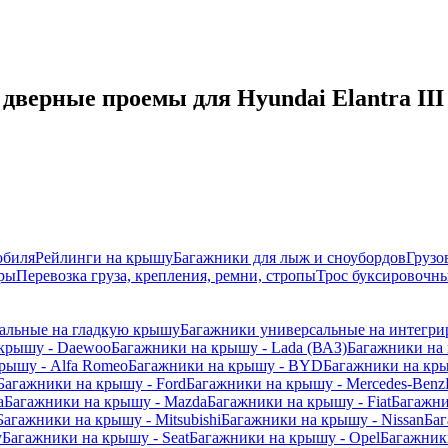
верные проемы для Hyundai Elantra III 
обиля
Рейлинги на крышу
Багажники для лыж и сноубордов
Грузо
ры
Перевозка груза, крепления, ремни, стропы
Трос буксировочны
альные на гладкую крышу
Багажники универсальные на интегри
 крышу - Daewoo
Багажники на крышу - Lada (ВАЗ)
Багажники на 
рышу - Alfa Romeo
Багажники на крышу - BYD
Багажники на кр
Багажники на крышу - Ford
Багажники на крышу - Mercedes-Benz
a
Багажники на крышу - Mazda
Багажники на крышу - Fiat
Багажни
Багажники на крышу - Mitsubishi
Багажники на крышу - Nissan
Баг
y
Багажники на крышу - Seat
Багажники на крышу - Opel
Багажники