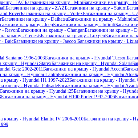
крышу - JAC
Багажники на крышу - Mini
Багажники на крышу - Ho
all
Багажники на крышу - ZAZ
Багажники на крышу - Saturn
Бага
and Rover
Багажники на крышу - Vortex
Багажники на крышу - U
r
Багажники на крышу - Daihatsu
Багажники на крышу - Mahindra
гажники на крышу - Jeep
Багажники на крышу - Infiniti
Багажники
 - Ravon
Багажники на крышу - Changan
Багажники на крышу - D
на крышу - Genesis
Багажники на крышу - Luxgen
Багажники на 
- Baic
Багажники на крышу - Jaecoo
Багажники на крышу - Lixia
ai Santamo 1996-2003
Багажники на крышу - Hyundai Tucson
Бага
 крышу - Hyundai Starex
Багажники на крышу - Hyundai Solaris
Ба
ndai Getz 2002-2011
Багажники на крышу - Hyundai Accent
Багаж
 на крышу - Hyundai Lantra
Багажники на крышу - Hyundai Atos
Б
а крышу - Hyundai H1 1997-2023
Багажники на крышу - Hyundai 
а крышу - Hyundai Palisade
Багажники на крышу - Hyundai Avant
Багажники на крышу - Hyundai i25
Багажники на крышу - Hyundai
3
Багажники на крышу - Hyundai H100 Porter 1992-2006
Багажники
а крышу - Hyundai Elantra IV 2006-2010
Багажники на крышу - Hyu
1999