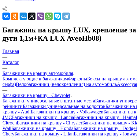
Багажник на крышу LUX, крепление за 
дуги 1,1м+КА LUX AveoHb08)
Главная
—
Каталог
—
Багажники на крышу автомобиля
Комплектующие к багажникам
Фаркопы
Боксы на крышу автом
серфа)
Велобагажники (велокрепления) на автомобиль
Аксессуа
—
Багажники на крышу - Chevrolet
Багажники универсальные в штатные места
Багажники универс
рейлинги
Багажники универсальные на водосток
Багажники на
крышу - Audi
Багажники на крышу - Volkswagen
Багажники на к
JMC
Багажники на крышу - Lancia
Багажники на крышу - Haima
Citroen
Багажники на крышу - Chrysler
Багажники на крышу - Ki
Wall
Багажники на крышу - Honda
Багажники на крышу - Dodge
Chery
Багажники на крышу - Lifan
Багажники на крышу - Jonwa