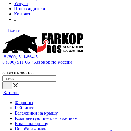
Услуги
Производители
Контакты
...
Войти
8 (800) 511-66-45
8 (800) 511-66-45
Звонок по России
Заказать звонок
Каталог
Фаркопы
Рейлинги
Багажники на крышу
Комплектующие к багажникам
Боксы на крышу
Велобагажники