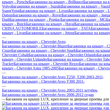
крышу - Porsche
Багажники на крышу - Brilliance
Багажники на 
Volvo
Багажники на крышу - Suzuki
Багажники на крышу - Vauxh
SsangYong
Багажники на крышу - Lexus
Багажники на крышу - L
Datsun
Багажники на крышу - Rover
Багажники на крышу - Jagua
Dadi
Багажники на крышу - Pontiac
Багажники на крышу - MG
Ба
крышу - Buick
Багажники на крышу - Haval
Багажники на крышу
CHINA AUTOMOBILE
Багажники на крышу - TATA
Багажники 
крышу - Livan
Багажники на крышу - Jetour
Багажники на крышу 
—
Багажники на крышу - Chevrolet Aveo
Багажники на крышу - Chevrolet Blazer
Багажники на крышу - Che
Cruze
Багажники на крышу - Chevrolet Spark
Багажники на крышу
Chevrolet Cobalt
Багажники на крышу - Chevrolet Orlando
Багажни
крышу - Chevrolet Uplander
Багажники на крышу - Chevrolet Tah
Tracker
Багажники на крышу - Chevrolet Rezzo
Багажники на кры
крышу - Chevrolet Astra 1985-2005
Багажники на крышу - Chevrol
—
Багажники на крышу - Chevrolet Aveo T250, T200 2003-2011
Багажники на крышу - Chevrolet Aveo T300 2011-
—
Багажники на крышу - Chevrolet Aveo 2003-2011 хетчбек
Багажники на крышу - Chevrolet Aveo 2006-2012 седан
—
Багажник на крышу LUX, крепление за дверные проемы для 