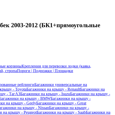
чбек 2003-2012 (БК1+прямоугольные
вые корзины
Крепления для перевозки лодки (каяка,
й, стропа
Пороги | Подножки | Площадки
рованные рейлинги
Багажники универсальные на
крышу - Toyota
Багажники на крышу - Renault
Багажники на
ышу - ТагАЗ
Багажники на крышу - Isuzu
Багажники на крышу -
Багажники на крышу - BMW
Багажники на крышу -
ки на крышу - Geely
Багажники на крышу - Great
агажники на крышу - Nissan
Багажники на крышу -
 на крышу - Peugeot
Багажники на крышу - Saab
Багажники на