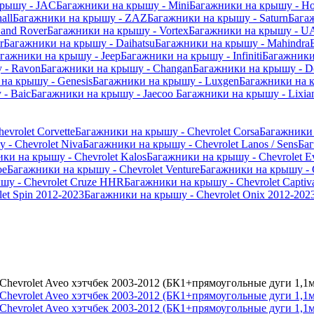
крышу - JAC
Багажники на крышу - Mini
Багажники на крышу - Ho
all
Багажники на крышу - ZAZ
Багажники на крышу - Saturn
Бага
and Rover
Багажники на крышу - Vortex
Багажники на крышу - U
r
Багажники на крышу - Daihatsu
Багажники на крышу - Mahindra
гажники на крышу - Jeep
Багажники на крышу - Infiniti
Багажники
 - Ravon
Багажники на крышу - Changan
Багажники на крышу - D
на крышу - Genesis
Багажники на крышу - Luxgen
Багажники на 
- Baic
Багажники на крышу - Jaecoo
Багажники на крышу - Lixia
vrolet Corvette
Багажники на крышу - Chevrolet Corsa
Багажники 
 - Chevrolet Niva
Багажники на крышу - Chevrolet Lanos / Sens
Баг
ки на крышу - Chevrolet Kalos
Багажники на крышу - Chevrolet E
oe
Багажники на крышу - Chevrolet Venture
Багажники на крышу - C
шу - Chevrolet Cruze HHR
Багажники на крышу - Chevrolet Captiv
et Spin 2012-2023
Багажники на крышу - Chevrolet Onix 2012-202
Chevrolet Aveo хэтчбек 2003-2012 (БК1+прямоугольные дуги 1