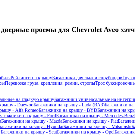
дверные проемы для Chevrolet Aveo хэт
обиля
Рейлинги на крышу
Багажники для лыж и сноубордов
Грузо
ры
Перевозка груза, крепления, ремни, стропы
Трос буксировочны
альные на гладкую крышу
Багажники универсальные на интегри
 крышу - Daewoo
Багажники на крышу - Lada (ВАЗ)
Багажники на 
рышу - Alfa Romeo
Багажники на крышу - BYD
Багажники на кр
Багажники на крышу - Ford
Багажники на крышу - Mercedes-Benz
a
Багажники на крышу - Mazda
Багажники на крышу - Fiat
Багажни
Багажники на крышу - Hyundai
Багажники на крышу - Mitsubishi
Б
y
Багажники на крышу - Seat
Багажники на крышу - Opel
Багажники