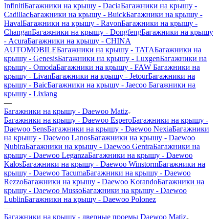
Infiniti
Багажники на крышу - Dacia
Багажники на крышу -
Cadillac
Багажники на крышу - Buick
Багажники на крышу -
Haval
Багажники на крышу - Ravon
Багажники на крышу -
Changan
Багажники на крышу - Dongfeng
Багажники на крышу
- Acura
Багажники на крышу - CHINA
AUTOMOBILE
Багажники на крышу - TATA
Багажники на
крышу - Genesis
Багажники на крышу - Luxgen
Багажники на
крышу - Omoda
Багажники на крышу - FAW
Багажники на
крышу - Livan
Багажники на крышу - Jetour
Багажники на
крышу - Baic
Багажники на крышу - Jaecoo
Багажники на
крышу - Lixiang
—
Багажники на крышу - Daewoo Matiz
Багажники на крышу - Daewoo Espero
Багажники на крышу -
Daewoo Sens
Багажники на крышу - Daewoo Nexia
Багажники
на крышу - Daewoo Lanos
Багажники на крышу - Daewoo
Nubira
Багажники на крышу - Daewoo Gentra
Багажники на
крышу - Daewoo Leganza
Багажники на крышу - Daewoo
Kalos
Багажники на крышу - Daewoo Winstorm
Багажники на
крышу - Daewoo Tacuma
Багажники на крышу - Daewoo
Rezzo
Багажники на крышу - Daewoo Korando
Багажники на
крышу - Daewoo Musso
Багажники на крышу - Daewoo
Lublin
Багажники на крышу - Daewoo Polonez
—
Багажники на крышу - дверные проемы Daewoo Matiz