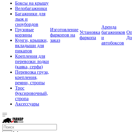
Боксы на крышу
Велобагажники
Багажники для
лыж и
сноубордов
Аренда
Грузовые
Изготовление
Установка
багажников
Оп
корзины
фаркопов на
фаркопа
и
До
Кунги, крышки,
заказ
автобоксов
вкладыши для
пикапов
Крепления для
перевозки лодки
(каяка, серфа)
Перевозка груза,
крепления,
ремни, стропы
Трос
буксировочный,
стропа
Аксессуары