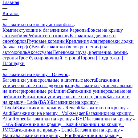
Главная
—
Каталог
—
Багажники на крышу автомобиля
Комплектующие к багажникам
Фаркопы
Боксы на крышу
автомобиля
Рейлинги на крышу
Багажники для лыж и
сноубордов
Грузовые корзины
Крепления для перевозки лодки
(каяка, серфа)
Велобагажники (велокрепления) на
автомобиль
Аксессуары
Перевозка груза, крепления, ремни,
стропы
Трос буксировочный, стропа
Пороги | Подножки |
Площадки
—
Багажники на крышу - Daewoo
Багажники универсальные в штатные места
Багажники
универсальные на гладкую крышу
Багажники универсальные
на интегрированные рейлинги
Багажники универсальные на
рейлинги
Багажники универсальные на водосток
Багажники
на крышу - Lada (ВАЗ)
Багажники на крышу -
Toyota
Багажники на крышу - Renault
Багажники на крышу -
Audi
Багажники на крышу - Volkswagen
Багажники на крышу -
Alfa Romeo
Багажники на крышу - BYD
Багажники на крышу -
ТагАЗ
Багажники на крышу - Isuzu
Багажники на крышу -
JMC
Багажники на крышу - Lancia
Багажники на крышу -
Haima
Багажники на крышу - Ford
Багажники на крышу -