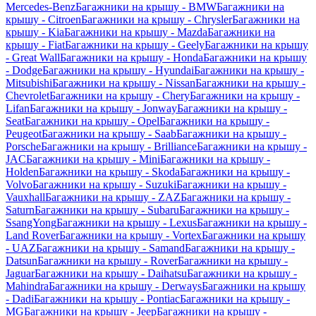
Mercedes-Benz
Багажники на крышу - BMW
Багажники на
крышу - Citroen
Багажники на крышу - Chrysler
Багажники на
крышу - Kia
Багажники на крышу - Mazda
Багажники на
крышу - Fiat
Багажники на крышу - Geely
Багажники на крышу
- Great Wall
Багажники на крышу - Honda
Багажники на крышу
- Dodge
Багажники на крышу - Hyundai
Багажники на крышу -
Mitsubishi
Багажники на крышу - Nissan
Багажники на крышу -
Chevrolet
Багажники на крышу - Chery
Багажники на крышу -
Lifan
Багажники на крышу - Jonway
Багажники на крышу -
Seat
Багажники на крышу - Opel
Багажники на крышу -
Peugeot
Багажники на крышу - Saab
Багажники на крышу -
Porsche
Багажники на крышу - Brilliance
Багажники на крышу -
JAC
Багажники на крышу - Mini
Багажники на крышу -
Holden
Багажники на крышу - Skoda
Багажники на крышу -
Volvo
Багажники на крышу - Suzuki
Багажники на крышу -
Vauxhall
Багажники на крышу - ZAZ
Багажники на крышу -
Saturn
Багажники на крышу - Subaru
Багажники на крышу -
SsangYong
Багажники на крышу - Lexus
Багажники на крышу -
Land Rover
Багажники на крышу - Vortex
Багажники на крышу
- UAZ
Багажники на крышу - Samand
Багажники на крышу -
Datsun
Багажники на крышу - Rover
Багажники на крышу -
Jaguar
Багажники на крышу - Daihatsu
Багажники на крышу -
Mahindra
Багажники на крышу - Derways
Багажники на крышу
- Dadi
Багажники на крышу - Pontiac
Багажники на крышу -
MG
Багажники на крышу - Jeep
Багажники на крышу -