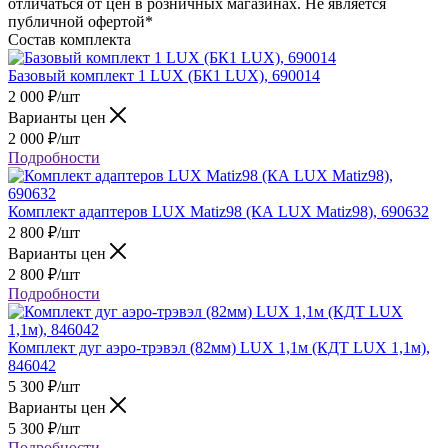
отличаться от цен в розничных магазинах. Не является
публичной офертой*
Состав комплекта
Базовый комплект 1 LUX (БК1 LUX), 690014
2 000
₽
/шт
Варианты цен
2 000
₽
/шт
Подробности
Комплект адаптеров LUX Matiz98 (КА LUX Matiz98), 690632
2 800
₽
/шт
Варианты цен
2 800
₽
/шт
Подробности
Комплект дуг аэро-трэвэл (82мм) LUX 1,1м (КДТ LUX 1,1м),
846042
5 300
₽
/шт
Варианты цен
5 300
₽
/шт
Подробности