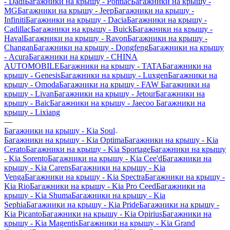
- Dadi
Багажники на крышу - Pontiac
Багажники на крышу -
MG
Багажники на крышу - Jeep
Багажники на крышу -
Infiniti
Багажники на крышу - Dacia
Багажники на крышу -
Cadillac
Багажники на крышу - Buick
Багажники на крышу -
Haval
Багажники на крышу - Ravon
Багажники на крышу -
Changan
Багажники на крышу - Dongfeng
Багажники на крышу
- Acura
Багажники на крышу - CHINA
AUTOMOBILE
Багажники на крышу - TATA
Багажники на
крышу - Genesis
Багажники на крышу - Luxgen
Багажники на
крышу - Omoda
Багажники на крышу - FAW
Багажники на
крышу - Livan
Багажники на крышу - Jetour
Багажники на
крышу - Baic
Багажники на крышу - Jaecoo
Багажники на
крышу - Lixiang
—
Багажники на крышу - Kia Soul
Багажники на крышу - Kia Optima
Багажники на крышу - Kia
Cerato
Багажники на крышу - Kia Sportage
Багажники на крышу
- Kia Sorento
Багажники на крышу - Kia Cee'd
Багажники на
крышу - Kia Carens
Багажники на крышу - Kia
Venga
Багажники на крышу - Kia Spectra
Багажники на крышу -
Kia Rio
Багажники на крышу - Kia Pro Ceed
Багажники на
крышу - Kia Shuma
Багажники на крышу - Kia
Sephia
Багажники на крышу - Kia Pride
Багажники на крышу -
Kia Picanto
Багажники на крышу - Kia Opirius
Багажники на
крышу - Kia Magentis
Багажники на крышу - Kia Grand