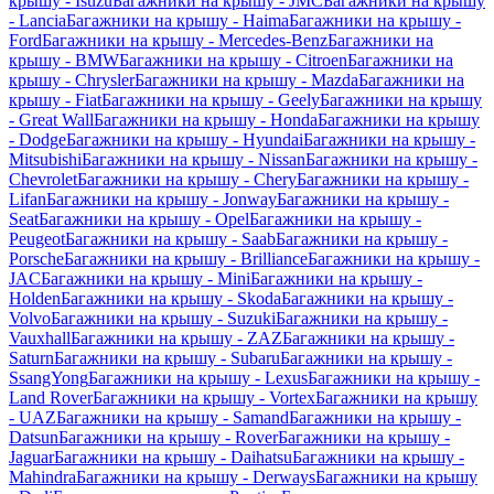
крышу - Isuzu
Багажники на крышу - JMC
Багажники на крышу
- Lancia
Багажники на крышу - Haima
Багажники на крышу -
Ford
Багажники на крышу - Mercedes-Benz
Багажники на
крышу - BMW
Багажники на крышу - Citroen
Багажники на
крышу - Chrysler
Багажники на крышу - Mazda
Багажники на
крышу - Fiat
Багажники на крышу - Geely
Багажники на крышу
- Great Wall
Багажники на крышу - Honda
Багажники на крышу
- Dodge
Багажники на крышу - Hyundai
Багажники на крышу -
Mitsubishi
Багажники на крышу - Nissan
Багажники на крышу -
Chevrolet
Багажники на крышу - Chery
Багажники на крышу -
Lifan
Багажники на крышу - Jonway
Багажники на крышу -
Seat
Багажники на крышу - Opel
Багажники на крышу -
Peugeot
Багажники на крышу - Saab
Багажники на крышу -
Porsche
Багажники на крышу - Brilliance
Багажники на крышу -
JAC
Багажники на крышу - Mini
Багажники на крышу -
Holden
Багажники на крышу - Skoda
Багажники на крышу -
Volvo
Багажники на крышу - Suzuki
Багажники на крышу -
Vauxhall
Багажники на крышу - ZAZ
Багажники на крышу -
Saturn
Багажники на крышу - Subaru
Багажники на крышу -
SsangYong
Багажники на крышу - Lexus
Багажники на крышу -
Land Rover
Багажники на крышу - Vortex
Багажники на крышу
- UAZ
Багажники на крышу - Samand
Багажники на крышу -
Datsun
Багажники на крышу - Rover
Багажники на крышу -
Jaguar
Багажники на крышу - Daihatsu
Багажники на крышу -
Mahindra
Багажники на крышу - Derways
Багажники на крышу