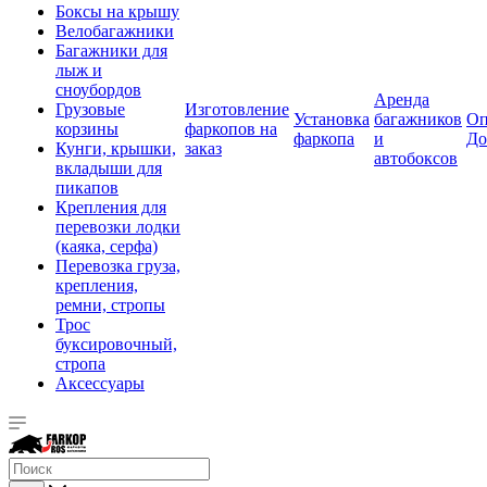
Боксы на крышу
Велобагажники
Багажники для
лыж и
сноубордов
Аренда
Грузовые
Изготовление
Установка
багажников
Оп
корзины
фаркопов на
фаркопа
и
До
Кунги, крышки,
заказ
автобоксов
вкладыши для
пикапов
Крепления для
перевозки лодки
(каяка, серфа)
Перевозка груза,
крепления,
ремни, стропы
Трос
буксировочный,
стропа
Аксессуары