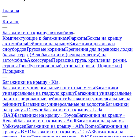
Главная
—
Каталог
—
Багажники на крышу автомобиля
Комплектующие к багажникам
Фаркопы
Боксы на крышу
автомобиля
Рейлинги на крышу
Багажники для лыж и
сноубордов
Грузовые корзины
Крепления для перевозки лодки
(каяка, серфа)
Велобагажники (велокрепления) на
автомобиль
Аксессуары
Перевозка груза, крепления, ремни,
стропы
Трос буксировочный, стропа
Пороги | Подножки |
Площадки
—
Багажники на крышу - Kia
Багажники универсальные в штатные места
Багажники
универсальные на гладкую крышу
Багажники универсальные
на интегрированные рейлинги
Багажники универсальные на
рейлинги
Багажники универсальные на водосток
Багажники
на крышу - Daewoo
Багажники на крышу - Lada
(ВАЗ)
Багажники на крышу - Toyota
Багажники на крышу -
Renault
Багажники на крышу - Audi
Багажники на крышу -
Volkswagen
Багажники на крышу - Alfa Romeo
Багажники на
крышу - BYD
Багажники на крышу - ТагАЗ
Багажники на