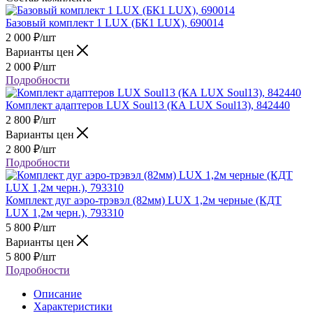
Базовый комплект 1 LUX (БК1 LUX), 690014
2 000
₽
/шт
Варианты цен
2 000
₽
/шт
Подробности
Комплект адаптеров LUX Soul13 (КА LUX Soul13), 842440
2 800
₽
/шт
Варианты цен
2 800
₽
/шт
Подробности
Комплект дуг аэро-трэвэл (82мм) LUX 1,2м черные (КДТ
LUX 1,2м черн.), 793310
5 800
₽
/шт
Варианты цен
5 800
₽
/шт
Подробности
Описание
Характеристики