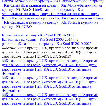
Carnival
Багажники на крышу - Kia Clarus
Багажники на крышу
- Kia Carnival
Багажники на крышу - Kia Mohave
Багажники на
крышу - Kia Rio X-Line
Багажники на крышу - Kia
Sedona
Багажники на крышу - Kia K5
Багажники на крышу -
Kia Seltos
Багажники на крышу - Kia Joice
Багажники на крышу
- Kia Cadenza
Багажники на крышу - Kia Forte
Багажники на
крышу - Kia NIRO
—
Багажники на крышу - Kia Soul II 2014-2019
Багажники на крышу - Kia Soul I 2009-2014 (на
рейлинги)
Багажники на крышу - Kia Soul III 2019-2023
—
Багажник на крышу LUX, крепление за дверные проемы
для Kia Soul II (без рейл.) хэтчбек 5д 2013-2018 (БК1+дуги
аэро-трэвэл черные 1,2м+КА LUX Soul13)